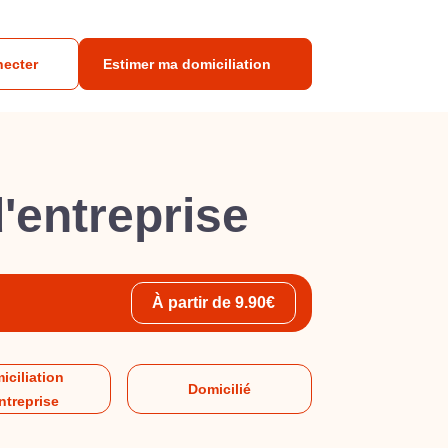
necter
Estimer ma domiciliation
d'entreprise
À partir de 9.90€
iciliation
Domicilié
ntreprise