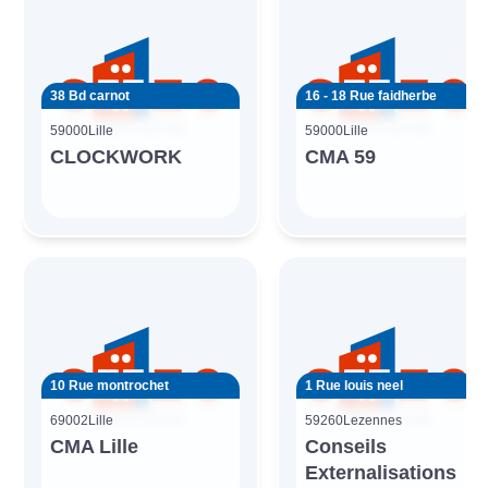
38 Bd carnot
16 - 18 Rue faidherbe
59000
Lille
59000
Lille
CLOCKWORK
CMA 59
10 Rue montrochet
1 Rue louis neel
69002
Lille
59260
Lezennes
CMA Lille
Conseils
Externalisations