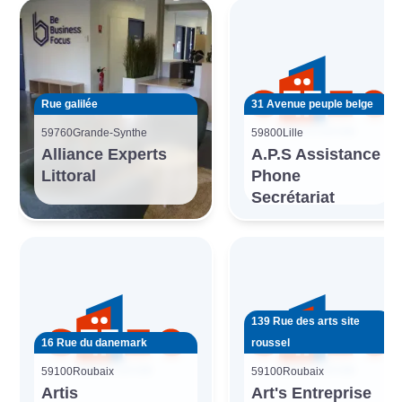
Rue galilée
31 Avenue peuple belge
59760
Grande-Synthe
59800
Lille
Alliance Experts
A.P.S Assistance
Littoral
Phone
Secrétariat
139 Rue des arts site
16 Rue du danemark
roussel
59100
Roubaix
59100
Roubaix
Artis
Art's Entreprise