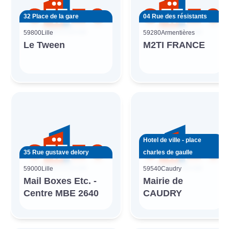
32 Place de la gare
04 Rue des résistants
59800
Lille
59280
Armentières
Le Tween
M2TI FRANCE
Hotel de ville - place
35 Rue gustave delory
charles de gaulle
59000
Lille
59540
Caudry
Mail Boxes Etc. -
Mairie de
Centre MBE 2640
CAUDRY