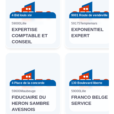
4 Bld louis xiv
9001 Route de vendeville
59000
Lille
59175
Templemars
EXPERTISE
EXPONENTIEL
COMPTABLE ET
EXPERT
CONSEIL
4 Place de la concorde
130 Boulevard liberte
59600
Maubeuge
59000
Lille
FIDUCIAIRE DU
FRANCO BELGE
HERON SAMBRE
SERVICE
AVESNOIS