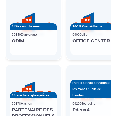
1 Bis cour thévenet
16-18 Rue faidherbe
59140
Dunkerque
59000
Lille
ODIM
OFFICE CENTER
Parc d activites ravennes
les francs 1 Rue de
13, rue henri ghesquières
haarlem
59178
Hasnon
59200
Tourcoing
PARTENAIRE DES
PdeuxA