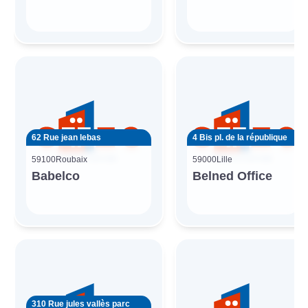
62 Rue jean lebas
4 Bis pl. de la république
59100
Roubaix
59000
Lille
Babelco
Belned Office
310 Rue jules vallès parc