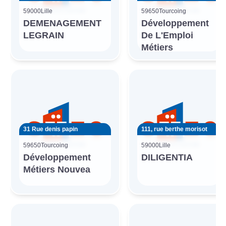
59000
Lille
59650
Tourcoing
DEMENAGEMENT
Développement
LEGRAIN
De L'Emploi
Métiers
31 Rue denis papin
111, rue berthe morisot
59650
Tourcoing
59000
Lille
Développement
DILIGENTIA
Métiers Nouvea