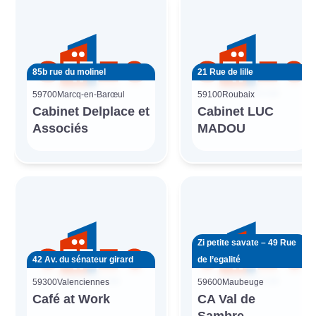
85b rue du molinel
21 Rue de lille
59700
Marcq-en-Barœul
59100
Roubaix
Cabinet Delplace et
Cabinet LUC
Associés
MADOU
Zi petite savate – 49 Rue
42 Av. du sénateur girard
de l’egalité
59300
Valenciennes
59600
Maubeuge
Café at Work
CA Val de