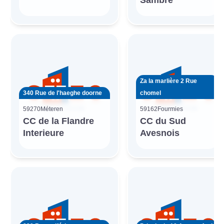
Sambre
Za la marlière 2 Rue
340 Rue de l'haeghe doorne
chomel
59270
Méteren
59162
Fourmies
CC de la Flandre
CC du Sud
Interieure
Avesnois