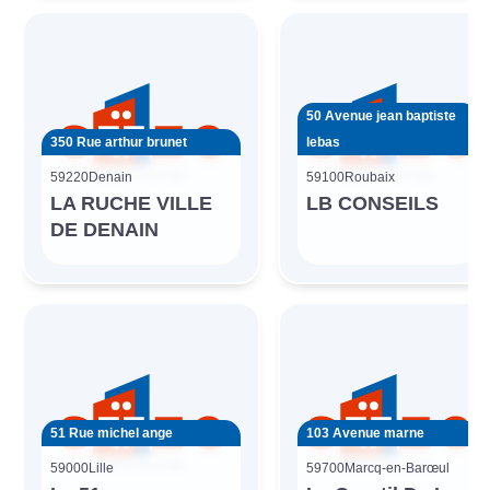
50 Avenue jean baptiste
350 Rue arthur brunet
lebas
59220
Denain
59100
Roubaix
LA RUCHE VILLE
LB CONSEILS
DE DENAIN
51 Rue michel ange
103 Avenue marne
59000
Lille
59700
Marcq-en-Barœul