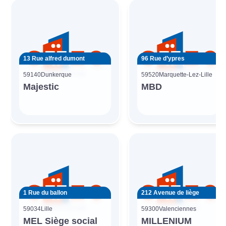
13 Rue alfred dumont
96 Rue d’ypres
59140
Dunkerque
59520
Marquette-Lez-Lille
Majestic
MBD
1 Rue du ballon
212 Avenue de liège
59034
Lille
59300
Valenciennes
MEL Siège social
MILLENIUM