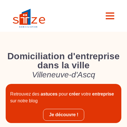
Domiciliation d'entreprise
dans la ville
Villeneuve-d'Ascq
Retrouvez des
astuces
pour
créer
votre
entreprise
sur notre blog
Je découvre !