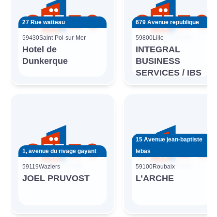
27 Rue watteau
679 Avenue republique
59430
Saint-Pol-sur-Mer
59800
Lille
Hotel de
INTEGRAL
Dunkerque
BUSINESS
SERVICES / IBS
15 Avenue jean-baptiste
1, avenue du rivage gayant
lebas
59119
Waziers
59100
Roubaix
JOEL PRUVOST
L’ARCHE