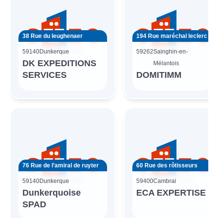
38 Rue du leughenaer
194 Rue maréchal leclerc
59140
Dunkerque
59262
Sainghin-en-
DK EXPEDITIONS
Mélantois
SERVICES
DOMITIMM
76 Rue de l’amiral de ruyter
60 Rue des rôtisseurs
59140
Dunkerque
59400
Cambrai
Dunkerquoise
ECA EXPERTISE
SPAD