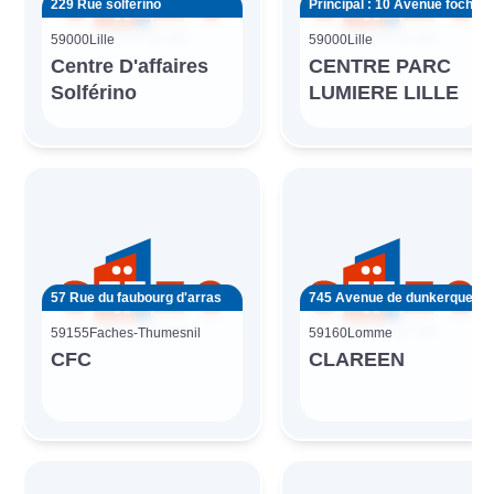
229 Rue solférino
Principal : 10 Avenue foch
59000
Lille
59000
Lille
Centre D'affaires
CENTRE PARC
Solférino
LUMIERE LILLE
57 Rue du faubourg d'arras
745 Avenue de dunkerque
59155
Faches-Thumesnil
59160
Lomme
CFC
CLAREEN