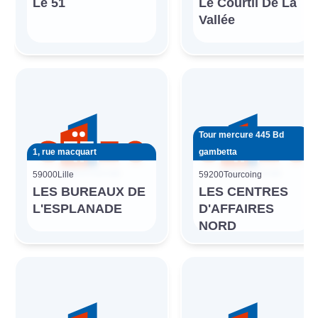
Le 51
Le Courtil De La
Vallée
Tour mercure 445 Bd
1, rue macquart
gambetta
59000
Lille
59200
Tourcoing
LES BUREAUX DE
LES CENTRES
L'ESPLANADE
D'AFFAIRES
NORD