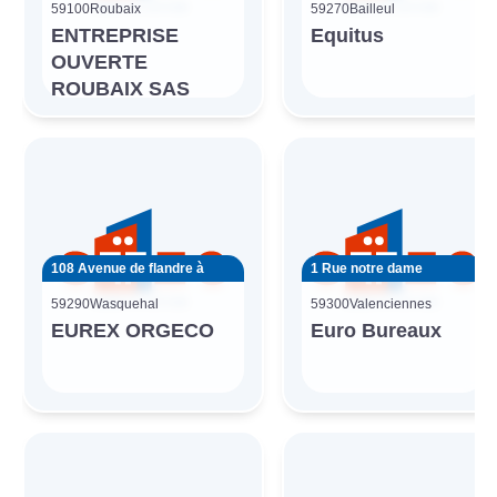
59100
Roubaix
59270
Bailleul
ENTREPRISE
Equitus
OUVERTE
ROUBAIX SAS
108 Avenue de flandre à
1 Rue notre dame
59290
Wasquehal
59300
Valenciennes
EUREX ORGECO
Euro Bureaux