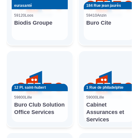
eurasanté
184 Rue jean jaurès
59120
Loos
59410
Anzin
Biodis Groupe
Buro Cite
12 Pl. saint-hubert
1 Rue de philadelphie
59800
Lille
59000
Lille
Buro Club Solution
Cabinet
Office Services
Assurances et
Services