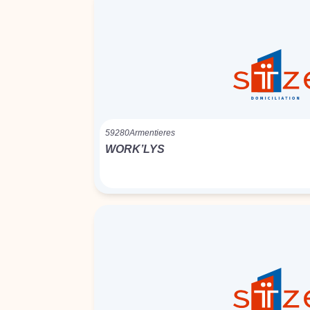
59280
Armentieres
WORK’LYS