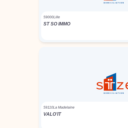
59000
Lille
ST SO IMMO
59110
La Madelaine
VALO’IT