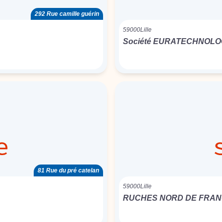
292 Rue camille guérin
59000
Lille
Société EURATECHNOLO
81 Rue du pré catelan
59000
Lille
RUCHES NORD DE FRA