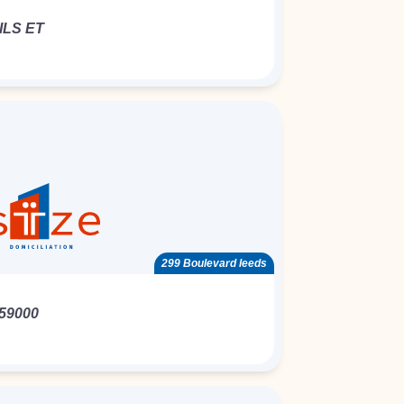
LS ET
299 Boulevard leeds
59000