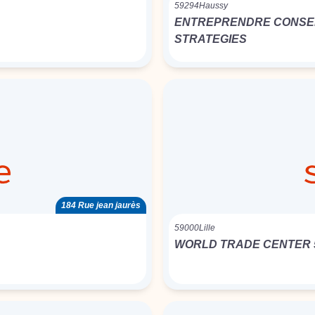
59294
Haussy
ENTREPRENDRE CONSEI
STRATEGIES
184 Rue jean jaurès
59000
Lille
WORLD TRADE CENTER 