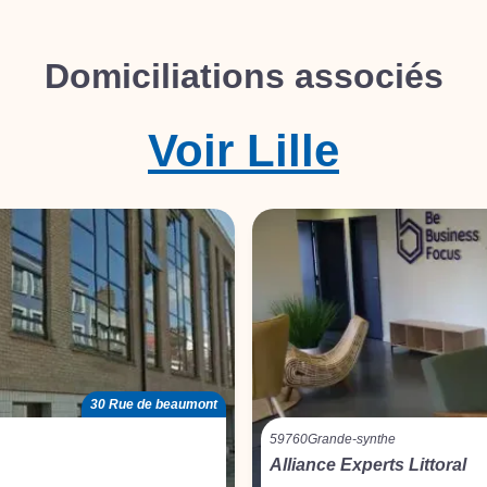
Domiciliations associés
Voir
Lille
30 Rue de beaumont
59760
Grande-synthe
Alliance Experts Littoral