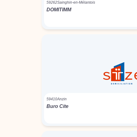
59262
Sainghin-en-Mélantois
DOMITIMM
59410
Anzin
Buro Cite