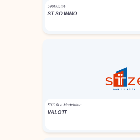
59000
Lille
ST SO IMMO
59110
La Madelaine
VALO’IT