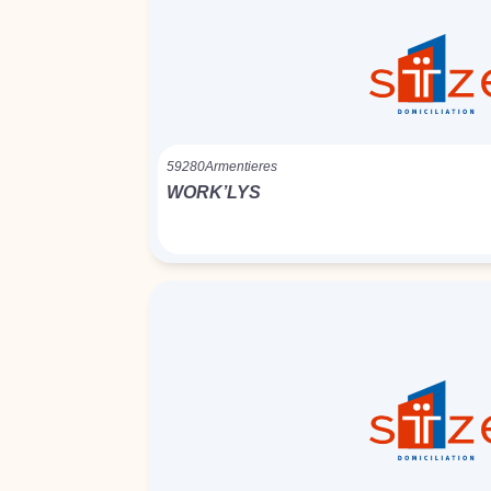
59280
Armentieres
WORK’LYS