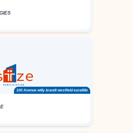
GIES
100 Avenue willy brandt westfield eurallille
CE