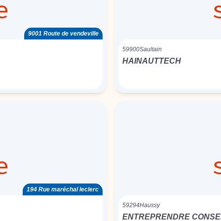
9001 Route de vendeville
59900
Saultain
HAINAUTTECH
194 Rue maréchal leclerc
59294
Haussy
ENTREPRENDRE CONSEI