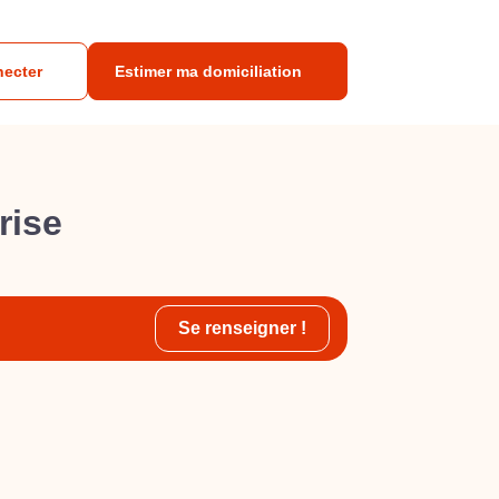
necter
Estimer ma domiciliation
rise
Se renseigner !