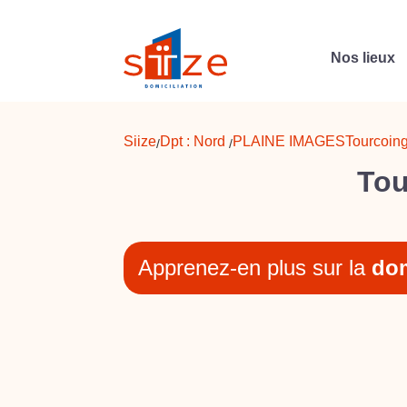
Nos lieux
Siize
Dpt :
Nord
PLAINE IMAGES
Tourcoin
/
/
Tou
Apprenez-en plus sur la
dom