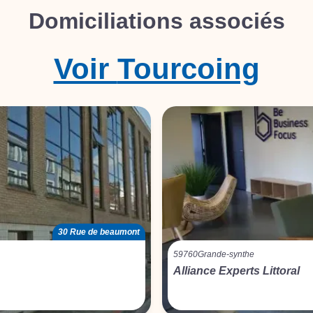
Domiciliations associés
Voir
Tourcoing
30 Rue de beaumont
59760
Grande-synthe
Alliance Experts Littoral