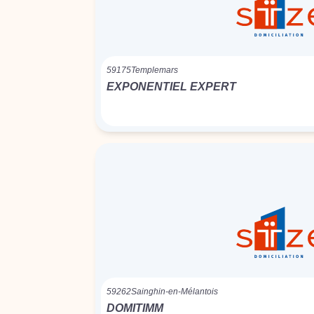
59175
Templemars
EXPONENTIEL EXPERT
59262
Sainghin-en-Mélantois
DOMITIMM