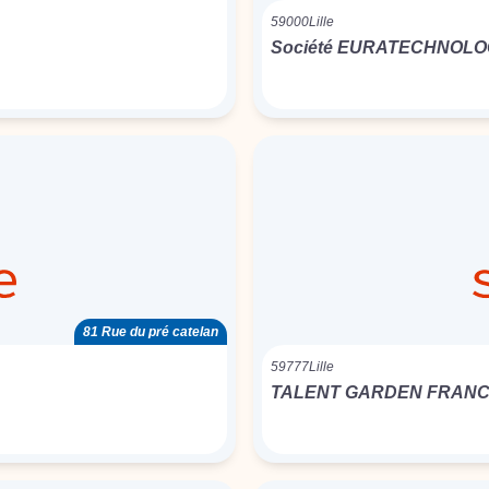
59000
Lille
Société EURATECHNOLO
81 Rue du pré catelan
59777
Lille
TALENT GARDEN FRAN