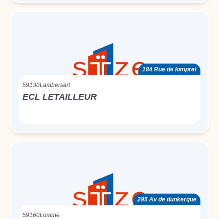
184 Rue de lompret
59130
Lambersart
ECL LETAILLEUR
295 Av de dunkerque
59160
Lomme