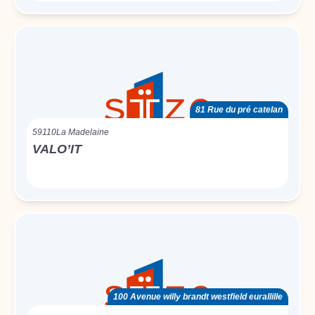
81 Rue du pré catelan
59110
La Madelaine
VALO’IT
100 Avenue willy brandt westfield eurallille