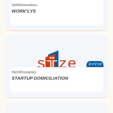
59280
Armentieres
WORK’LYS
Zi n°2 Cd
59220
Rouvignies
STARTUP DOMICILIATION