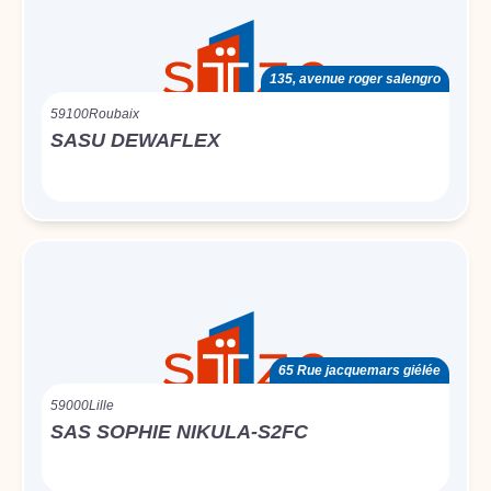
135, avenue roger salengro
59100
Roubaix
SASU DEWAFLEX
65 Rue jacquemars giélée
59000
Lille
SAS SOPHIE NIKULA-S2FC