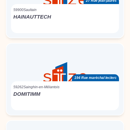
27 Rue jean jaurès
59900
Saultain
HAINAUTTECH
194 Rue maréchal leclerc
59262
Sainghin-en-Mélantois
DOMITIMM