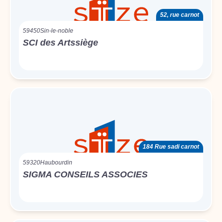
52, rue carnot
59450
Sin-le-noble
SCI des Artssiège
184 Rue sadi carnot
59320
Haubourdin
SIGMA CONSEILS ASSOCIES