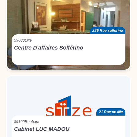
229 Rue solférino
59000
Lille
Centre D'affaires Solférino
21 Rue de lille
59100
Roubaix
Cabinet LUC MADOU