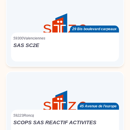
29 Bis boulevard carpeaux
59300
Valenciennes
SAS SC2E
45 Avenue de l’europe
59223
Roncq
SCOPS SAS REACTIF ACTIVITES