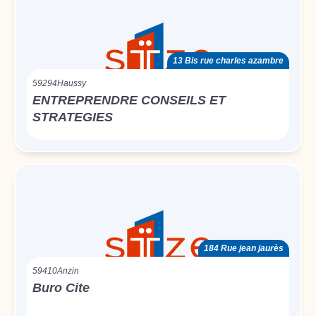
13 Bis rue charles azambre
59294
Haussy
ENTREPRENDRE CONSEILS ET
STRATEGIES
184 Rue jean jaurès
59410
Anzin
Buro Cite