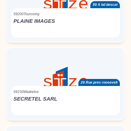
99 A bd descat
59200
Tourcoing
PLAINE IMAGES
26 Rue pres roosevelt
59150
Wattrelos
SECRETEL SARL