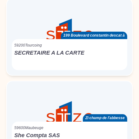
199 Boulevard constantin descat à
59200
Tourcoing
SECRETAIRE A LA CARTE
Zi champ de l'abbesse
59600
Maubeuge
She Compta SAS