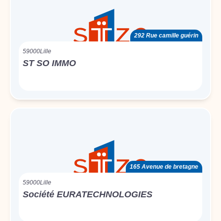
292 Rue camille guérin
59000
Lille
ST SO IMMO
165 Avenue de bretagne
59000
Lille
Société EURATECHNOLOGIES