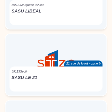
59520
Marquette lez lille
SASU LIBEAL
21, rue de luyot – zone b
59113
Seclin
SASU LE 21