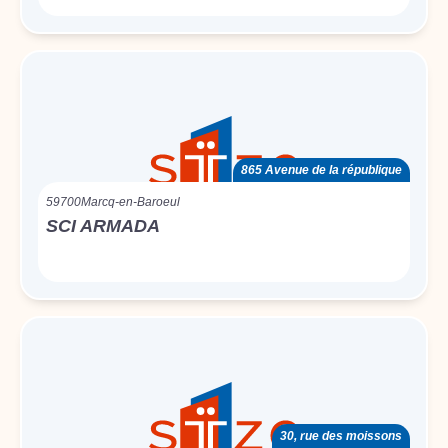
865 Avenue de la république
59700
Marcq-en-Baroeul
SCI ARMADA
30, rue des moissons