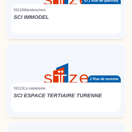
471 Rue de quesnoy
59118
Wambrechies
SCI IMMODEL
2 Rue de turenne
59110
La madeleine
SCI ESPACE TERTIAIRE TURENNE