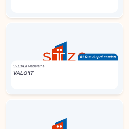
81 Rue du pré catelan
59110
La Madelaine
VALO’IT