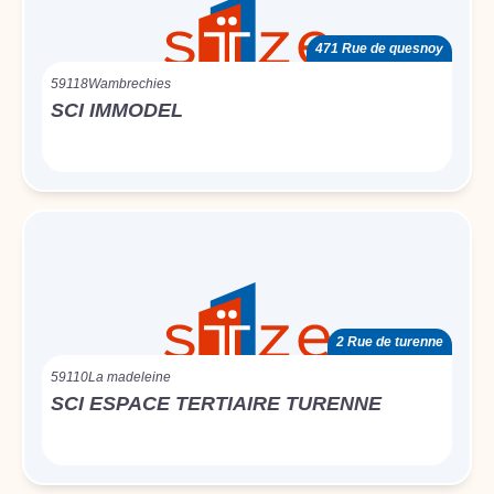
471 Rue de quesnoy
59118
Wambrechies
SCI IMMODEL
2 Rue de turenne
59110
La madeleine
SCI ESPACE TERTIAIRE TURENNE