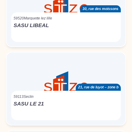
30, rue des moissons
59520
Marquette lez lille
SASU LIBEAL
21, rue de luyot – zone b
59113
Seclin
SASU LE 21