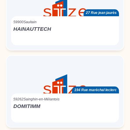
27 Rue jean jaurès
59900
Saultain
HAINAUTTECH
194 Rue maréchal leclerc
59262
Sainghin-en-Mélantois
DOMITIMM