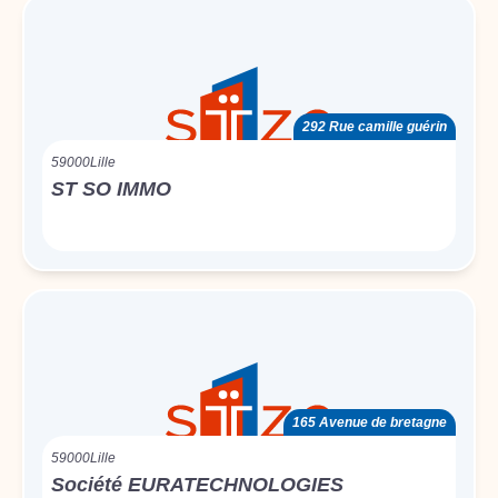
292 Rue camille guérin
59000
Lille
ST SO IMMO
165 Avenue de bretagne
59000
Lille
Société EURATECHNOLOGIES