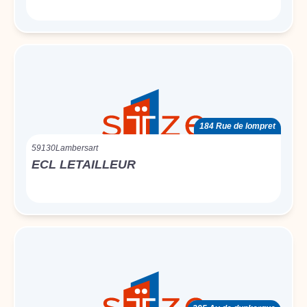
184 Rue de lompret
59130
Lambersart
ECL LETAILLEUR