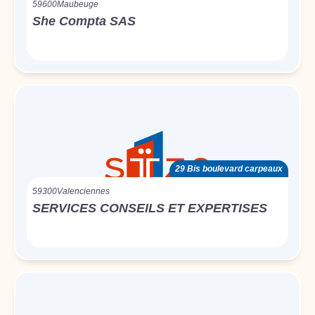
59600
Maubeuge
She Compta SAS
29 Bis boulevard carpeaux
59300
Valenciennes
SERVICES CONSEILS ET EXPERTISES