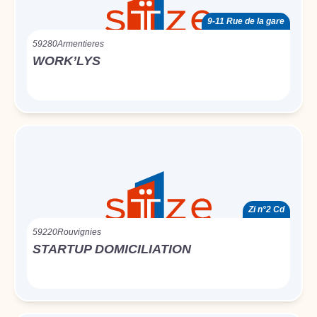
9-11 Rue de la gare
59280
Armentieres
WORK’LYS
Zi n°2 Cd
59220
Rouvignies
STARTUP DOMICILIATION