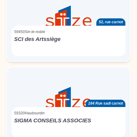
52, rue carnot
59450
Sin-le-noble
SCI des Artssiège
184 Rue sadi carnot
59320
Haubourdin
SIGMA CONSEILS ASSOCIES