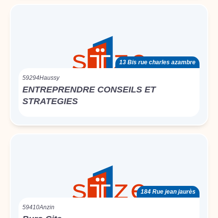
13 Bis rue charles azambre
59294
Haussy
ENTREPRENDRE CONSEILS ET
STRATEGIES
184 Rue jean jaurès
59410
Anzin