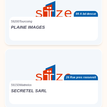
99 A bd descat
59200
Tourcoing
PLAINE IMAGES
26 Rue pres roosevelt
59150
Wattrelos
SECRETEL SARL