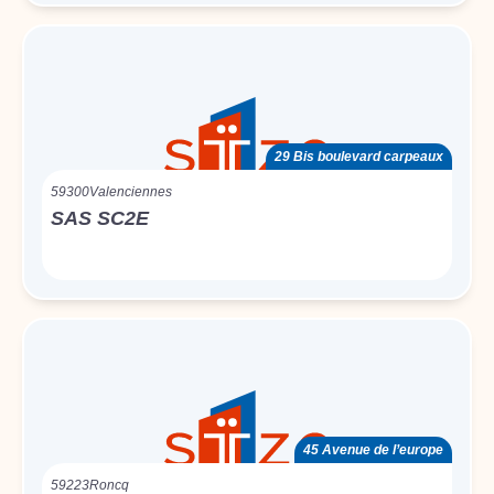
29 Bis boulevard carpeaux
59300
Valenciennes
SAS SC2E
45 Avenue de l’europe
59223
Roncq