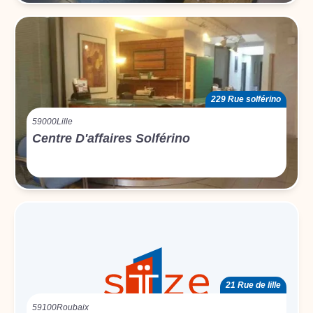
229 Rue solférino
59000
Lille
Centre D'affaires Solférino
21 Rue de lille
59100
Roubaix