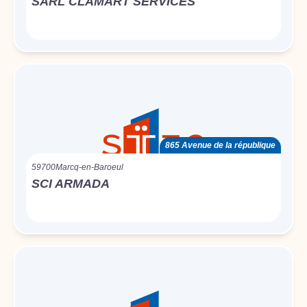
SARL CLAMART SERVICES
865 Avenue de la république
59700
Marcq-en-Baroeul
SCI ARMADA