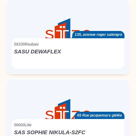
135, avenue roger salengro
59100
Roubaix
SASU DEWAFLEX
65 Rue jacquemars giélée
59000
Lille
SAS SOPHIE NIKULA-S2FC