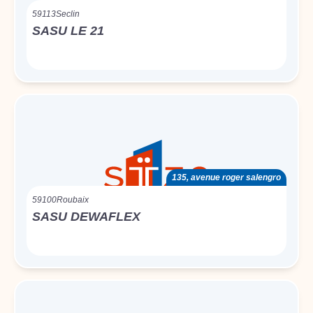
59113
Seclin
SASU LE 21
135, avenue roger salengro
59100
Roubaix
SASU DEWAFLEX