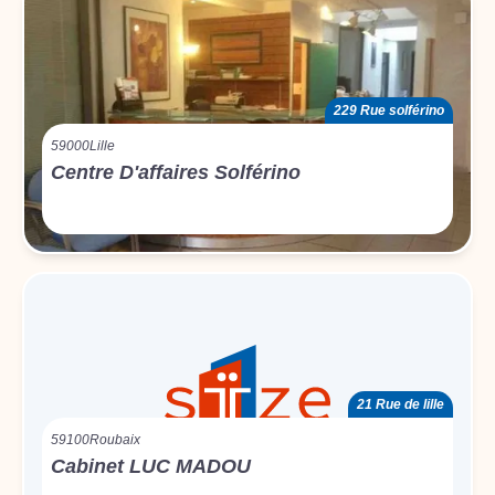
229 Rue solférino
59000
Lille
Centre D'affaires Solférino
21 Rue de lille
59100
Roubaix
Cabinet LUC MADOU