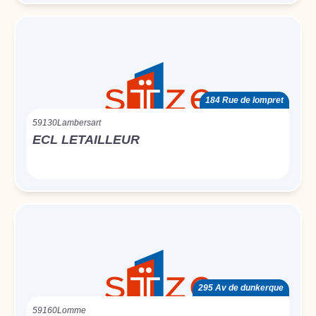
184 Rue de lompret
59130
Lambersart
ECL LETAILLEUR
295 Av de dunkerque
59160
Lomme