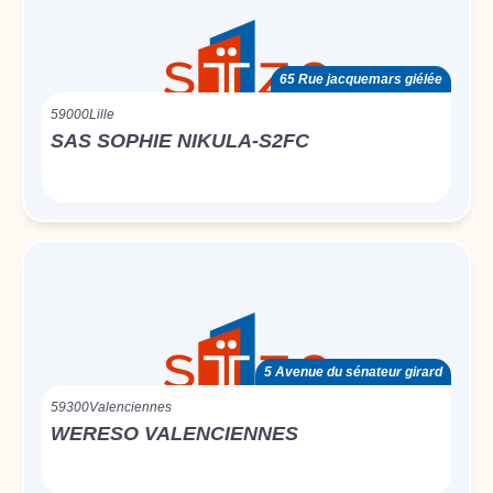
65 Rue jacquemars giélée
59000
Lille
SAS SOPHIE NIKULA-S2FC
5 Avenue du sénateur girard
59300
Valenciennes
WERESO VALENCIENNES