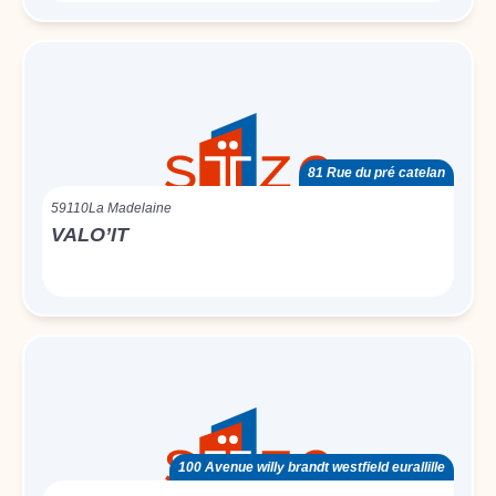
81 Rue du pré catelan
59110
La Madelaine
VALO’IT
100 Avenue willy brandt westfield eurallille