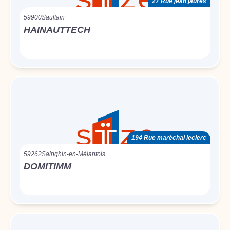
27 Rue jean jaurès
59900
Saultain
HAINAUTTECH
194 Rue maréchal leclerc
59262
Sainghin-en-Mélantois
DOMITIMM