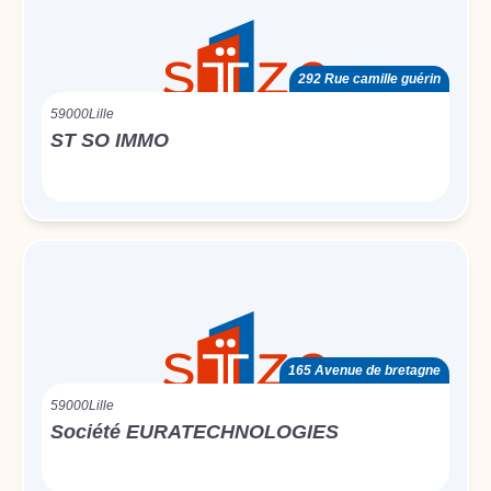
292 Rue camille guérin
59000
Lille
ST SO IMMO
165 Avenue de bretagne
59000
Lille
Société EURATECHNOLOGIES