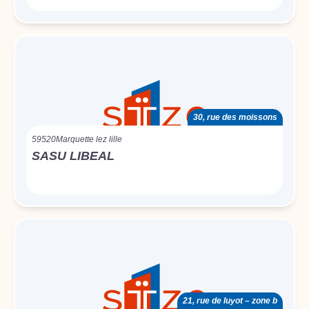
30, rue des moissons
59520
Marquette lez lille
SASU LIBEAL
21, rue de luyot – zone b