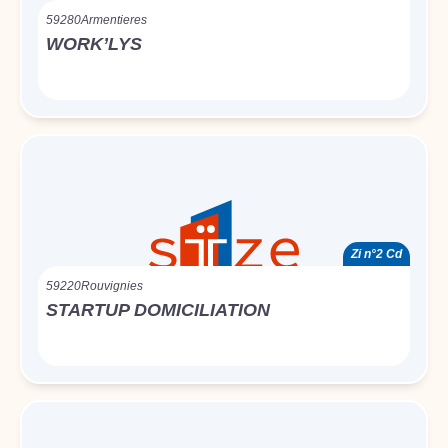
59280
Armentieres
WORK’LYS
Zi n°2 Cd
59220
Rouvignies
STARTUP DOMICILIATION