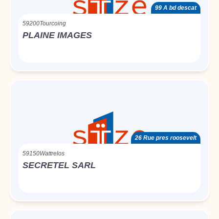
99 A bd descat
59200
Tourcoing
PLAINE IMAGES
26 Rue pres roosevelt
59150
Wattrelos
SECRETEL SARL