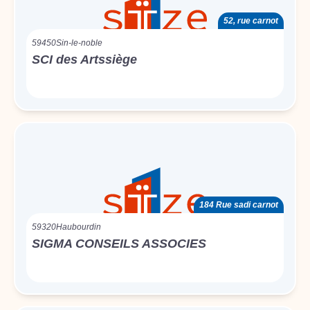
52, rue carnot
59450
Sin-le-noble
SCI des Artssiège
184 Rue sadi carnot
59320
Haubourdin
SIGMA CONSEILS ASSOCIES