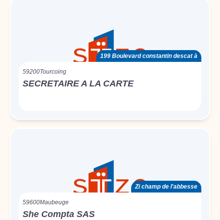
199 Boulevard constantin descat à
59200
Tourcoing
SECRETAIRE A LA CARTE
Zi champ de l'abbesse
59600
Maubeuge
She Compta SAS