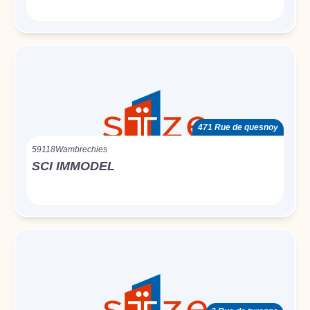
471 Rue de quesnoy
59118
Wambrechies
SCI IMMODEL