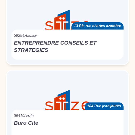
13 Bis rue charles azambre
59294
Haussy
ENTREPRENDRE CONSEILS ET
STRATEGIES
184 Rue jean jaurès
59410
Anzin
Buro Cite