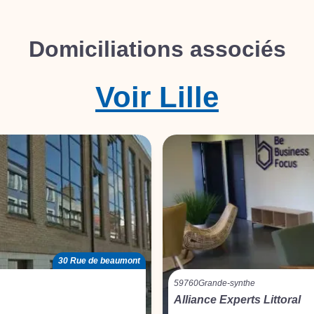
Domiciliations associés
Voir
Lille
30 Rue de beaumont
59760
Grande-synthe
Alliance Experts Littoral