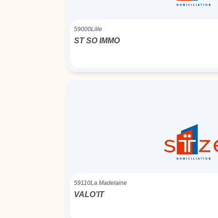
59000
Lille
ST SO IMMO
59110
La Madelaine
VALO’IT