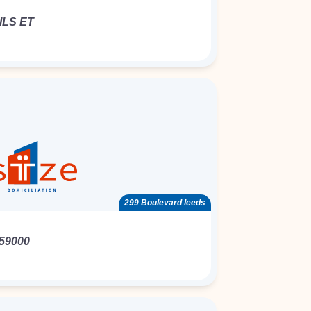
LS ET
299 Boulevard leeds
59000