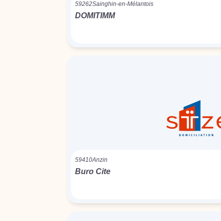
59262
Sainghin-en-Mélantois
DOMITIMM
59410
Anzin
Buro Cite