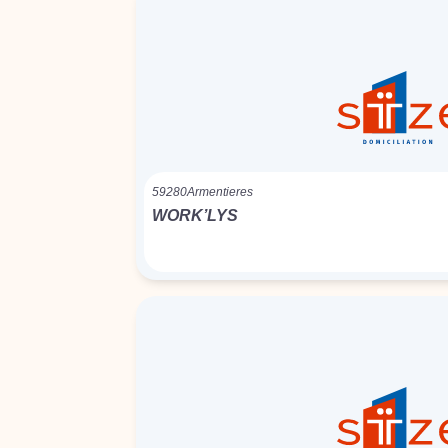
59280
Armentieres
WORK’LYS