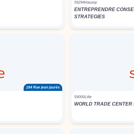
59294
Haussy
ENTREPRENDRE CONSEI
STRATEGIES
184 Rue jean jaurès
59000
Lille
WORLD TRADE CENTER 