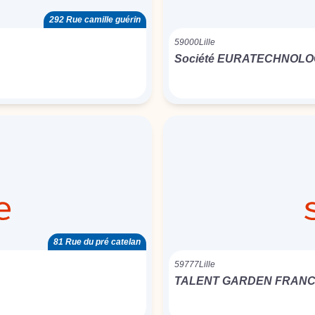
292 Rue camille guérin
59000
Lille
Société EURATECHNOLO
81 Rue du pré catelan
59777
Lille
TALENT GARDEN FRAN