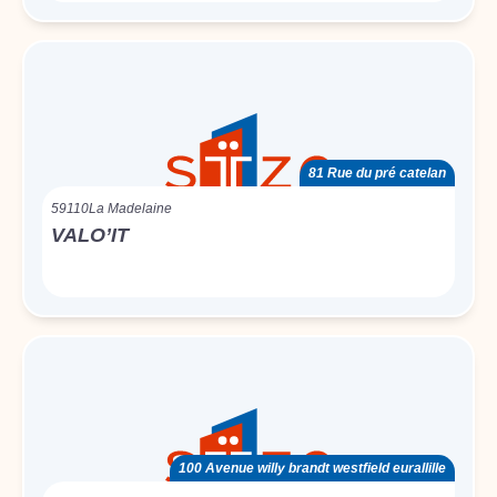
81 Rue du pré catelan
59110
La Madelaine
VALO’IT
100 Avenue willy brandt westfield eurallille