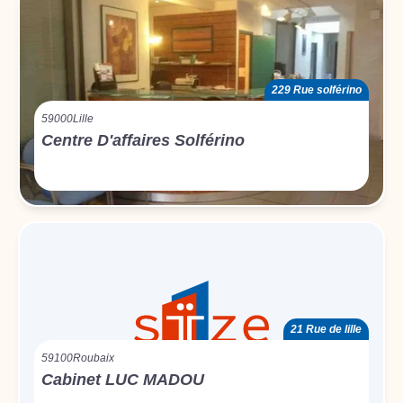
229 Rue solférino
59000
Lille
Centre D'affaires Solférino
21 Rue de lille
59100
Roubaix
Cabinet LUC MADOU