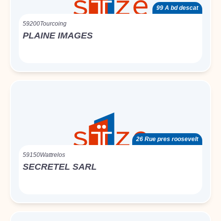
99 A bd descat
59200
Tourcoing
PLAINE IMAGES
26 Rue pres roosevelt
59150
Wattrelos
SECRETEL SARL