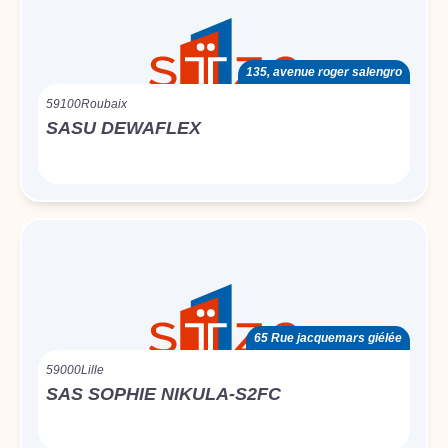
135, avenue roger salengro
59100
Roubaix
SASU DEWAFLEX
65 Rue jacquemars giélée
59000
Lille
SAS SOPHIE NIKULA-S2FC