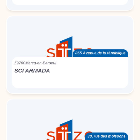
865 Avenue de la république
59700
Marcq-en-Baroeul
SCI ARMADA
30, rue des moissons