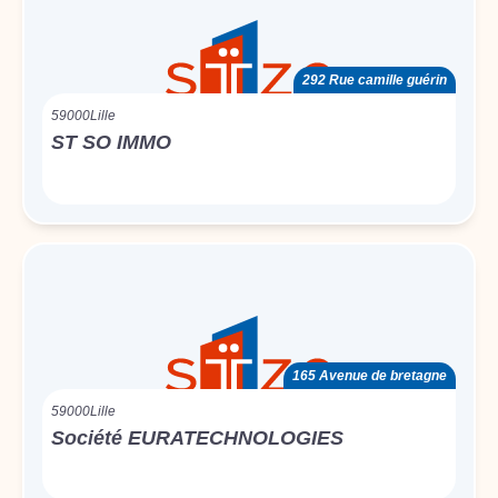
292 Rue camille guérin
59000
Lille
ST SO IMMO
165 Avenue de bretagne
59000
Lille
Société EURATECHNOLOGIES