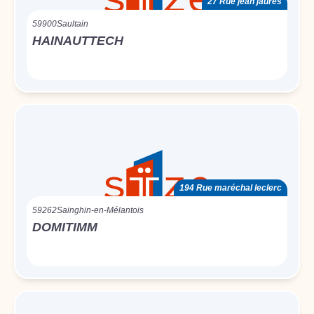
27 Rue jean jaurès
59900
Saultain
HAINAUTTECH
194 Rue maréchal leclerc
59262
Sainghin-en-Mélantois
DOMITIMM