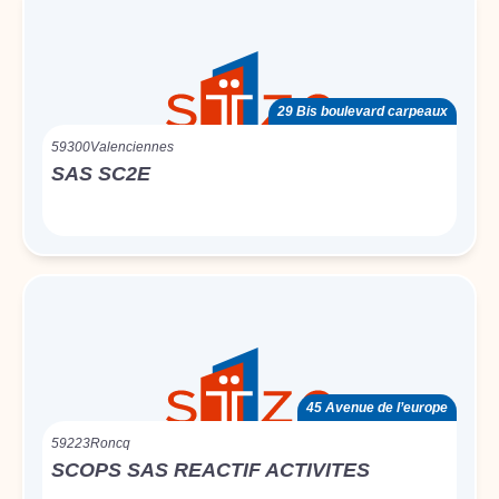
29 Bis boulevard carpeaux
59300
Valenciennes
SAS SC2E
45 Avenue de l’europe
59223
Roncq
SCOPS SAS REACTIF ACTIVITES