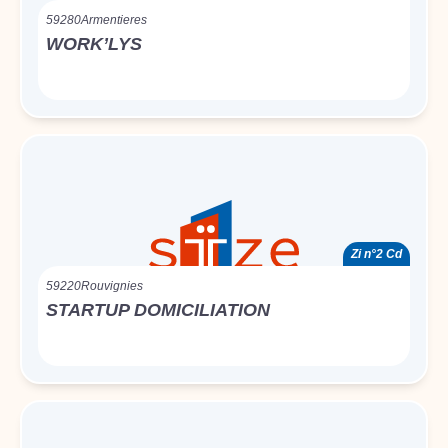
59280
Armentieres
WORK’LYS
Zi n°2 Cd
59220
Rouvignies
STARTUP DOMICILIATION