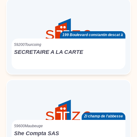
199 Boulevard constantin descat à
59200
Tourcoing
SECRETAIRE A LA CARTE
Zi champ de l'abbesse
59600
Maubeuge
She Compta SAS