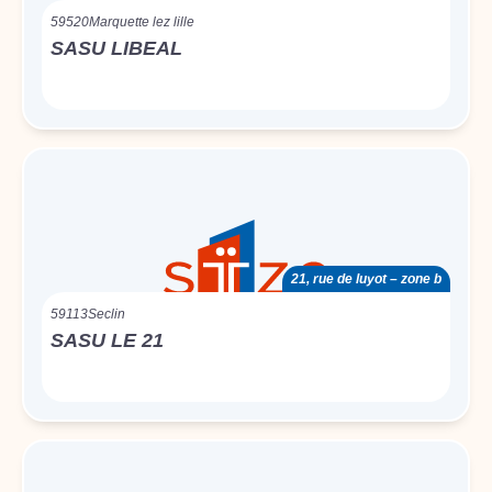
59520
Marquette lez lille
SASU LIBEAL
21, rue de luyot – zone b
59113
Seclin
SASU LE 21