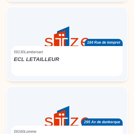
184 Rue de lompret
59130
Lambersart
ECL LETAILLEUR
295 Av de dunkerque
59160
Lomme