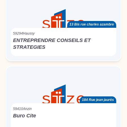
13 Bis rue charles azambre
59294
Haussy
ENTREPRENDRE CONSEILS ET
STRATEGIES
184 Rue jean jaurès
59410
Anzin
Buro Cite