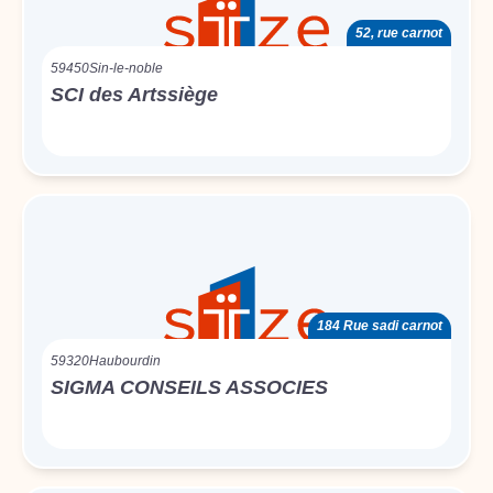
52, rue carnot
59450
Sin-le-noble
SCI des Artssiège
184 Rue sadi carnot
59320
Haubourdin
SIGMA CONSEILS ASSOCIES