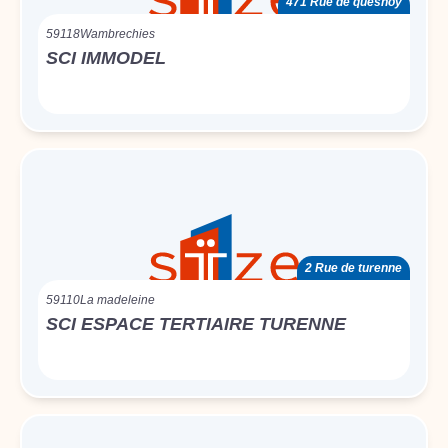
471 Rue de quesnoy
59118
Wambrechies
SCI IMMODEL
2 Rue de turenne
59110
La madeleine
SCI ESPACE TERTIAIRE TURENNE