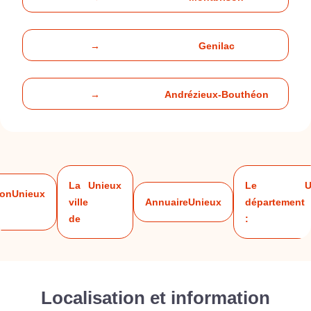
→
Genilac
→
Andrézieux-Bouthéon
La
Unieux
Le
U
ion
Unieux
ville
Annuaire
Unieux
département
de
:
Localisation et information