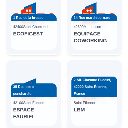
1 Rue de la brosse
14 Rue martin bernard
42400
Saint-Chamond
42600
Montbrison
ECOFIGEST
EQUIPAGE
COWORKING
2 All. Giacomo Puccini,
35 Rue p et d
42000 Saint-Étienne,
ponchardier
France
42100
Saint-Étienne
Saint-Étienne
ESPACE
LBM
FAURIEL