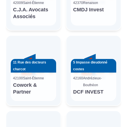
42009
Saint-Étienne
42370
Renaison
C.J.A. Avocats
CMDJ Invest
Associés
11 Rue des docteurs
5 Impasse dieudonné
charcot
costes
42100
Saint-Étienne
42160
Andrézieux-
Cowork &
Bouthéon
Partner
DCF INVEST