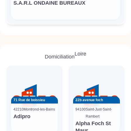
S.A.R.L ONDAINE BUREAUX
Loire
Domiciliation
71 Rue de boissieu
22b avenue foch
42210
Montrond-les-Bains
94100
Saint-Just-Saint-
Adipro
Rambert
Alpha Foch St
Maur