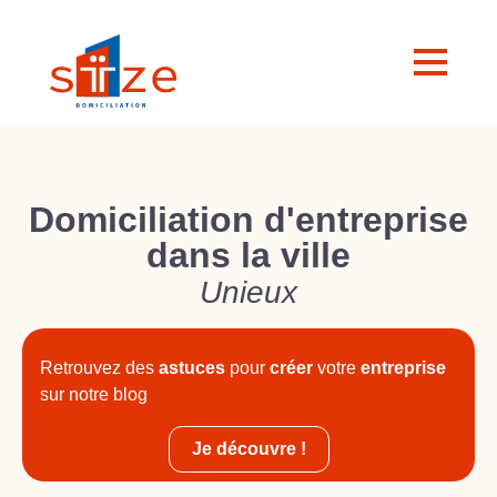
Domiciliation d'entreprise
dans la ville
Unieux
Retrouvez des
astuces
pour
créer
votre
entreprise
sur notre blog
Je découvre !