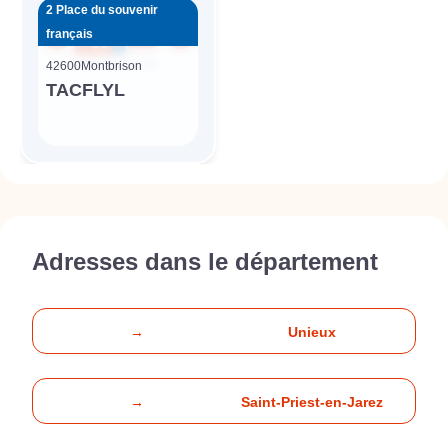
2 Place du souvenir
français
42600
Montbrison
TACFLYL
Adresses dans le département
→
Unieux
→
Saint-Priest-en-Jarez