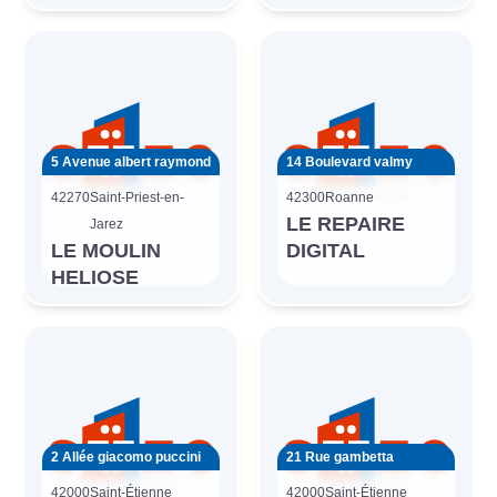
5 Avenue albert raymond
14 Boulevard valmy
42270
Saint-Priest-en-
42300
Roanne
LE REPAIRE
Jarez
LE MOULIN
DIGITAL
HELIOSE
2 Allée giacomo puccini
21 Rue gambetta
42000
Saint-Étienne
42000
Saint-Étienne