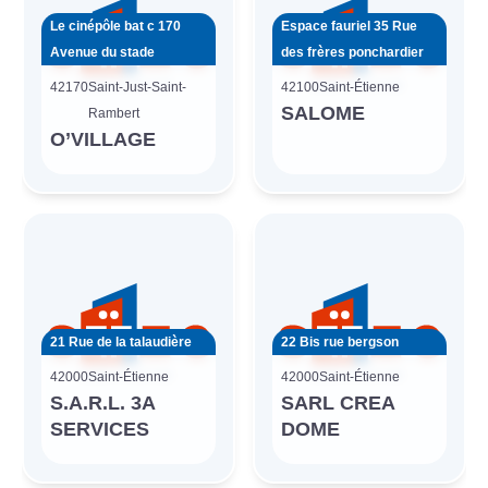
Le cinépôle bat c 170
Espace fauriel 35 Rue
Avenue du stade
des frères ponchardier
42170
Saint-Just-Saint-
42100
Saint-Étienne
SALOME
Rambert
O’VILLAGE
21 Rue de la talaudière
22 Bis rue bergson
42000
Saint-Étienne
42000
Saint-Étienne
S.A.R.L. 3A
SARL CREA
SERVICES
DOME