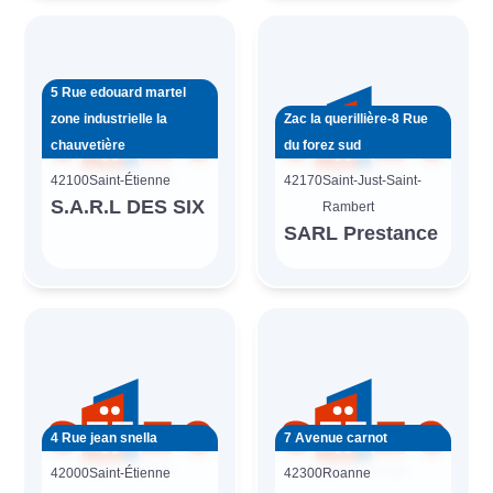
5 Rue edouard martel
zone industrielle la
Zac la querillière-8 Rue
chauvetière
du forez sud
42100
Saint-Étienne
42170
Saint-Just-Saint-
S.A.R.L DES SIX
Rambert
SARL Prestance
4 Rue jean snella
7 Avenue carnot
42000
Saint-Étienne
42300
Roanne