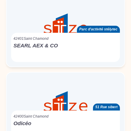
Parc d'activité stélytec
42401
Saint Chamond
SEARL AEX & CO
51 Rue sibert
42400
Saint Chamond
Odicéo