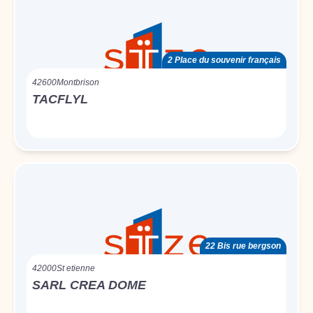
2 Place du souvenir français
42600
Montbrison
TACFLYL
22 Bis rue bergson
42000
St etienne
SARL CREA DOME