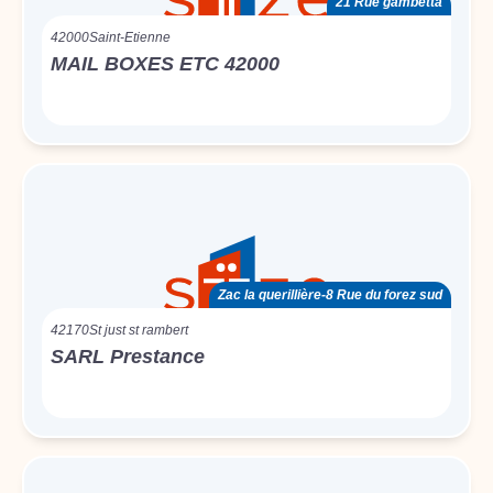
21 Rue gambetta
42000
Saint-Etienne
MAIL BOXES ETC 42000
Zac la querillière-8 Rue du forez sud
42170
St just st rambert
SARL Prestance