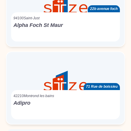
22b avenue foch
94100
Saint-Just
Alpha Foch St Maur
71 Rue de boissieu
42210
Montrond les bains
Adipro