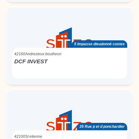
5 Impasse dieudonné costes
42160
Andrezieux boutheon
DCF INVEST
35 Rue p et d ponchardier
42100
St etienne