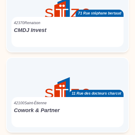
71 Rue stéphane bertaud
42370
Renaison
CMDJ Invest
11 Rue des docteurs charcot
42100
Saint-Étienne
Cowork & Partner