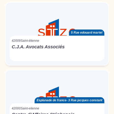
5 Rue edouard martel
42009
Saint-étienne
C.J.A. Avocats Associés
Esplanade de france- 3 Rue jacques constant
42000
Saint-etienne