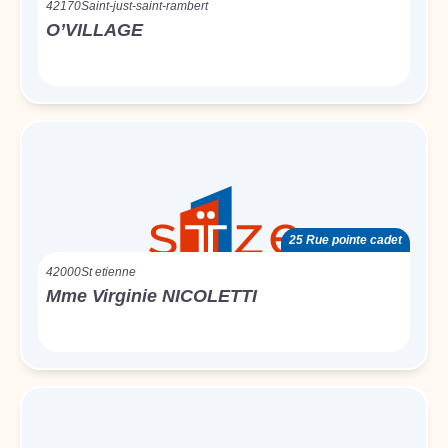
42170
Saint-just-saint-rambert
O’VILLAGE
25 Rue pointe cadet
42000
St etienne
Mme Virginie NICOLETTI