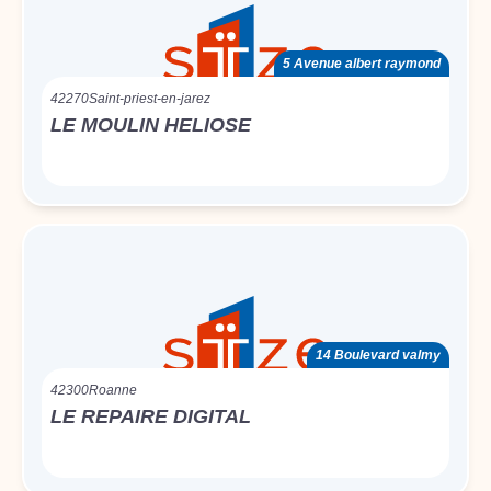
5 Avenue albert raymond
42270
Saint-priest-en-jarez
LE MOULIN HELIOSE
14 Boulevard valmy
42300
Roanne
LE REPAIRE DIGITAL