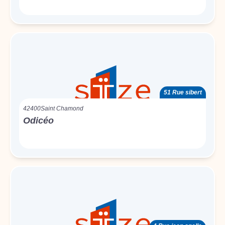
51 Rue sibert
42400
Saint Chamond
Odicéo