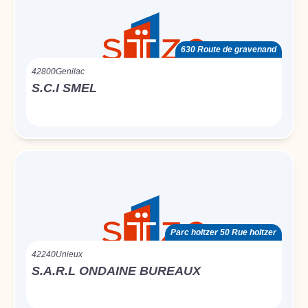
630 Route de gravenand
42800
Genilac
S.C.I SMEL
Parc holtzer 50 Rue holtzer
42240
Unieux
S.A.R.L ONDAINE BUREAUX