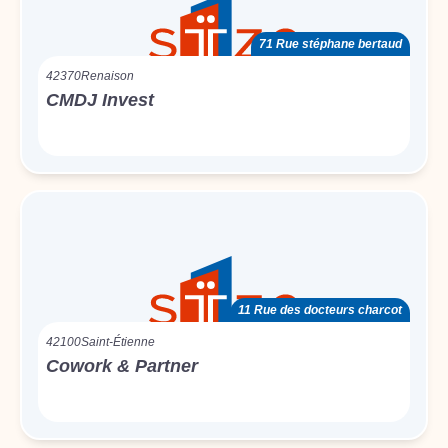
71 Rue stéphane bertaud
42370
Renaison
CMDJ Invest
11 Rue des docteurs charcot
42100
Saint-Étienne
Cowork & Partner