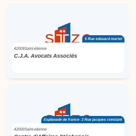
5 Rue edouard martel
42009
Saint-étienne
C.J.A. Avocats Associés
Esplanade de france- 3 Rue jacques constant
42000
Saint-etienne