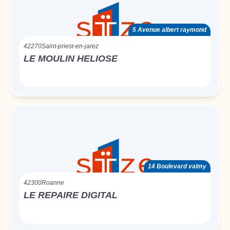
5 Avenue albert raymond
42270
Saint-priest-en-jarez
LE MOULIN HELIOSE
14 Boulevard valmy
42300
Roanne
LE REPAIRE DIGITAL