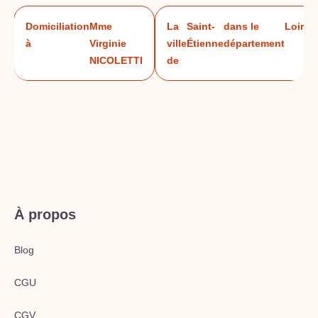
Domiciliation
Mme
La
Saint-
dans le
Loire
à
Virginie
ville
Étienne
département
I
NICOLETTI
de
À propos
Blog
CGU
CGV