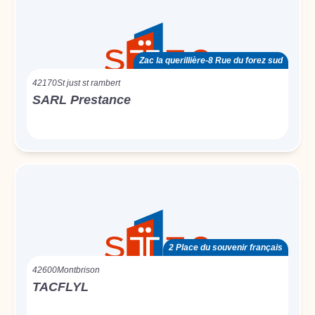
Zac la querillière-8 Rue du forez sud
42170
St just st rambert
SARL Prestance
2 Place du souvenir français
42600
Montbrison
TACFLYL