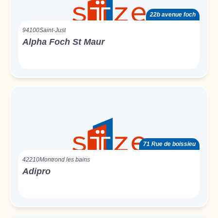
22b avenue foch
94100
Saint-Just
Alpha Foch St Maur
71 Rue de boissieu
42210
Montrond les bains
Adipro