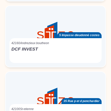
5 Impasse dieudonné costes
42160
Andrezieux boutheon
DCF INVEST
35 Rue p et d ponchardier
42100
St etienne