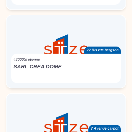
22 Bis rue bergson
42000
St etienne
SARL CREA DOME
7 Avenue carnot