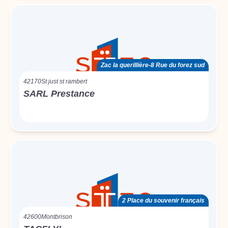
Zac la querillière-8 Rue du forez sud
42170
St just st rambert
SARL Prestance
2 Place du souvenir français
42600
Montbrison