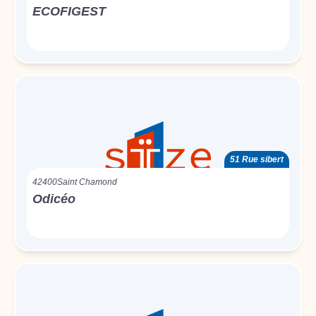
ECOFIGEST
51 Rue sibert
42400
Saint Chamond
Odicéo