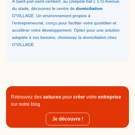
A Saint-just-saint-rambert, au cinépôle bat c 170 Avenue
du stade, découvrez le centre de
domiciliation
O'VILLAGE. Un environnement propice à
l'entrepreneuriat, conçu pour faciliter votre quotidien et
accélérer votre développement. Optez pour une solution
adaptée à vos besoins, choisissez la domiciliation chez
O'VILLAGE.
Retrouvez des
astuces
pour
créer
votre
entreprise
sur notre blog
Je découvre !