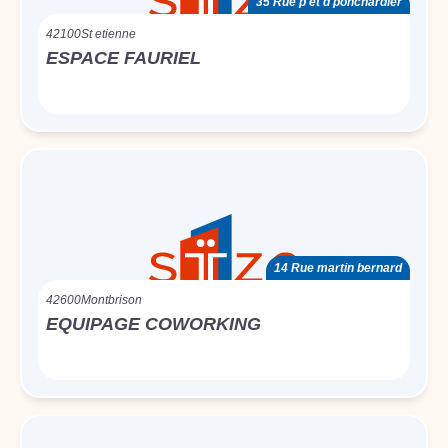
35 Rue p et d ponchardier
42100
St etienne
ESPACE FAURIEL
14 Rue martin bernard
42600
Montbrison
EQUIPAGE COWORKING