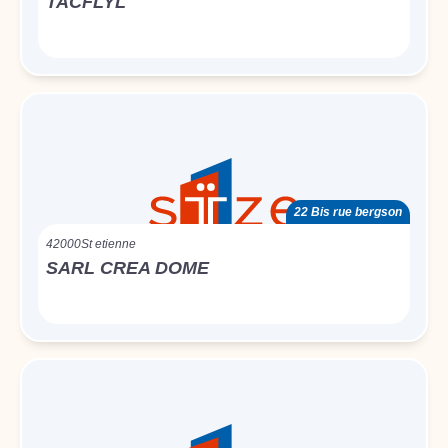
TACFLYL
22 Bis rue bergson
42000
St etienne
SARL CREA DOME