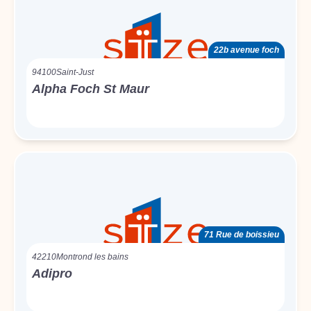
22b avenue foch
94100
Saint-Just
Alpha Foch St Maur
71 Rue de boissieu
42210
Montrond les bains
Adipro