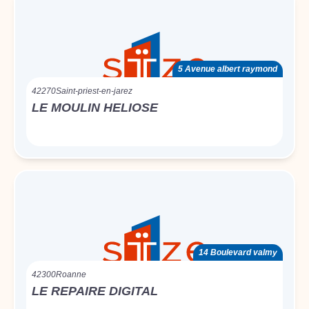
5 Avenue albert raymond
42270
Saint-priest-en-jarez
LE MOULIN HELIOSE
14 Boulevard valmy
42300
Roanne
LE REPAIRE DIGITAL