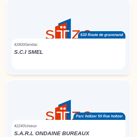
630 Route de gravenand
42800
Genilac
S.C.I SMEL
Parc holtzer 50 Rue holtzer
42240
Unieux
S.A.R.L ONDAINE BUREAUX