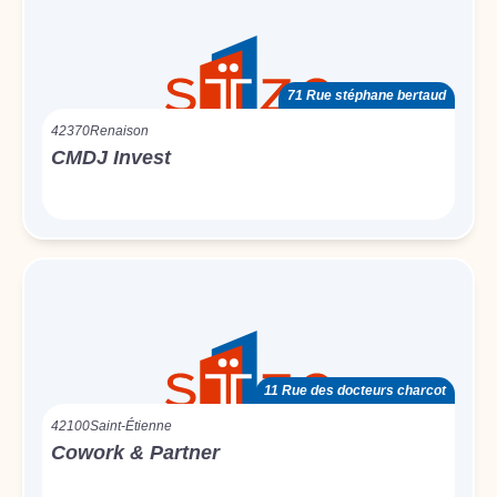
71 Rue stéphane bertaud
42370
Renaison
CMDJ Invest
11 Rue des docteurs charcot
42100
Saint-Étienne
Cowork & Partner