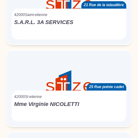
21 Rue de la talaudière
42000
Saint-etienne
S.A.R.L. 3A SERVICES
25 Rue pointe cadet
42000
St etienne
Mme Virginie NICOLETTI