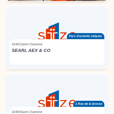
Parc d'activité stélytec
42401
Saint Chamond
SEARL AEX & CO
1 Rue de la brosse
42400
Saint Chamond