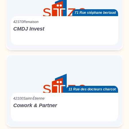
71 Rue stéphane bertaud
42370
Renaison
CMDJ Invest
11 Rue des docteurs charcot
42100
Saint-Étienne
Cowork & Partner