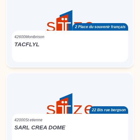
2 Place du souvenir français
42600
Montbrison
TACFLYL
22 Bis rue bergson
42000
St etienne
SARL CREA DOME