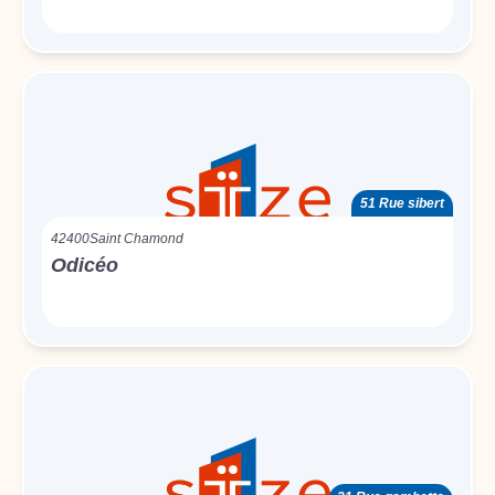
51 Rue sibert
42400
Saint Chamond
Odicéo