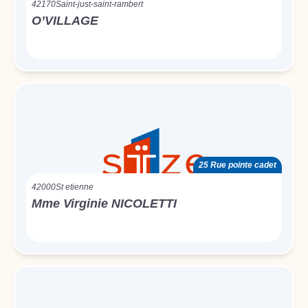
42170
Saint-just-saint-rambert
O’VILLAGE
25 Rue pointe cadet
42000
St etienne
Mme Virginie NICOLETTI