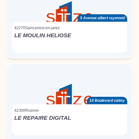
5 Avenue albert raymond
42270
Saint-priest-en-jarez
LE MOULIN HELIOSE
14 Boulevard valmy
42300
Roanne
LE REPAIRE DIGITAL