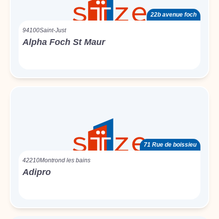
22b avenue foch
94100
Saint-Just
Alpha Foch St Maur
71 Rue de boissieu
42210
Montrond les bains
Adipro