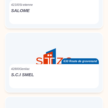
42100
St etienne
SALOME
630 Route de gravenand
42800
Genilac
S.C.I SMEL