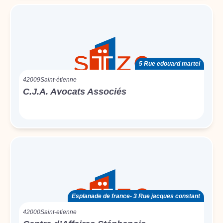
5 Rue edouard martel
42009
Saint-étienne
C.J.A. Avocats Associés
Esplanade de france- 3 Rue jacques constant
42000
Saint-etienne