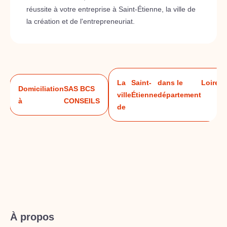
réussite à votre entreprise à Saint-Étienne, la ville de
la création et de l'entrepreneuriat.
La
Saint-
dans le
Loire
Domiciliation
SAS BCS
ville
Étienne
département
S
à
CONSEILS
de
À propos