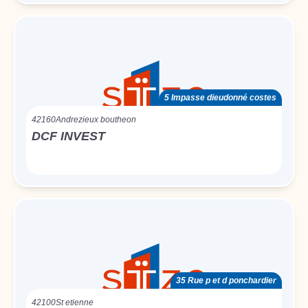
5 Impasse dieudonné costes
42160
Andrezieux boutheon
DCF INVEST
35 Rue p et d ponchardier
42100
St etienne