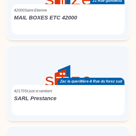
21 Rue gambetta
42000
Saint-Etienne
MAIL BOXES ETC 42000
Zac la querillière-8 Rue du forez sud
42170
St just st rambert
SARL Prestance