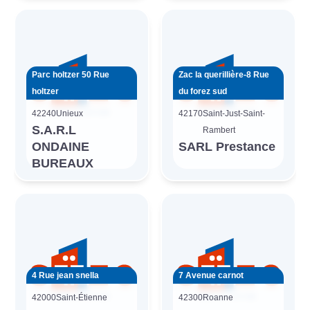
Parc holtzer 50 Rue
Zac la querillière-8 Rue
holtzer
du forez sud
42240
Unieux
42170
Saint-Just-Saint-
S.A.R.L
Rambert
ONDAINE
SARL Prestance
BUREAUX
4 Rue jean snella
7 Avenue carnot
42000
Saint-Étienne
42300
Roanne