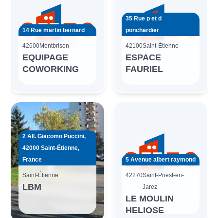
35 Rue p et d
14 Rue martin bernard
ponchardier
42600
Montbrison
42100
Saint-Étienne
EQUIPAGE
ESPACE
COWORKING
FAURIEL
2 All. Giacomo Puccini,
42000 Saint-Étienne,
France
5 Avenue albert raymond
Saint-Étienne
42270
Saint-Priest-en-
LBM
Jarez
LE MOULIN
HELIOSE