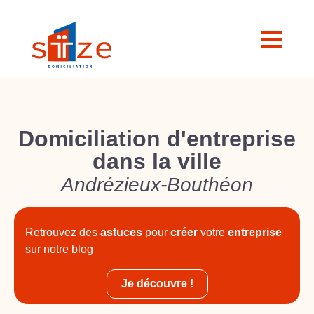
Domiciliation d'entreprise
dans la ville
Andrézieux-Bouthéon
Retrouvez des
astuces
pour
créer
votre
entreprise
sur notre blog
Je découvre !