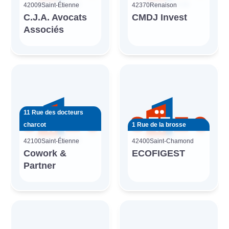
42009
Saint-Étienne
42370
Renaison
C.J.A. Avocats
CMDJ Invest
Associés
11 Rue des docteurs
charcot
1 Rue de la brosse
42100
Saint-Étienne
42400
Saint-Chamond
Cowork &
ECOFIGEST
Partner