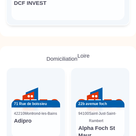
DCF INVEST
Loire
Domiciliation
71 Rue de boissieu
22b avenue foch
42210
Montrond-les-Bains
94100
Saint-Just-Saint-
Adipro
Rambert
Alpha Foch St
Maur