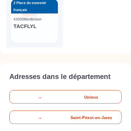
2 Place du souvenir
français
42600
Montbrison
TACFLYL
Adresses dans le département
→
Unieux
→
Saint-Priest-en-Jarez