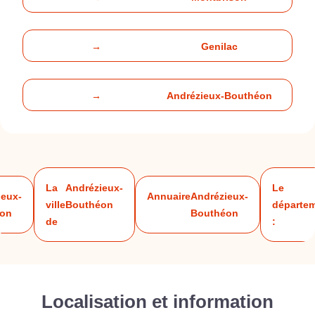
→
Genilac
→
Andrézieux-Bouthéon
La
Andrézieux-
Le
ieux-
Annuaire
Andrézieux-
ville
Bouthéon
départe
on
Bouthéon
de
:
Localisation et information