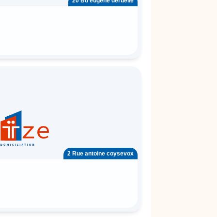
20 Bd eugène deruelle
2 Rue antoine coysevox