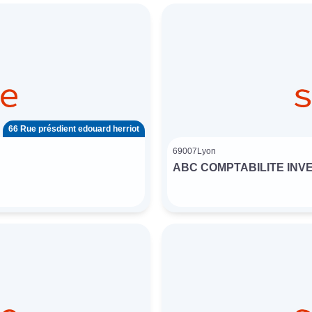
66 Rue présdient edouard herriot
69007
Lyon
ABC COMPTABILITE INV