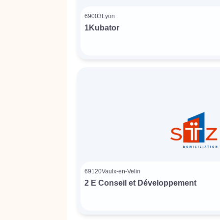
69003
Lyon
1Kubator
69120
Vaulx-en-Velin
2 E Conseil et Développement