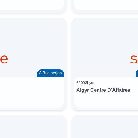
8 Rue berjon
69003
Lyon
Algyr Centre D'Affaires