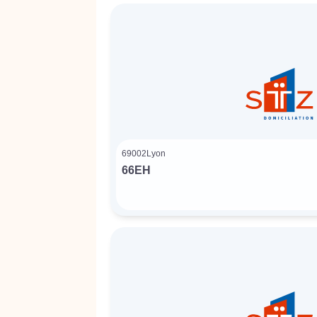
69002
Lyon
66EH