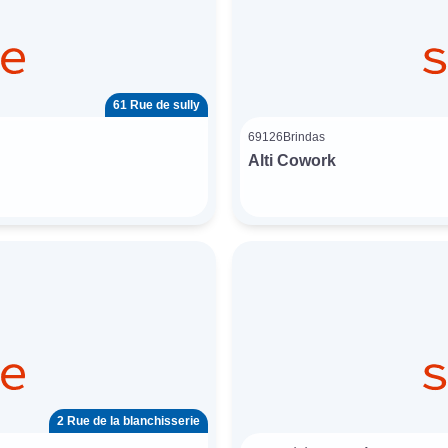
61 Rue de sully
69126
Brindas
Alti Cowork
2 Rue de la blanchisserie