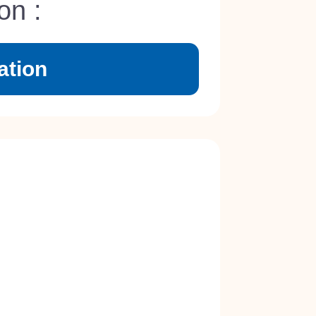
on :
ation