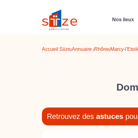
Nos lieux
Accueil Siize
Annuaire
Rhône
Marcy-l'Etoil
/
/
/
Domi
Retrouvez des
astuces
pou