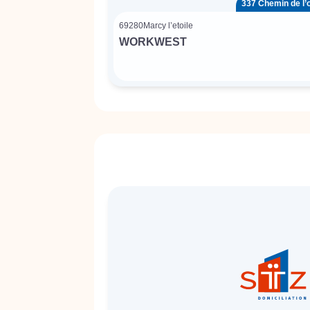
337 Chemin de l
69280
Marcy l’etoile
WORKWEST