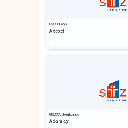
69006
Lyon
Abexel
69100
Villeurbanne
Adomicy