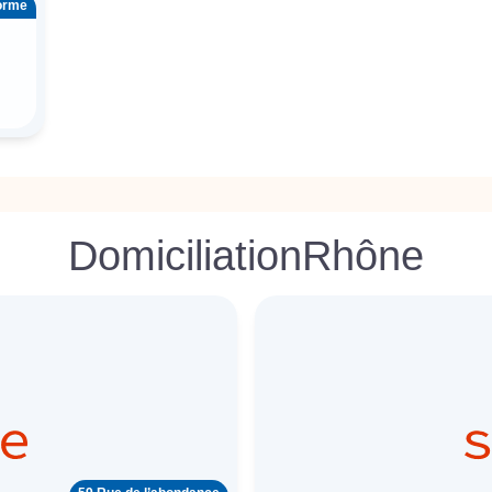
’orme
Domiciliation
Rhône