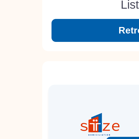
Lis
Retr