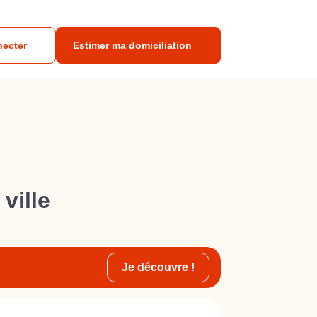
necter
Estimer ma domiciliation
ville
Je découvre !