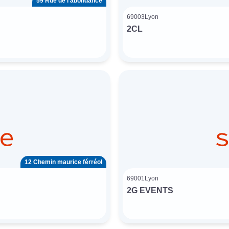
59 Rue de l’abondance
69003
Lyon
2CL
12 Chemin maurice férréol
69001
Lyon
2G EVENTS