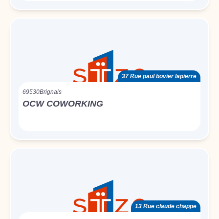
37 Rue paul bovier lapierre
69530
Brignais
OCW COWORKING
13 Rue claude chappe