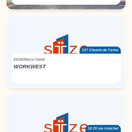
337 Chemin de l’orme
69280
Marcy l’etoile
WORKWEST
18 20 rue tronchet