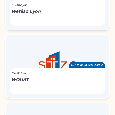
69006
Lyon
Weréso Lyon
4 Rue de la république
69001
Lyon
WOUAT