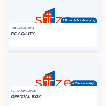
1 B rue de la ville au coq
35800
Saint- briac
PC AGILITY
8 Place marengo
69100
Villeurbanne
OFFICIAL BOX