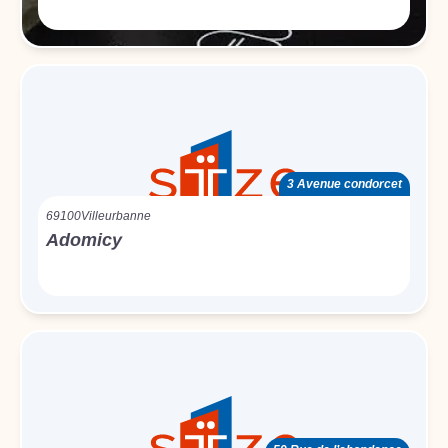
3 Avenue condorcet
69100
Villeurbanne
Adomicy