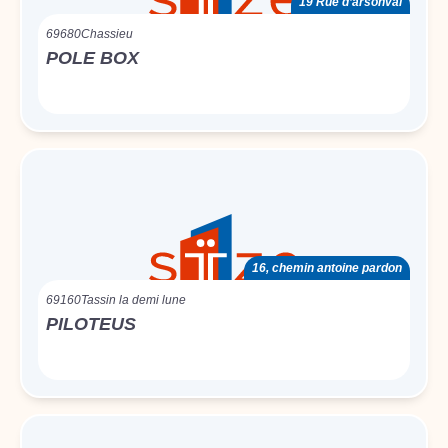
19 Rue d’arsonval
69680
Chassieu
POLE BOX
16, chemin antoine pardon
69160
Tassin la demi lune
PILOTEUS