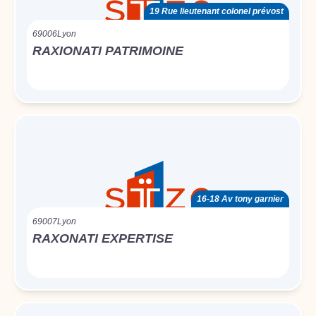
19 Rue lieutenant colonel prévost
69006
Lyon
RAXIONATI PATRIMOINE
16-18 Av tony garnier
69007
Lyon
RAXONATI EXPERTISE