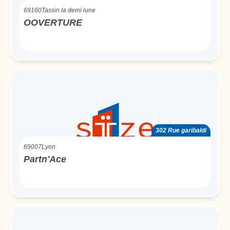
69160
Tassin la demi lune
OOVERTURE
302 Rue garibaldi
69007
Lyon
Partn'Ace