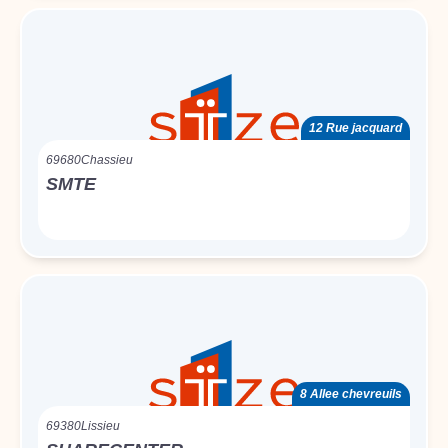
12 Rue jacquard
69680
Chassieu
SMTE
8 Allee chevreuils
69380
Lissieu