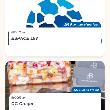
193 Rue marcel mérieux
69007
Lyon
ESPACE 193
131 Rue de créqui
69006
Lyon
CG Créqui