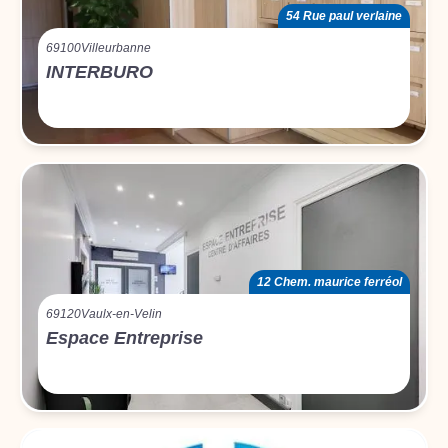
54 Rue paul verlaine
69100
Villeurbanne
INTERBURO
12 Chem. maurice ferréol
69120
Vaulx-en-Velin
Espace Entreprise