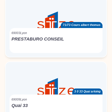
71/73 Cours albert thomas
69003
Lyon
PRESTABURO CONSEIL
3 0 33 Quai arloing
69009
Lyon
Quai 33