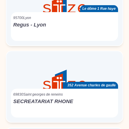
Le dôme 1 Rue haye
95700
Lyon
Regus - Lyon
352 Avenue charles de gaulle
69830
Saint georges de reneins
SECREATARIAT RHONE