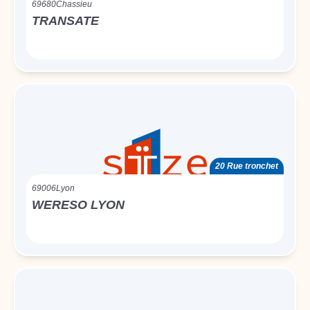
69680
Chassieu
TRANSATE
20 Rue tronchet
69006
Lyon
WERESO LYON