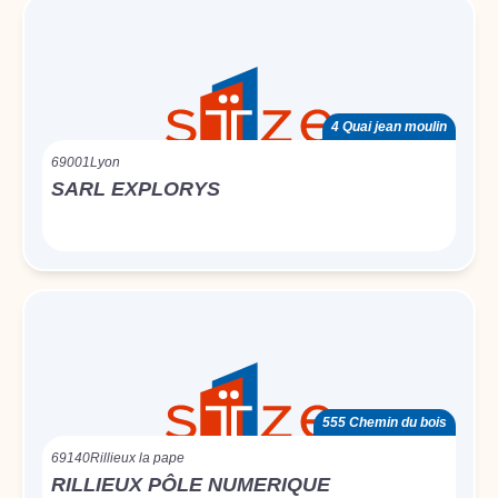
4 Quai jean moulin
69001
Lyon
SARL EXPLORYS
555 Chemin du bois
69140
Rillieux la pape
RILLIEUX PÔLE NUMERIQUE