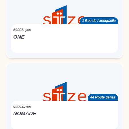
1 Rue de l’antiquaille
69005
Lyon
ONE
44 Route genas
69003
Lyon
NOMADE