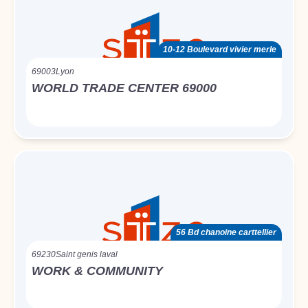
10-12 Boulevard vivier merle
69003
Lyon
WORLD TRADE CENTER 69000
56 Bd chanoine carttellier
69230
Saint genis laval
WORK & COMMUNITY