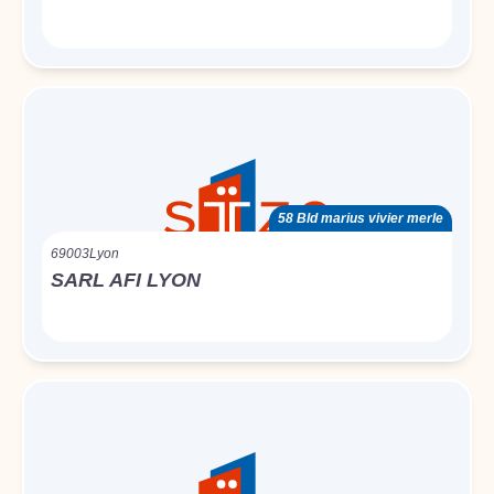
58 Bld marius vivier merle
69003
Lyon
SARL AFI LYON