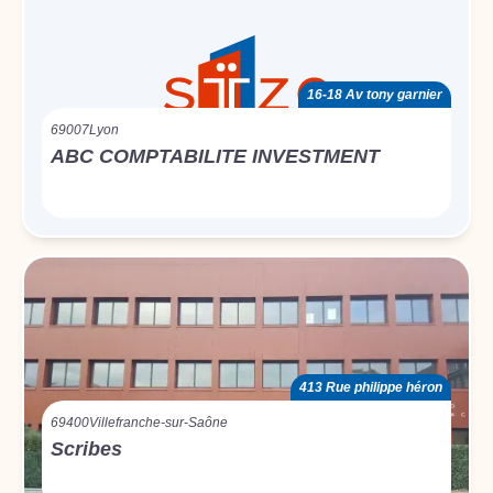
16-18 Av tony garnier
69007
Lyon
ABC COMPTABILITE INVESTMENT
413 Rue philippe héron
69400
Villefranche-sur-Saône
Scribes