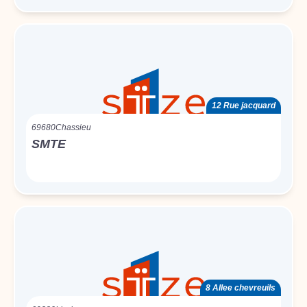
12 Rue jacquard
69680
Chassieu
SMTE
8 Allee chevreuils