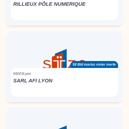
RILLIEUX PÔLE NUMERIQUE
58 Bld marius vivier merle
69003
Lyon
SARL AFI LYON