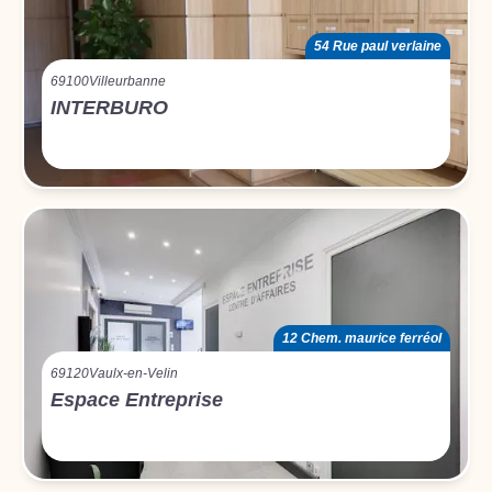
54 Rue paul verlaine
69100
Villeurbanne
INTERBURO
12 Chem. maurice ferréol
69120
Vaulx-en-Velin
Espace Entreprise