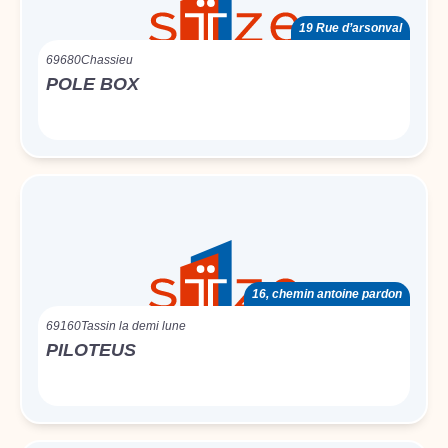
19 Rue d’arsonval
69680
Chassieu
POLE BOX
16, chemin antoine pardon
69160
Tassin la demi lune
PILOTEUS