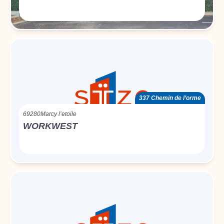
337 Chemin de l’orme
69280
Marcy l’etoile
WORKWEST