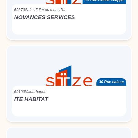
13 Rue claude chappe
69370
Saint didier au mont d'or
NOVANCES SERVICES
30 Rue baisse
69100
Villeurbanne
ITE HABITAT