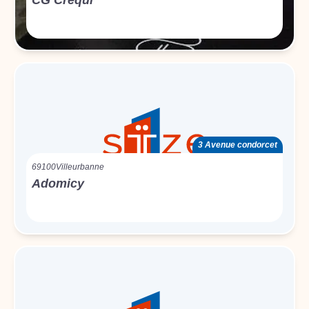
CG Créqui
3 Avenue condorcet
69100
Villeurbanne
Adomicy