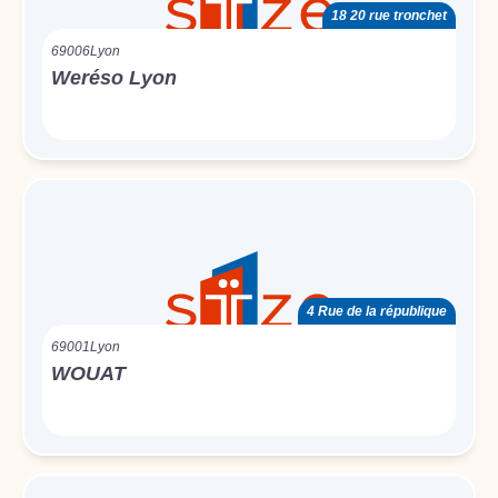
18 20 rue tronchet
69006
Lyon
Weréso Lyon
4 Rue de la république
69001
Lyon
WOUAT