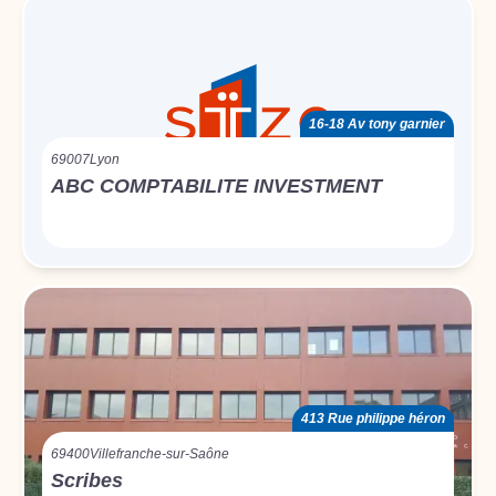
16-18 Av tony garnier
69007
Lyon
ABC COMPTABILITE INVESTMENT
413 Rue philippe héron
69400
Villefranche-sur-Saône
Scribes