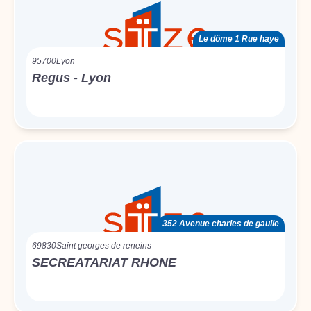
Le dôme 1 Rue haye
95700
Lyon
Regus - Lyon
352 Avenue charles de gaulle
69830
Saint georges de reneins
SECREATARIAT RHONE