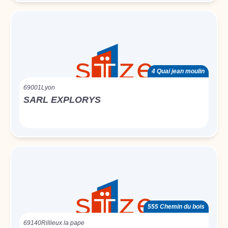
4 Quai jean moulin
69001
Lyon
SARL EXPLORYS
555 Chemin du bois
69140
Rillieux la pape