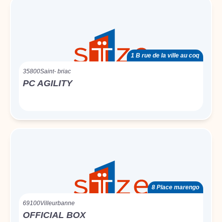
1 B rue de la ville au coq
35800
Saint- briac
PC AGILITY
8 Place marengo
69100
Villeurbanne
OFFICIAL BOX