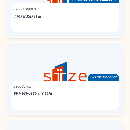
15 Rue des fréres lumieres
69680
Chassieu
TRANSATE
20 Rue tronchet
69006
Lyon
WERESO LYON