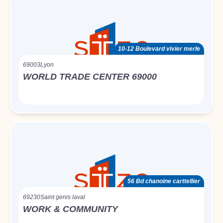
10-12 Boulevard vivier merle
69003
Lyon
WORLD TRADE CENTER 69000
56 Bd chanoine carttellier
69230
Saint genis laval
WORK & COMMUNITY