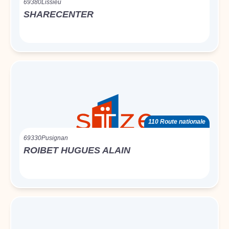
69380
Lissieu
SHARECENTER
110 Route nationale
69330
Pusignan
ROIBET HUGUES ALAIN