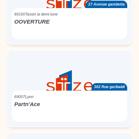
17 Avenue gambetta
69160
Tassin la demi lune
OOVERTURE
302 Rue garibaldi
69007
Lyon
Partn'Ace