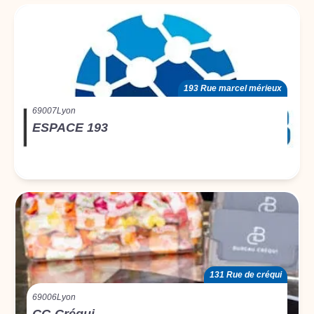
193 Rue marcel mérieux
69007
Lyon
ESPACE 193
131 Rue de créqui
69006
Lyon