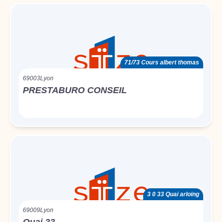
71/73 Cours albert thomas
69003
Lyon
PRESTABURO CONSEIL
3 0 33 Quai arloing
69009
Lyon