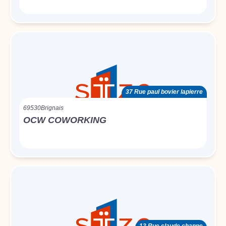
37 Rue paul bovier lapierre
69530
Brignais
OCW COWORKING