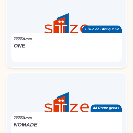
1 Rue de l’antiquaille
69005
Lyon
ONE
44 Route genas
69003
Lyon
NOMADE