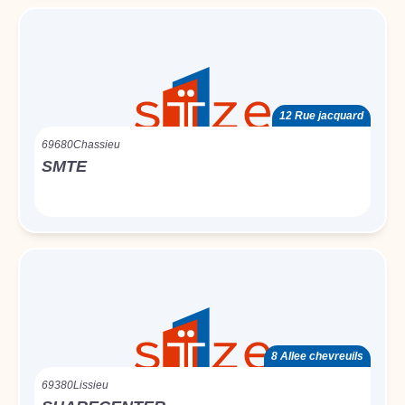
12 Rue jacquard
69680
Chassieu
SMTE
8 Allee chevreuils
69380
Lissieu