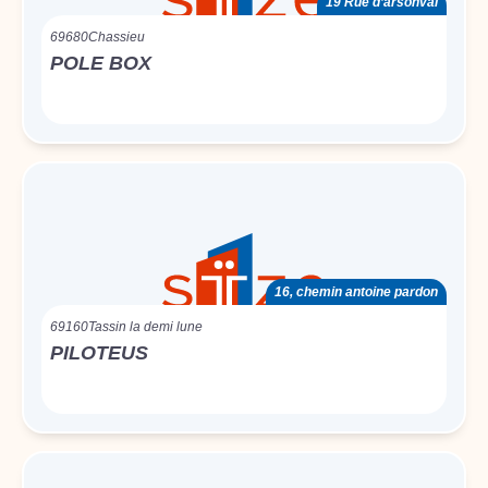
19 Rue d’arsonval
69680
Chassieu
POLE BOX
16, chemin antoine pardon
69160
Tassin la demi lune
PILOTEUS