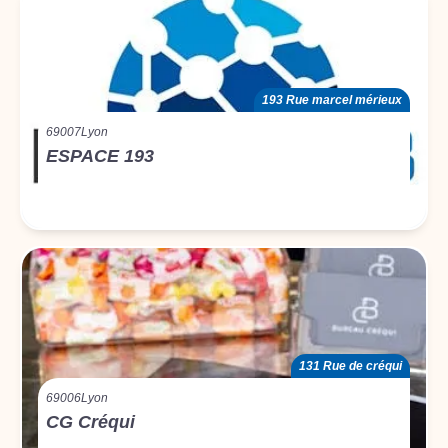
193 Rue marcel mérieux
69007
Lyon
ESPACE 193
131 Rue de créqui
69006
Lyon
CG Créqui