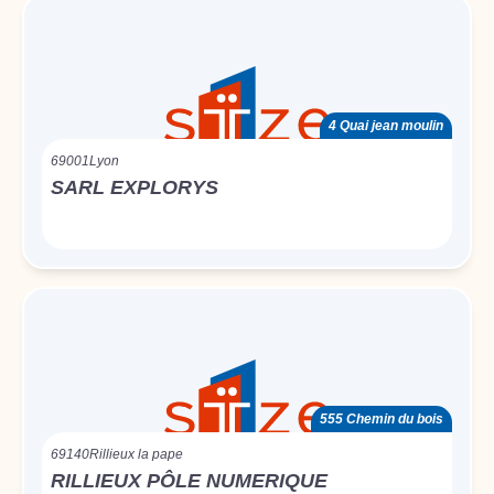
4 Quai jean moulin
69001
Lyon
SARL EXPLORYS
555 Chemin du bois
69140
Rillieux la pape
RILLIEUX PÔLE NUMERIQUE