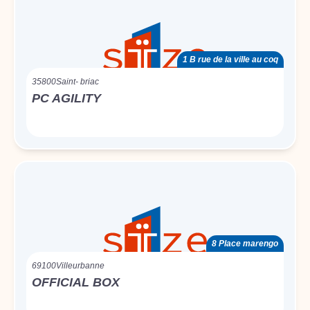
1 B rue de la ville au coq
35800
Saint- briac
PC AGILITY
8 Place marengo
69100
Villeurbanne
OFFICIAL BOX