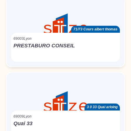
71/73 Cours albert thomas
69003
Lyon
PRESTABURO CONSEIL
3 0 33 Quai arloing
69009
Lyon
Quai 33