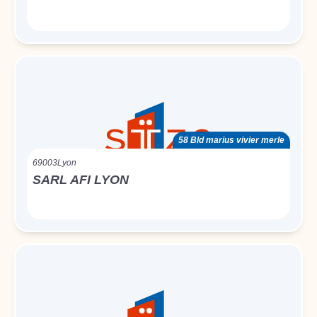
58 Bld marius vivier merle
69003
Lyon
SARL AFI LYON