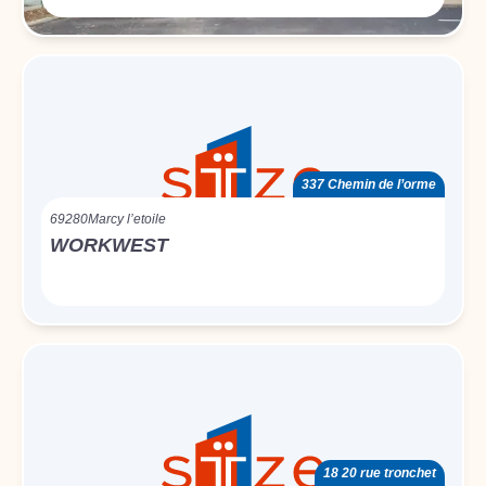
337 Chemin de l’orme
69280
Marcy l’etoile
WORKWEST
18 20 rue tronchet