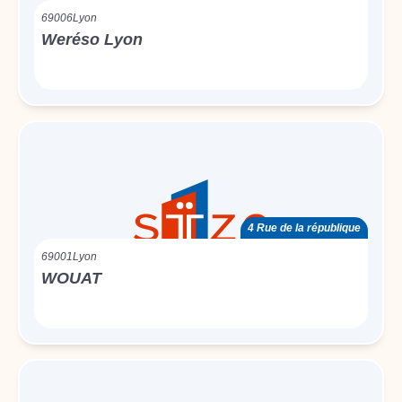
69006
Lyon
Weréso Lyon
4 Rue de la république
69001
Lyon
WOUAT