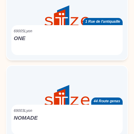
1 Rue de l’antiquaille
69005
Lyon
ONE
44 Route genas
69003
Lyon
NOMADE