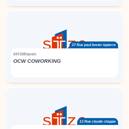
37 Rue paul bovier lapierre
69530
Brignais
OCW COWORKING
13 Rue claude chappe