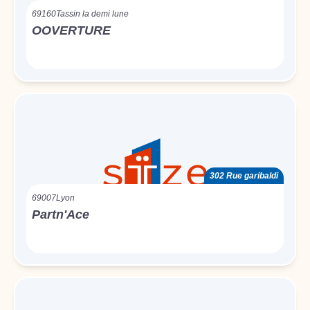
69160
Tassin la demi lune
OOVERTURE
302 Rue garibaldi
69007
Lyon
Partn'Ace