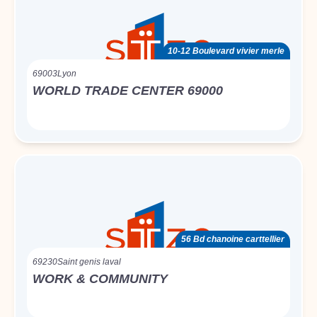
10-12 Boulevard vivier merle
69003
Lyon
WORLD TRADE CENTER 69000
56 Bd chanoine carttellier
69230
Saint genis laval
WORK & COMMUNITY