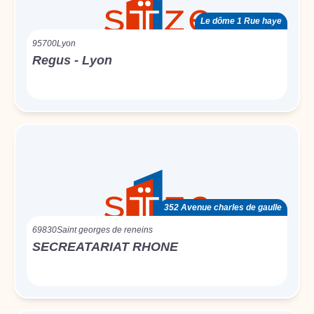
Le dôme 1 Rue haye
95700
Lyon
Regus - Lyon
352 Avenue charles de gaulle
69830
Saint georges de reneins
SECREATARIAT RHONE