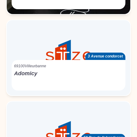
3 Avenue condorcet
69100
Villeurbanne
Adomicy