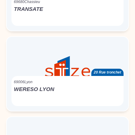
69680
Chassieu
TRANSATE
20 Rue tronchet
69006
Lyon
WERESO LYON