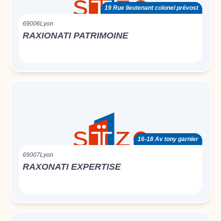
19 Rue lieutenant colonel prévost
69006
Lyon
RAXIONATI PATRIMOINE
16-18 Av tony garnier
69007
Lyon
RAXONATI EXPERTISE