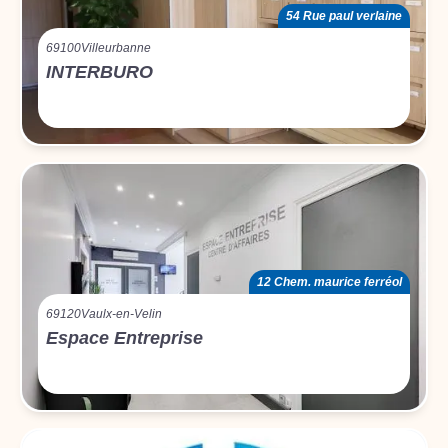
54 Rue paul verlaine
69100
Villeurbanne
INTERBURO
12 Chem. maurice ferréol
69120
Vaulx-en-Velin
Espace Entreprise