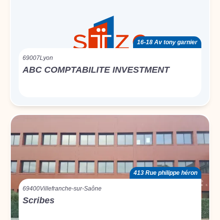
16-18 Av tony garnier
69007
Lyon
ABC COMPTABILITE INVESTMENT
413 Rue philippe héron
69400
Villefranche-sur-Saône
Scribes