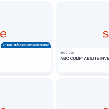
66 Rue présdient edouard herriot
69007
Lyon
ABC COMPTABILITE INV