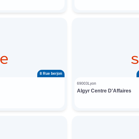
8 Rue berjon
69003
Lyon
Algyr Centre D'Affaires