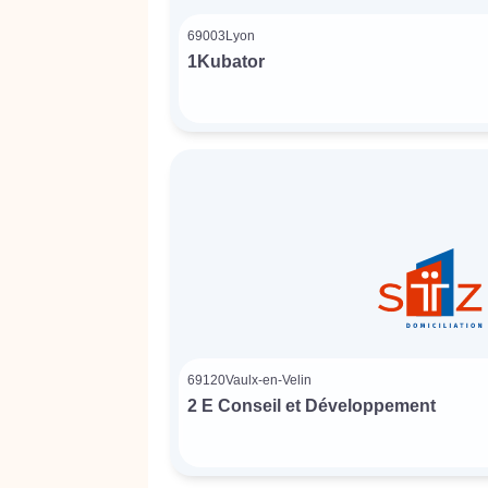
69003
Lyon
1Kubator
69120
Vaulx-en-Velin
2 E Conseil et Développement