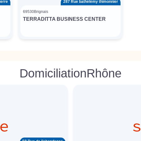
ierre
287 Rue bathélémy thimonnier
69530
Brignais
TERRADITTA BUSINESS CENTER
Domiciliation
Rhône