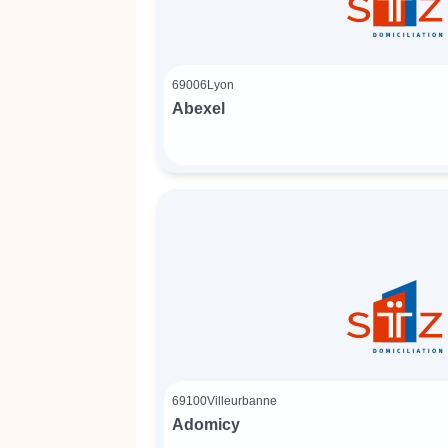
69006
Lyon
Abexel
69100
Villeurbanne
Adomicy