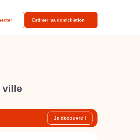
necter
Estimer ma domiciliation
ville
Je découvre !