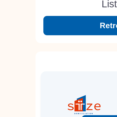
Lis
Retr