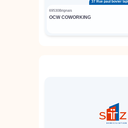
37 Rue paul bovier lap
69530
Brignais
OCW COWORKING