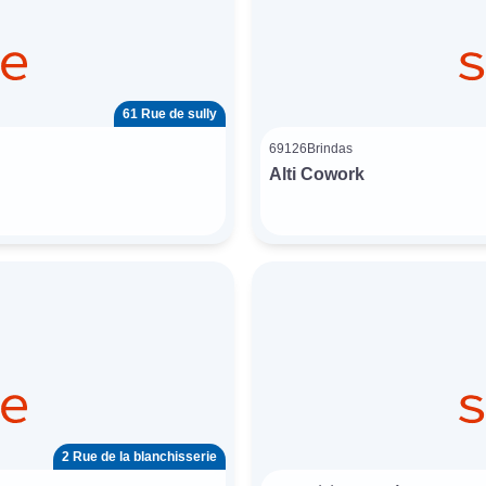
61 Rue de sully
69126
Brindas
Alti Cowork
2 Rue de la blanchisserie