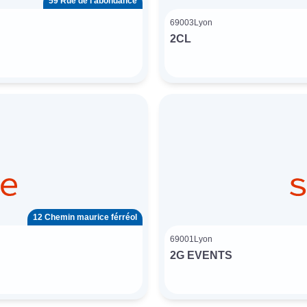
59 Rue de l’abondance
69003
Lyon
2CL
12 Chemin maurice férréol
69001
Lyon
2G EVENTS