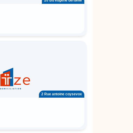
20 Bd eugène deruelle
2 Rue antoine coysevox