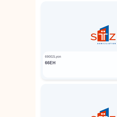
69002
Lyon
66EH