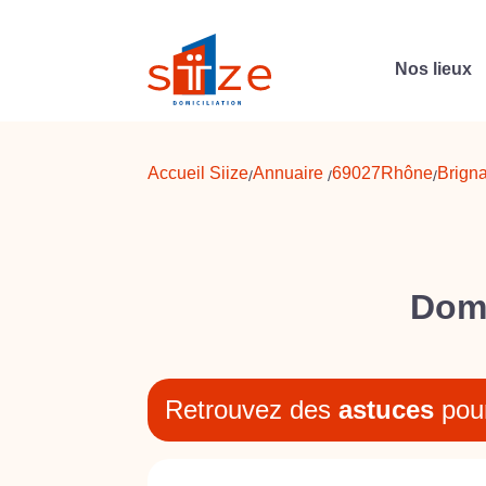
Nos lieux
Accueil Siize
Annuaire
69027
Rhône
Brigna
/
/
/
Domi
Retrouvez des
astuces
pou