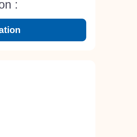
on :
ation