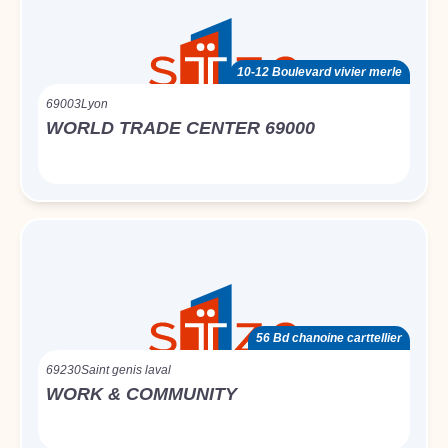
10-12 Boulevard vivier merle
69003
Lyon
WORLD TRADE CENTER 69000
56 Bd chanoine carttellier
69230
Saint genis laval
WORK & COMMUNITY