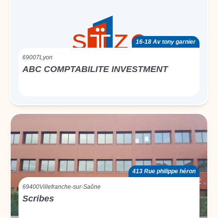
16-18 Av tony garnier
69007
Lyon
ABC COMPTABILITE INVESTMENT
413 Rue philippe héron
69400
Villefranche-sur-Saône
Scribes