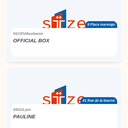
8 Place marengo
69100
Villeurbanne
OFFICIAL BOX
41 Rue de la bourse
69002
Lyon
PAULINE