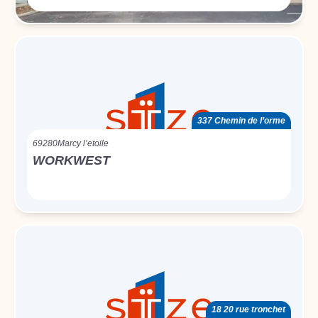
337 Chemin de l’orme
69280
Marcy l’etoile
WORKWEST
18 20 rue tronchet