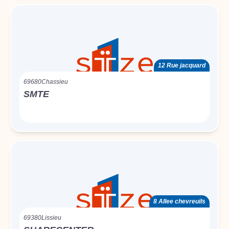
12 Rue jacquard
69680
Chassieu
SMTE
8 Allee chevreuils
69380
Lissieu