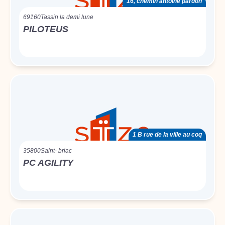
16, chemin antoine pardon
69160
Tassin la demi lune
PILOTEUS
1 B rue de la ville au coq
35800
Saint- briac
PC AGILITY