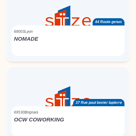
44 Route genas
69003
Lyon
NOMADE
37 Rue paul bovier lapierre
69530
Brignais
OCW COWORKING