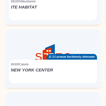
69100
Villeurbanne
ITE HABITAT
11 13 avneue barthéméy thimonier
69300
Caluire
NEW YORK CENTER