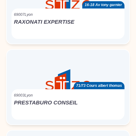
16-18 Av tony garnier
69007
Lyon
RAXONATI EXPERTISE
71/73 Cours albert thomas
69003
Lyon
PRESTABURO CONSEIL