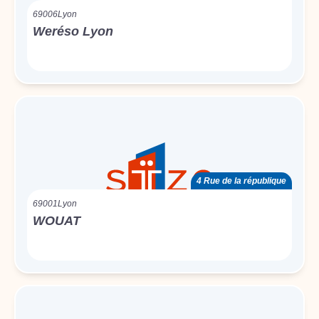
69006
Lyon
Weréso Lyon
4 Rue de la république
69001
Lyon
WOUAT