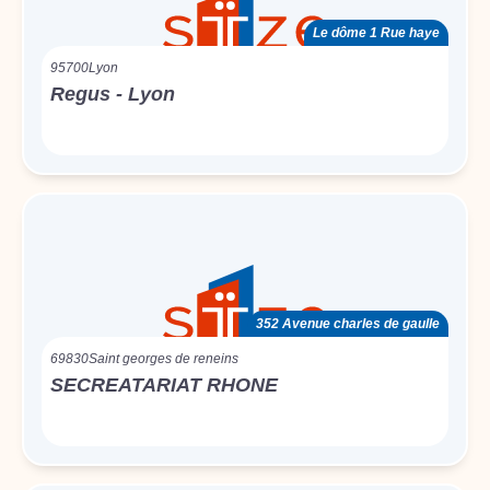
Le dôme 1 Rue haye
95700
Lyon
Regus - Lyon
352 Avenue charles de gaulle
69830
Saint georges de reneins
SECREATARIAT RHONE