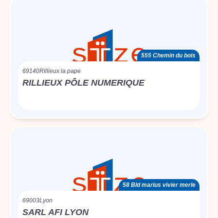
555 Chemin du bois
69140
Rillieux la pape
RILLIEUX PÔLE NUMERIQUE
58 Bld marius vivier merle
69003
Lyon
SARL AFI LYON