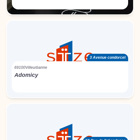
3 Avenue condorcet
69100
Villeurbanne
Adomicy