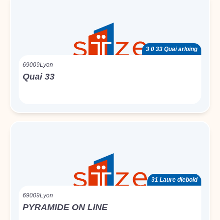
3 0 33 Quai arloing
69009
Lyon
Quai 33
31 Laure diebold
69009
Lyon
PYRAMIDE ON LINE