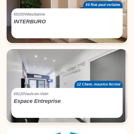
54 Rue paul verlaine
69100
Villeurbanne
INTERBURO
12 Chem. maurice ferréol
69120
Vaulx-en-Velin
Espace Entreprise