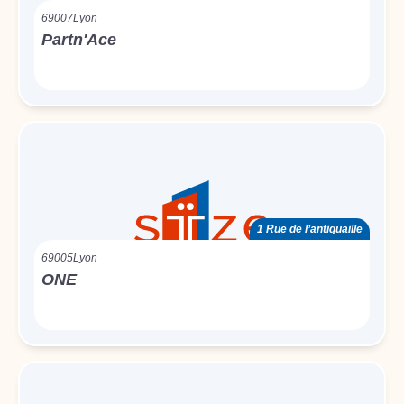
69007
Lyon
Partn'Ace
1 Rue de l’antiquaille
69005
Lyon
ONE