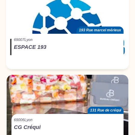
193 Rue marcel mérieux
69007
Lyon
ESPACE 193
131 Rue de créqui
69006
Lyon
CG Créqui