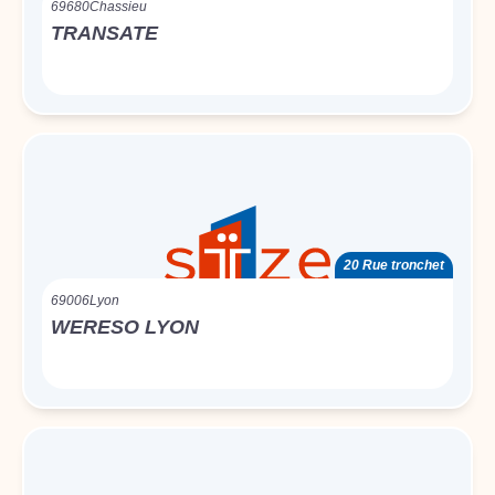
69680
Chassieu
TRANSATE
20 Rue tronchet
69006
Lyon
WERESO LYON