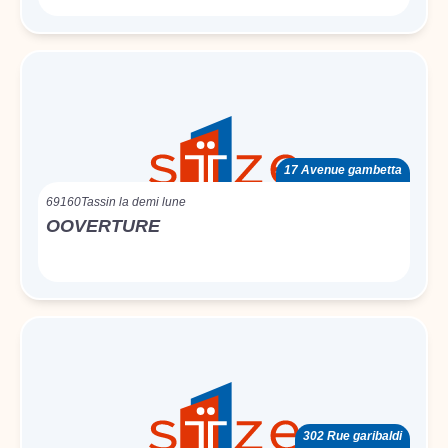
17 Avenue gambetta
69160
Tassin la demi lune
OOVERTURE
302 Rue garibaldi