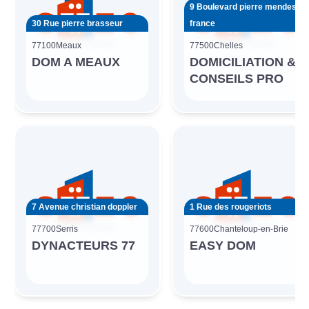
9 Boulevard pierre mendes
30 Rue pierre brasseur
france
77100
Meaux
77500
Chelles
DOM A MEAUX
DOMICILIATION &
CONSEILS PRO
7 Avenue christian doppler
1 Rue des rougeriots
77700
Serris
77600
Chanteloup-en-Brie
DYNACTEURS 77
EASY DOM