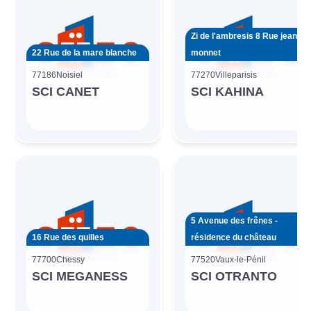
Zi de l'ambresis 8 Rue jean
22 Rue de la mare blanche
monnet
77186
Noisiel
77270
Villeparisis
SCI CANET
SCI KAHINA
5 Avenue des frênes -
16 Rue des quilles
résidence du château
77700
Chessy
77520
Vaux-le-Pénil
SCI MEGANESS
SCI OTRANTO