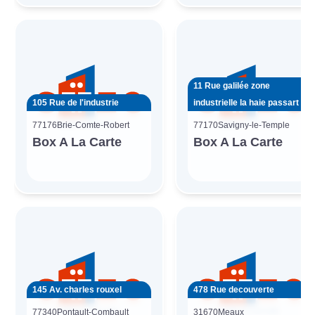
11 Rue galilée zone
105 Rue de l'industrie
industrielle la haie passart
77176
Brie-Comte-Robert
77170
Savigny-le-Temple
Box A La Carte
Box A La Carte
145 Av. charles rouxel
478 Rue decouverte
77340
Pontault-Combault
31670
Meaux