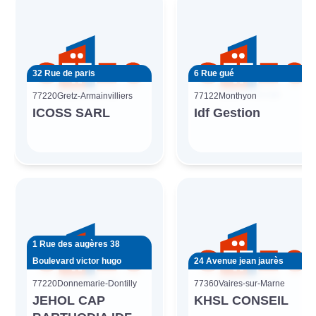
32 Rue de paris
6 Rue gué
77220
Gretz-Armainvilliers
77122
Monthyon
ICOSS SARL
Idf Gestion
1 Rue des augères 38
Boulevard victor hugo
24 Avenue jean jaurès
77220
Donnemarie-Dontilly
77360
Vaires-sur-Marne
JEHOL CAP
KHSL CONSEIL