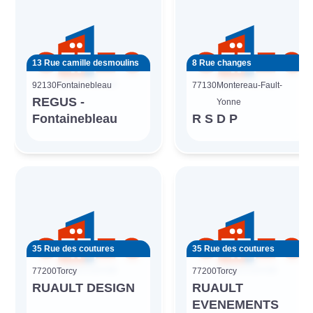
13 Rue camille desmoulins
8 Rue changes
92130
Fontainebleau
77130
Montereau-Fault-
REGUS -
Yonne
Fontainebleau
R S D P
35 Rue des coutures
35 Rue des coutures
77200
Torcy
77200
Torcy
RUAULT DESIGN
RUAULT
EVENEMENTS