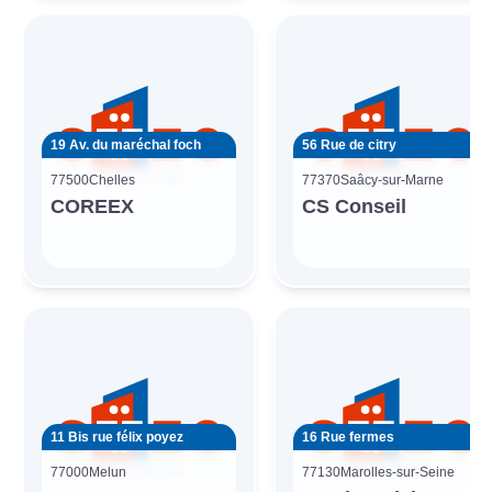
19 Av. du maréchal foch
56 Rue de citry
77500
Chelles
77370
Saâcy-sur-Marne
COREEX
CS Conseil
11 Bis rue félix poyez
16 Rue fermes
77000
Melun
77130
Marolles-sur-Seine