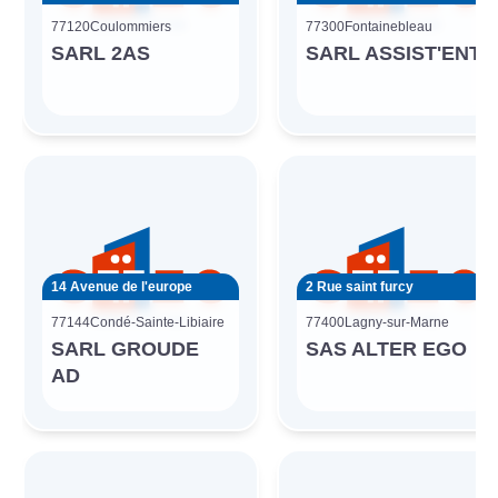
77120
Coulommiers
77300
Fontainebleau
SARL 2AS
SARL ASSIST'ENT
14 Avenue de l'europe
2 Rue saint furcy
77144
Condé-Sainte-Libiaire
77400
Lagny-sur-Marne
SARL GROUDE
SAS ALTER EGO
AD