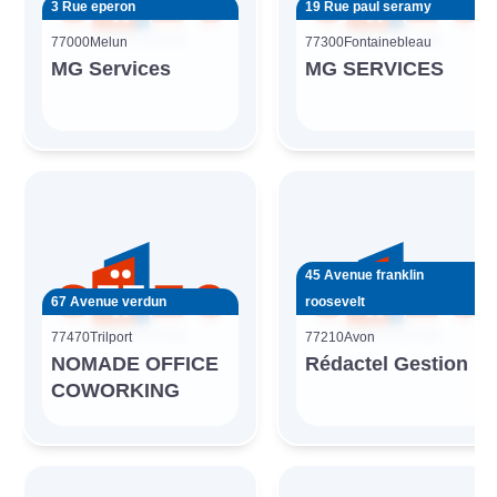
3 Rue eperon
19 Rue paul seramy
77000
Melun
77300
Fontainebleau
MG Services
MG SERVICES
45 Avenue franklin
67 Avenue verdun
roosevelt
77470
Trilport
77210
Avon
NOMADE OFFICE
Rédactel Gestion
COWORKING