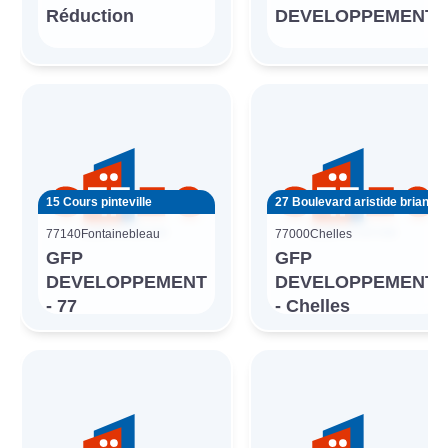
Réduction
DEVELOPPEMENT
15 Cours pinteville
27 Boulevard aristide briand
77140
Fontainebleau
77000
Chelles
GFP
GFP
DEVELOPPEMENT
DEVELOPPEMENT
- 77
- Chelles