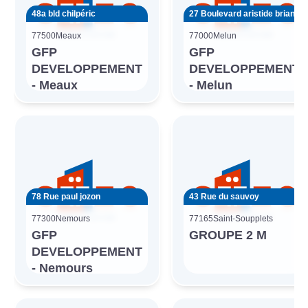
48a bld chilpéric
27 Boulevard aristide briand
77500
Meaux
77000
Melun
GFP
GFP
DEVELOPPEMENT
DEVELOPPEMENT
- Meaux
- Melun
78 Rue paul jozon
43 Rue du sauvoy
77300
Nemours
77165
Saint-Soupplets
GFP
GROUPE 2 M
DEVELOPPEMENT
- Nemours