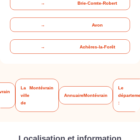
→
Brie-Comte-Robert
→
Avon
→
Achères-la-Forêt
La
Montévrain
Le
vrain
ville
Annuaire
Montévrain
départeme
de
:
Localisation et information