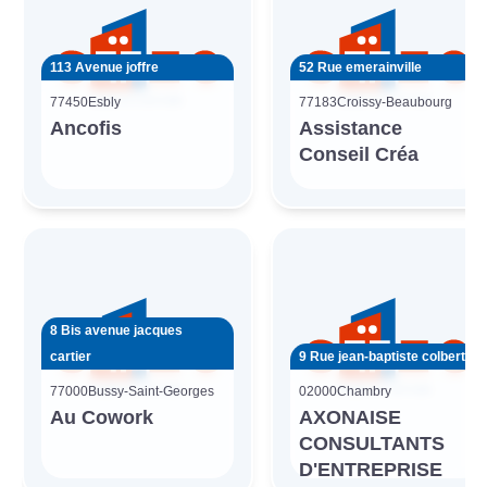
113 Avenue joffre
52 Rue emerainville
77450
Esbly
77183
Croissy-Beaubourg
Ancofis
Assistance
Conseil Créa
8 Bis avenue jacques
cartier
9 Rue jean-baptiste colbert
77000
Bussy-Saint-Georges
02000
Chambry
Au Cowork
AXONAISE
CONSULTANTS
D'ENTREPRISE