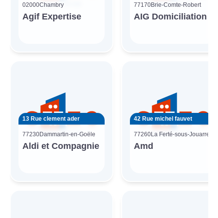
02000
Chambry
77170
Brie-Comte-Robert
Agif Expertise
AIG Domiciliation
13 Rue clement ader
42 Rue michel fauvet
77230
Dammartin-en-Goële
77260
La Ferté-sous-Jouarre
Aldi et Compagnie
Amd