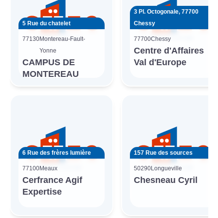
3 Pl. Octogonale, 77700
5 Rue du chatelet
Chessy
77130
Montereau-Fault-
77700
Chessy
Centre d'Affaires
Yonne
CAMPUS DE
Val d'Europe
MONTEREAU
6 Rue des frères lumière
157 Rue des sources
77100
Meaux
50290
Longueville
Cerfrance Agif
Chesneau Cyril
Expertise