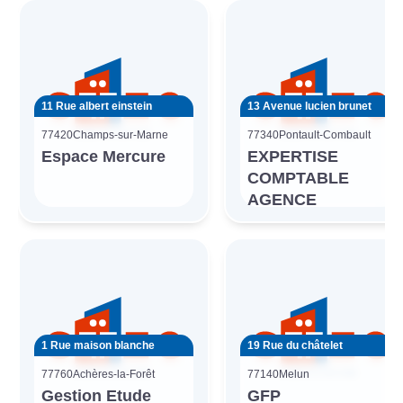
11 Rue albert einstein
13 Avenue lucien brunet
77420
Champs-sur-Marne
77340
Pontault-Combault
Espace Mercure
EXPERTISE
COMPTABLE
AGENCE
1 Rue maison blanche
19 Rue du châtelet
77760
Achères-la-Forêt
77140
Melun
Gestion Etude
GFP