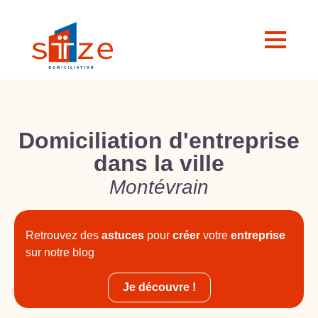
Domiciliation d'entreprise
dans la ville
Montévrain
Retrouvez des
astuces
pour
créer
votre
entreprise
sur notre blog
Je découvre !