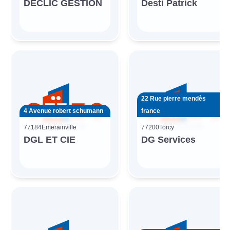
DECLIC GESTION
Desti Patrick
22 Rue pierre mendès
4 Avenue robert schumann
france
77184
Emerainville
77200
Torcy
DGL ET CIE
DG Services