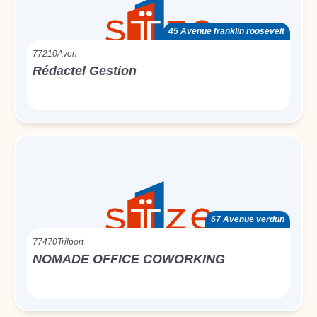
45 Avenue franklin roosevelt
77210
Avon
Rédactel Gestion
67 Avenue verdun
77470
Trilport
NOMADE OFFICE COWORKING