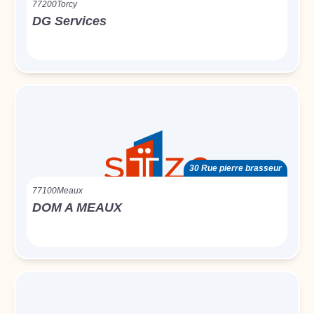
77200
Torcy
DG Services
30 Rue pierre brasseur
77100
Meaux
DOM A MEAUX