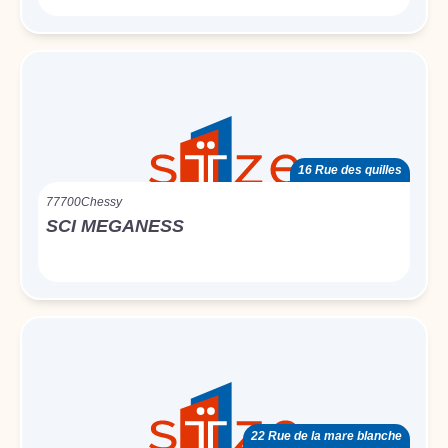
16 Rue des quilles
77700
Chessy
SCI MEGANESS
22 Rue de la mare blanche