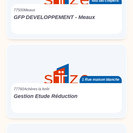
48a bld chilpéric
77500
Meaux
GFP DEVELOPPEMENT - Meaux
1 Rue maison blanche
77760
Achères la forêt
Gestion Etude Réduction