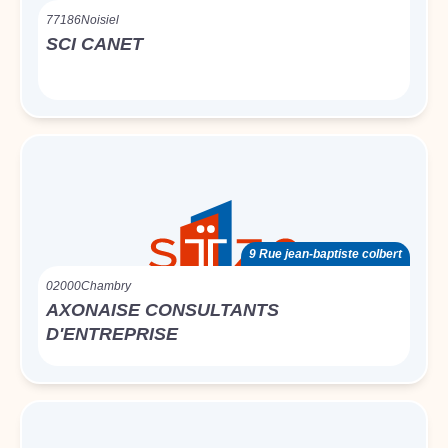
77186
Noisiel
SCI CANET
9 Rue jean-baptiste colbert
02000
Chambry
AXONAISE CONSULTANTS
D'ENTREPRISE