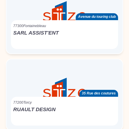
Avenue du touring club
77300
Fontainebleau
SARL ASSIST'ENT
35 Rue des coutures
77200
Torcy
RUAULT DESIGN