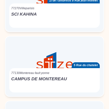
Zi de l'ambresis 8 Rue jean monnet
77270
Villeparisis
SCI KAHINA
5 Rue du chatelet
77130
Montereau fault yonne
CAMPUS DE MONTEREAU