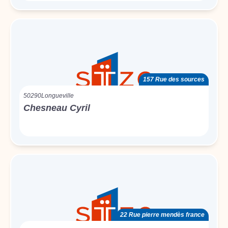
157 Rue des sources
50290
Longueville
Chesneau Cyril
22 Rue pierre mendès france