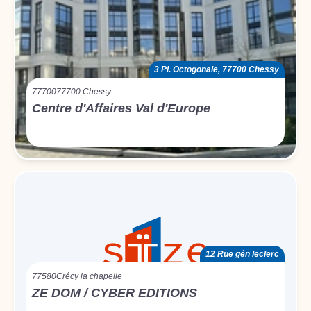
3 Pl. Octogonale, 77700 Chessy
77700
77700 Chessy
Centre d'Affaires Val d'Europe
12 Rue gén leclerc
77580
Crécy la chapelle
ZE DOM / CYBER EDITIONS