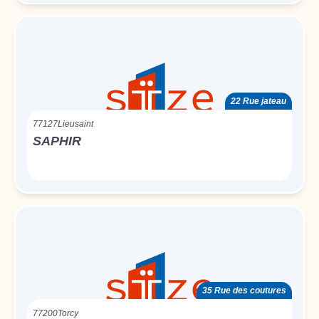
22 Rue jateau
77127
Lieusaint
SAPHIR
35 Rue des coutures
77200
Torcy