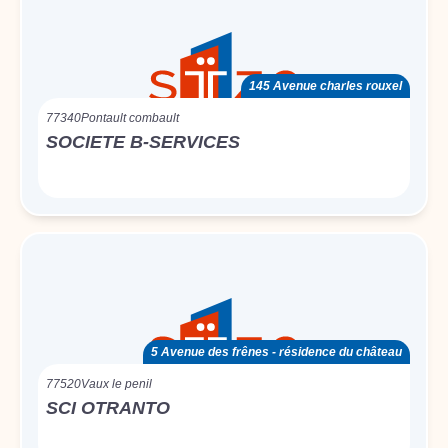
145 Avenue charles rouxel
77340
Pontault combault
SOCIETE B-SERVICES
5 Avenue des frênes - résidence du château
77520
Vaux le penil
SCI OTRANTO