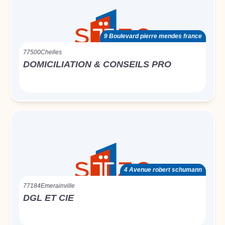
9 Boulevard pierre mendes france
77500
Chelles
DOMICILIATION & CONSEILS PRO
4 Avenue robert schumann
77184
Emerainville
DGL ET CIE