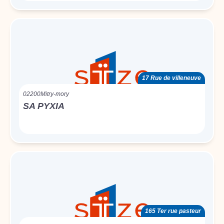
17 Rue de villeneuve
02200
Mitry-mory
SA PYXIA
165 Ter rue pasteur