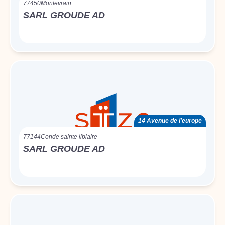
77450
Montevrain
SARL GROUDE AD
14 Avenue de l'europe
77144
Conde sainte libiaire
SARL GROUDE AD