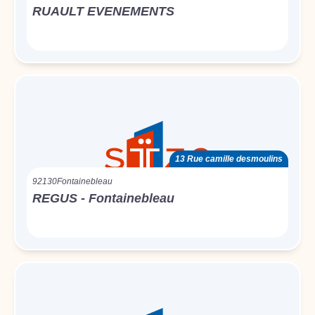
RUAULT EVENEMENTS
13 Rue camille desmoulins
92130
Fontainebleau
REGUS - Fontainebleau