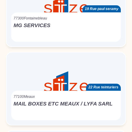
19 Rue paul seramy
77300
Fontainebleau
MG SERVICES
22 Rue teinturiers
77100
Meaux
MAIL BOXES ETC MEAUX / LYFA SARL