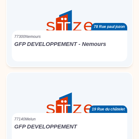
78 Rue paul jozon
77300
Nemours
GFP DEVELOPPEMENT - Nemours
19 Rue du châtelet
77140
Melun
GFP DEVELOPPEMENT