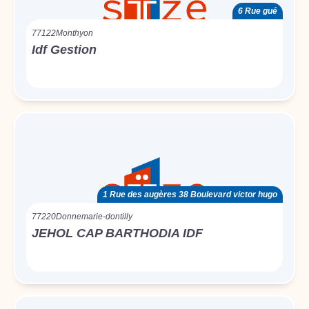
6 Rue gué
77122
Monthyon
Idf Gestion
1 Rue des augères 38 Boulevard victor hugo
77220
Donnemarie-dontilly
JEHOL CAP BARTHODIA IDF