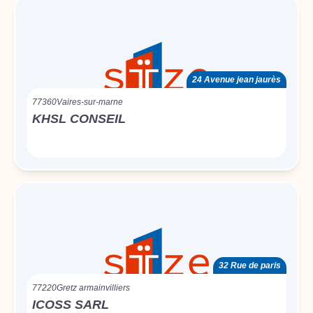
24 Avenue jean jaurès
77360
Vaires-sur-marne
KHSL CONSEIL
32 Rue de paris
77220
Gretz armainvilliers
ICOSS SARL