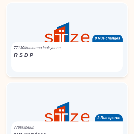
8 Rue changes
77130
Montereau fault yonne
R S D P
3 Rue eperon
77000
Melun