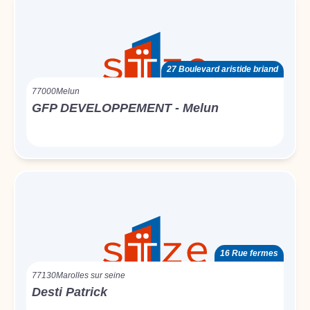
27 Boulevard aristide briand
77000
Melun
GFP DEVELOPPEMENT - Melun
16 Rue fermes
77130
Marolles sur seine
Desti Patrick