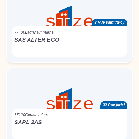
2 Rue saint furcy
77400
Lagny sur marne
SAS ALTER EGO
32 Rue jariel
77120
Coulommiers
SARL 2AS