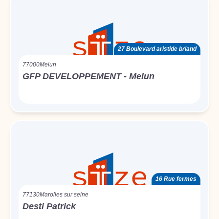
27 Boulevard aristide briand
77000
Melun
GFP DEVELOPPEMENT - Melun
16 Rue fermes
77130
Marolles sur seine
Desti Patrick