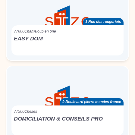
1 Rue des rougeriots
77600
Chanteloup en brie
EASY DOM
9 Boulevard pierre mendes france
77500
Chelles
DOMICILIATION & CONSEILS PRO