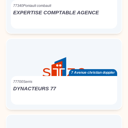
77340
Pontault combault
EXPERTISE COMPTABLE AGENCE
7 Avenue christian doppler
77700
Serris
DYNACTEURS 77