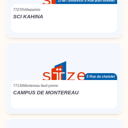
Zi de l'ambresis 8 Rue jean monnet
77270
Villeparisis
SCI KAHINA
5 Rue du chatelet
77130
Montereau fault yonne
CAMPUS DE MONTEREAU