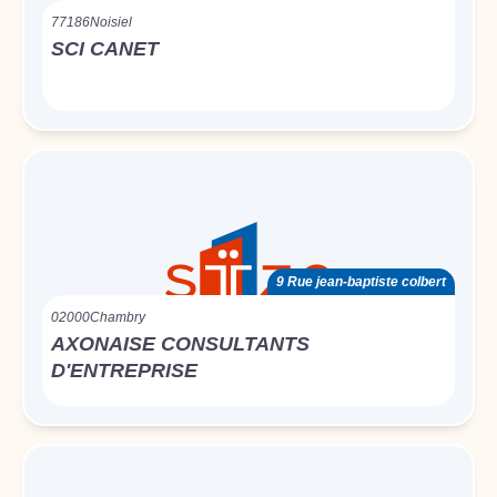
77186
Noisiel
SCI CANET
9 Rue jean-baptiste colbert
02000
Chambry
AXONAISE CONSULTANTS
D'ENTREPRISE