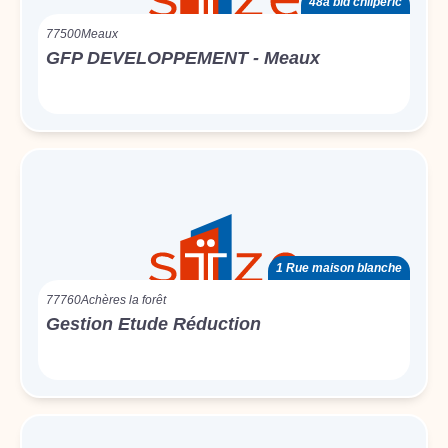
48a bld chilpéric
77500
Meaux
GFP DEVELOPPEMENT - Meaux
1 Rue maison blanche
77760
Achères la forêt
Gestion Etude Réduction