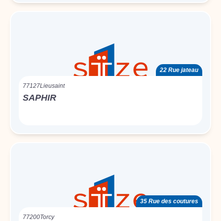
22 Rue jateau
77127
Lieusaint
SAPHIR
35 Rue des coutures
77200
Torcy