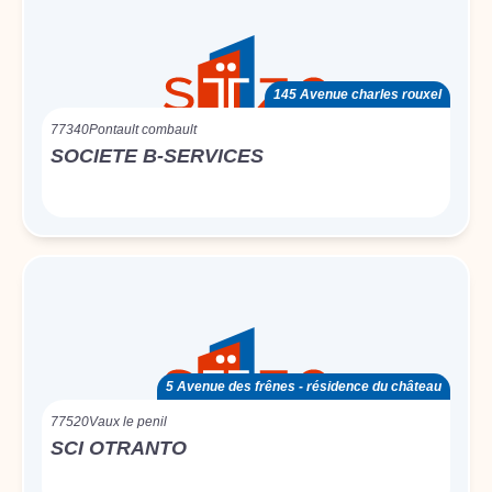
145 Avenue charles rouxel
77340
Pontault combault
SOCIETE B-SERVICES
5 Avenue des frênes - résidence du château
77520
Vaux le penil
SCI OTRANTO