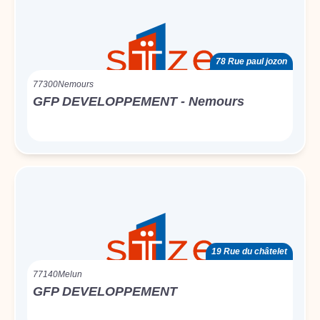
78 Rue paul jozon
77300
Nemours
GFP DEVELOPPEMENT - Nemours
19 Rue du châtelet
77140
Melun
GFP DEVELOPPEMENT