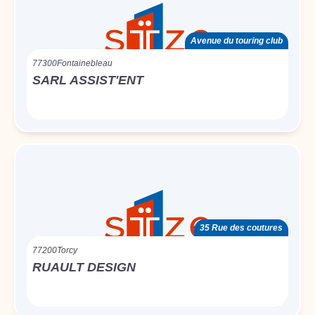
Avenue du touring club
77300
Fontainebleau
SARL ASSIST'ENT
35 Rue des coutures
77200
Torcy
RUAULT DESIGN