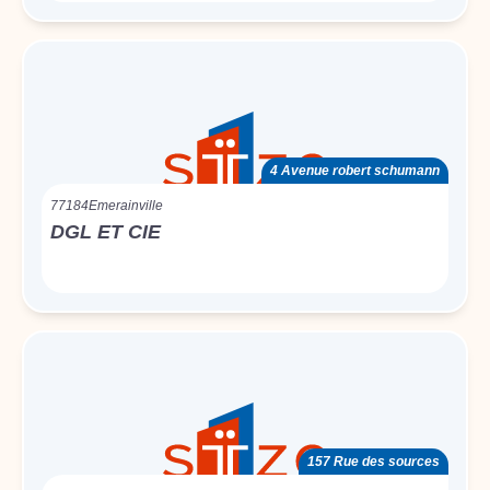
4 Avenue robert schumann
77184
Emerainville
DGL ET CIE
157 Rue des sources