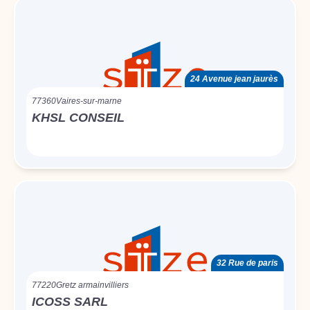
24 Avenue jean jaurès
77360
Vaires-sur-marne
KHSL CONSEIL
32 Rue de paris
77220
Gretz armainvilliers
ICOSS SARL