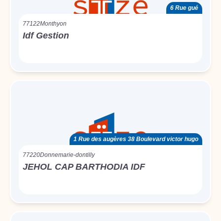
6 Rue gué
77122
Monthyon
Idf Gestion
1 Rue des augères 38 Boulevard victor hugo
77220
Donnemarie-dontilly
JEHOL CAP BARTHODIA IDF