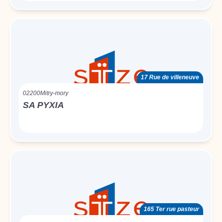
17 Rue de villeneuve
02200
Mitry-mory
SA PYXIA
165 Ter rue pasteur