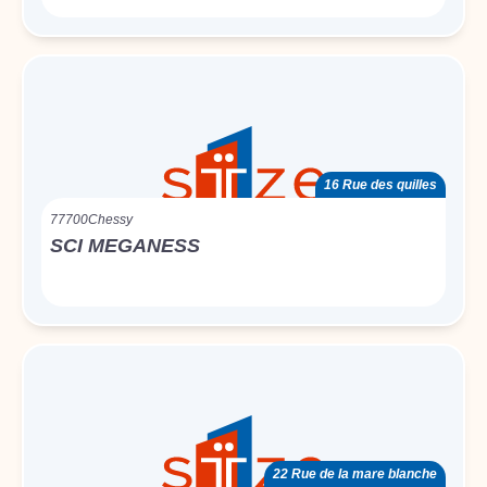
16 Rue des quilles
77700
Chessy
SCI MEGANESS
22 Rue de la mare blanche