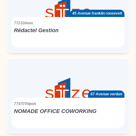
45 Avenue franklin roosevelt
77210
Avon
Rédactel Gestion
67 Avenue verdun
77470
Trilport
NOMADE OFFICE COWORKING