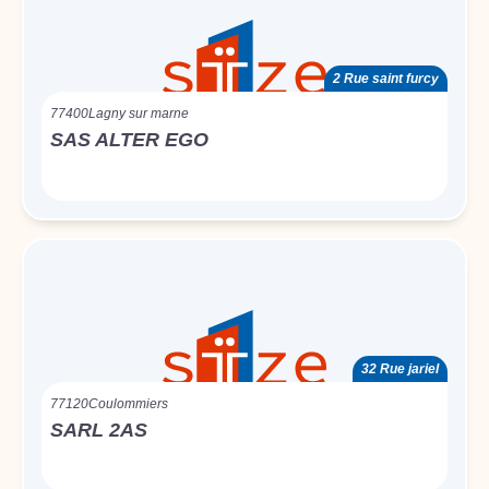
2 Rue saint furcy
77400
Lagny sur marne
SAS ALTER EGO
32 Rue jariel
77120
Coulommiers
SARL 2AS