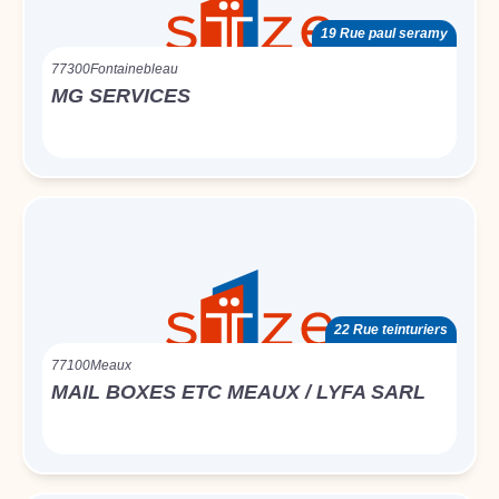
19 Rue paul seramy
77300
Fontainebleau
MG SERVICES
22 Rue teinturiers
77100
Meaux
MAIL BOXES ETC MEAUX / LYFA SARL