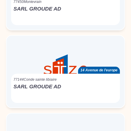
77450
Montevrain
SARL GROUDE AD
14 Avenue de l'europe
77144
Conde sainte libiaire
SARL GROUDE AD