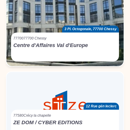
3 Pl. Octogonale, 77700 Chessy
77700
77700 Chessy
Centre d'Affaires Val d'Europe
12 Rue gén leclerc
77580
Crécy la chapelle
ZE DOM / CYBER EDITIONS