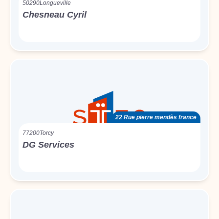
50290
Longueville
Chesneau Cyril
22 Rue pierre mendès france
77200
Torcy
DG Services