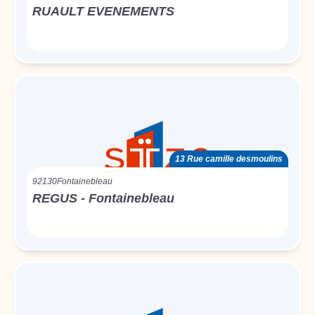
RUAULT EVENEMENTS
13 Rue camille desmoulins
92130
Fontainebleau
REGUS - Fontainebleau