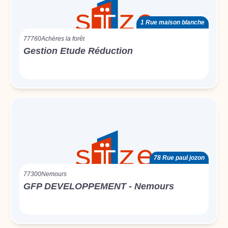
1 Rue maison blanche
77760
Achères la forêt
Gestion Etude Réduction
78 Rue paul jozon
77300
Nemours
GFP DEVELOPPEMENT - Nemours