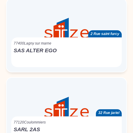
2 Rue saint furcy
77400
Lagny sur marne
SAS ALTER EGO
32 Rue jariel
77120
Coulommiers
SARL 2AS