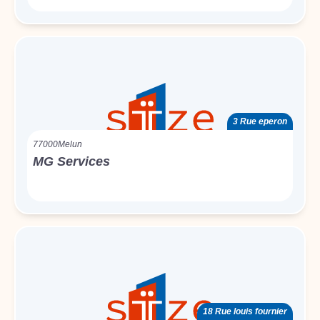
3 Rue eperon
77000
Melun
MG Services
18 Rue louis fournier