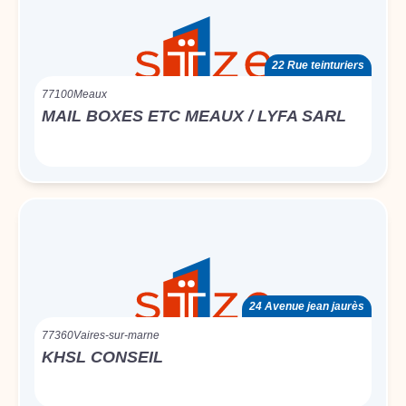
22 Rue teinturiers
77100
Meaux
MAIL BOXES ETC MEAUX / LYFA SARL
24 Avenue jean jaurès
77360
Vaires-sur-marne
KHSL CONSEIL