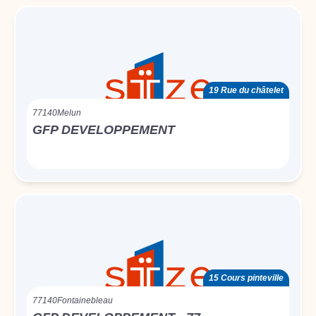
19 Rue du châtelet
77140
Melun
GFP DEVELOPPEMENT
15 Cours pinteville
77140
Fontainebleau