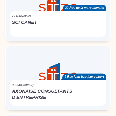
22 Rue de la mare blanche
77186
Noisiel
SCI CANET
9 Rue jean-baptiste colbert
02000
Chambry
AXONAISE CONSULTANTS
D'ENTREPRISE