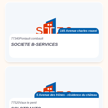
145 Avenue charles rouxel
77340
Pontault combault
SOCIETE B-SERVICES
5 Avenue des frênes - résidence du château
77520
Vaux le penil