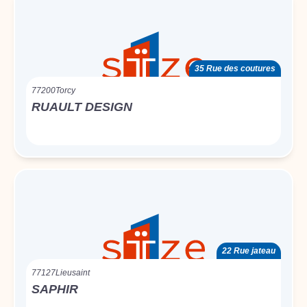
35 Rue des coutures
77200
Torcy
RUAULT DESIGN
22 Rue jateau
77127
Lieusaint
SAPHIR