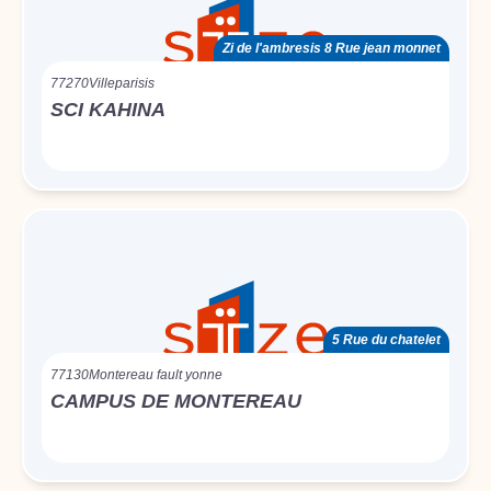
Zi de l'ambresis 8 Rue jean monnet
77270
Villeparisis
SCI KAHINA
5 Rue du chatelet
77130
Montereau fault yonne
CAMPUS DE MONTEREAU