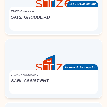
165 Ter rue pasteur
77450
Montevrain
SARL GROUDE AD
Avenue du touring club
77300
Fontainebleau
SARL ASSIST'ENT