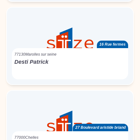
16 Rue fermes
77130
Marolles sur seine
Desti Patrick
27 Boulevard aristide briand
77000
Chelles