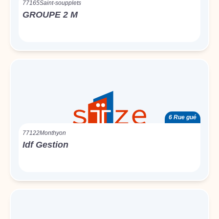
77165
Saint-soupplets
GROUPE 2 M
6 Rue gué
77122
Monthyon
Idf Gestion