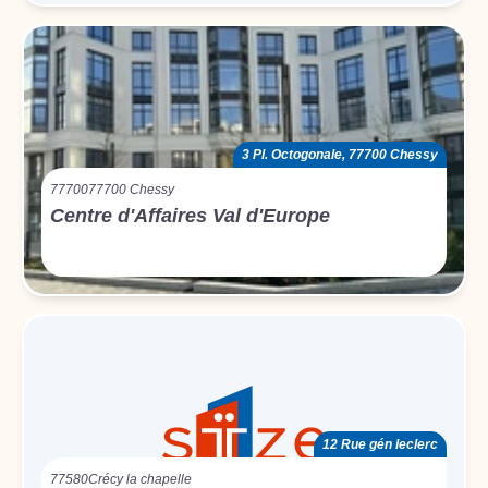
3 Pl. Octogonale, 77700 Chessy
77700
77700 Chessy
Centre d'Affaires Val d'Europe
12 Rue gén leclerc
77580
Crécy la chapelle