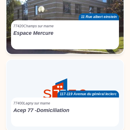
11 Rue albert einstein
77420
Champs sur marne
Espace Mercure
117-119 Avenue du général leclerc
77400
Lagny sur marne
Acep 77 -Domiciliation