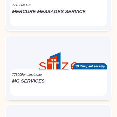
77100
Meaux
MERCURE MESSAGES SERVICE
19 Rue paul seramy
77300
Fontainebleau
MG SERVICES