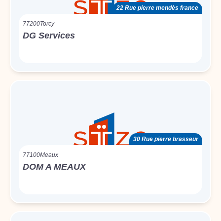
22 Rue pierre mendès france
77200
Torcy
DG Services
30 Rue pierre brasseur
77100
Meaux
DOM A MEAUX