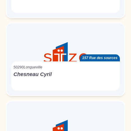
157 Rue des sources
50290
Longueville
Chesneau Cyril