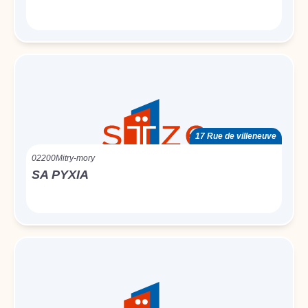
17 Rue de villeneuve
02200
Mitry-mory
SA PYXIA