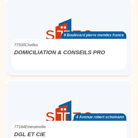
9 Boulevard pierre mendes france
77500
Chelles
DOMICILIATION & CONSEILS PRO
4 Avenue robert schumann
77184
Emerainville
DGL ET CIE