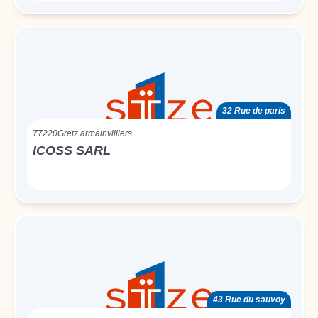
32 Rue de paris
77220
Gretz armainvilliers
ICOSS SARL
43 Rue du sauvoy