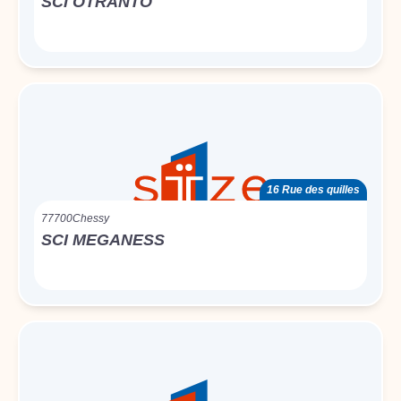
SCI OTRANTO
16 Rue des quilles
77700
Chessy
SCI MEGANESS