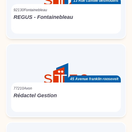
13 Rue camille desmoulins
92130
Fontainebleau
REGUS - Fontainebleau
45 Avenue franklin roosevelt
77210
Avon
Rédactel Gestion