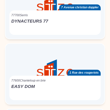
7 Avenue christian doppler
77700
Serris
DYNACTEURS 77
1 Rue des rougeriots
77600
Chanteloup en brie
EASY DOM