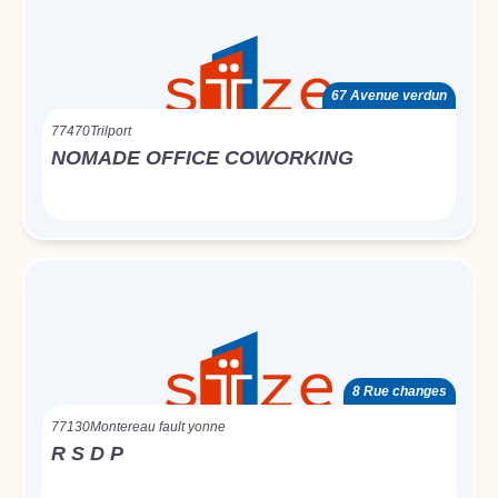
67 Avenue verdun
77470
Trilport
NOMADE OFFICE COWORKING
8 Rue changes
77130
Montereau fault yonne
R S D P