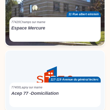
11 Rue albert einstein
77420
Champs sur marne
Espace Mercure
117-119 Avenue du général leclerc
77400
Lagny sur marne
Acep 77 -Domiciliation