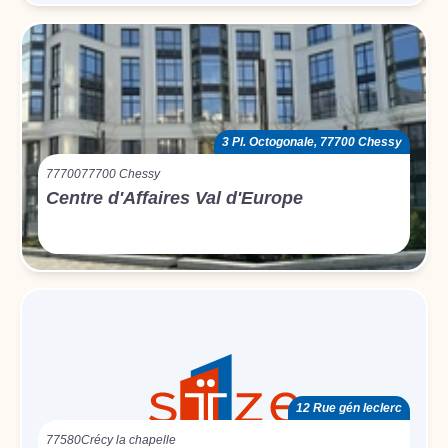
3 Pl. Octogonale, 77700 Chessy
77700
77700 Chessy
Centre d'Affaires Val d'Europe
12 Rue gén leclerc
77580
Crécy la chapelle