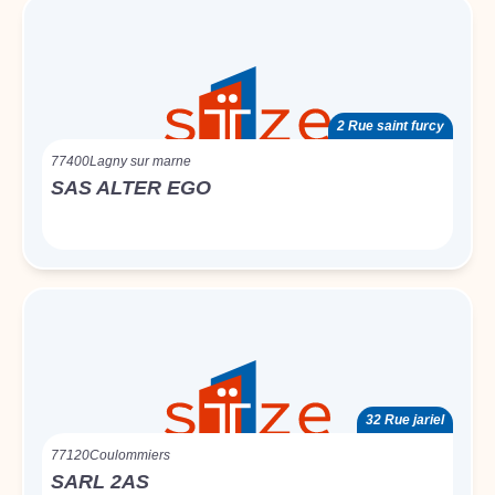
2 Rue saint furcy
77400
Lagny sur marne
SAS ALTER EGO
32 Rue jariel
77120
Coulommiers
SARL 2AS