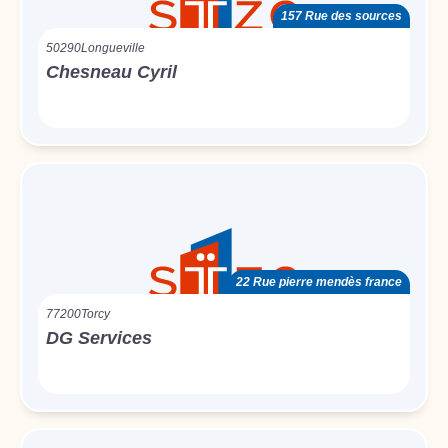
157 Rue des sources
50290
Longueville
Chesneau Cyril
22 Rue pierre mendès france
77200
Torcy
DG Services