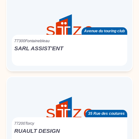
Avenue du touring club
77300
Fontainebleau
SARL ASSIST'ENT
35 Rue des coutures
77200
Torcy
RUAULT DESIGN