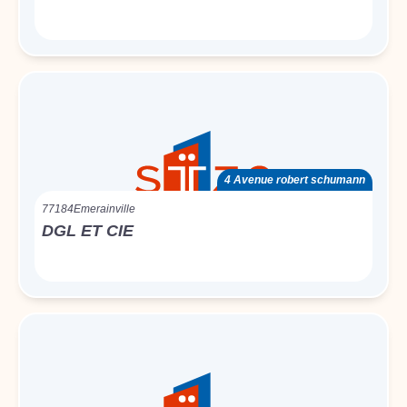
4 Avenue robert schumann
77184
Emerainville
DGL ET CIE