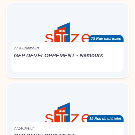
78 Rue paul jozon
77300
Nemours
GFP DEVELOPPEMENT - Nemours
19 Rue du châtelet
77140
Melun