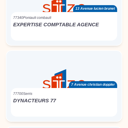
13 Avenue lucien brunet
77340
Pontault combault
EXPERTISE COMPTABLE AGENCE
7 Avenue christian doppler
77700
Serris
DYNACTEURS 77