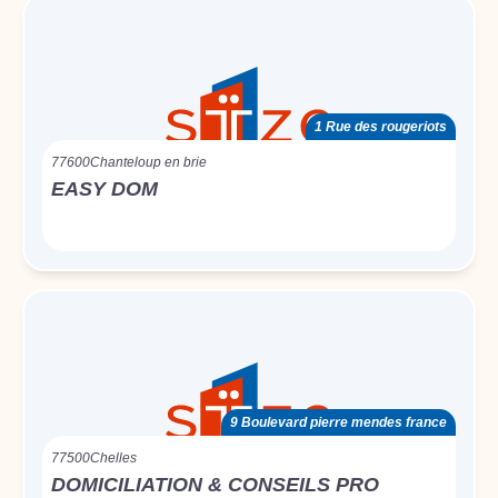
1 Rue des rougeriots
77600
Chanteloup en brie
EASY DOM
9 Boulevard pierre mendes france
77500
Chelles
DOMICILIATION & CONSEILS PRO