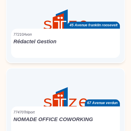
45 Avenue franklin roosevelt
77210
Avon
Rédactel Gestion
67 Avenue verdun
77470
Trilport
NOMADE OFFICE COWORKING