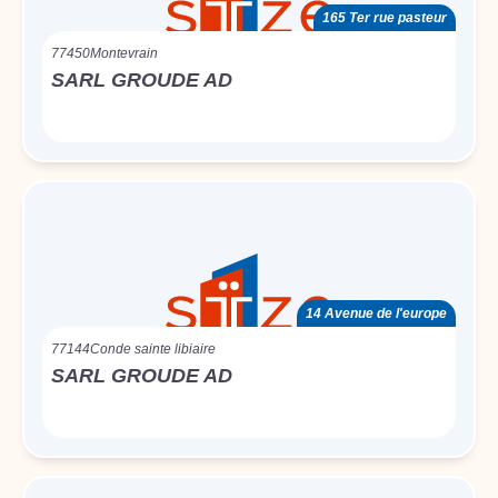
165 Ter rue pasteur
77450
Montevrain
SARL GROUDE AD
14 Avenue de l'europe
77144
Conde sainte libiaire
SARL GROUDE AD