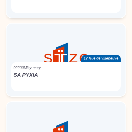
17 Rue de villeneuve
02200
Mitry-mory
SA PYXIA