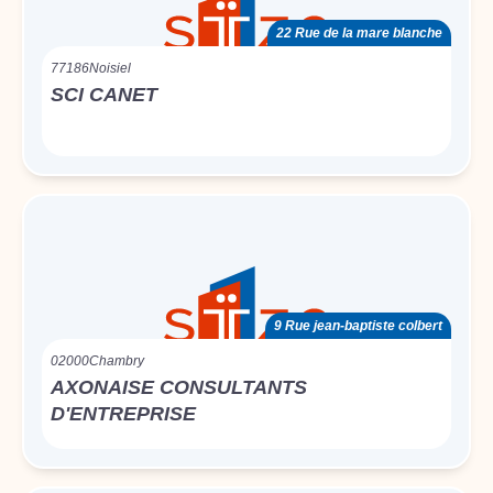
22 Rue de la mare blanche
77186
Noisiel
SCI CANET
9 Rue jean-baptiste colbert
02000
Chambry
AXONAISE CONSULTANTS
D'ENTREPRISE