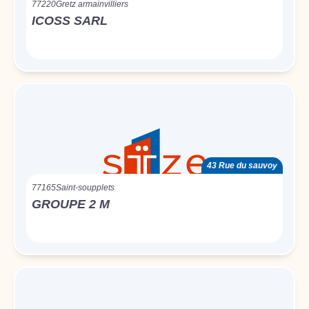
77220
Gretz armainvilliers
ICOSS SARL
43 Rue du sauvoy
77165
Saint-soupplets
GROUPE 2 M