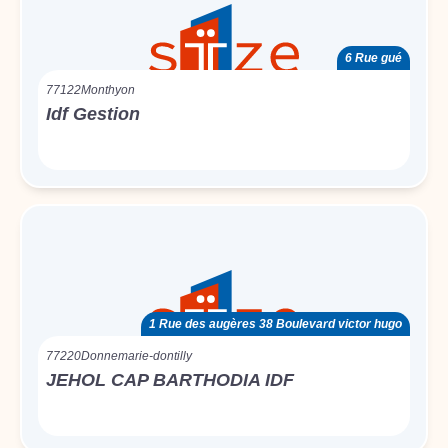
6 Rue gué
77122
Monthyon
Idf Gestion
1 Rue des augères 38 Boulevard victor hugo
77220
Donnemarie-dontilly
JEHOL CAP BARTHODIA IDF