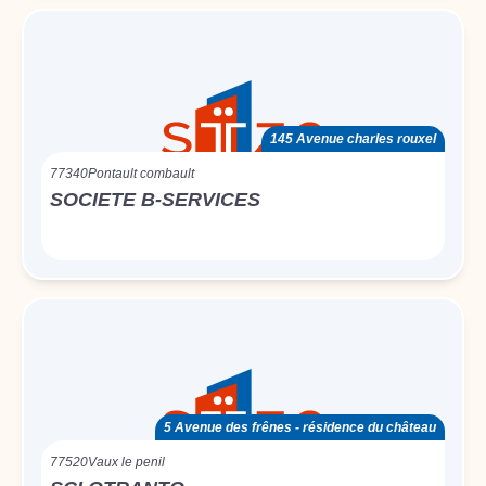
145 Avenue charles rouxel
77340
Pontault combault
SOCIETE B-SERVICES
5 Avenue des frênes - résidence du château
77520
Vaux le penil