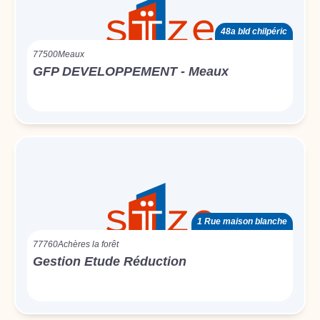
48a bld chilpéric
77500
Meaux
GFP DEVELOPPEMENT - Meaux
1 Rue maison blanche
77760
Achères la forêt
Gestion Etude Réduction