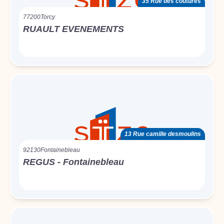
35 Rue des coutures
77200
Torcy
RUAULT EVENEMENTS
13 Rue camille desmoulins
92130
Fontainebleau
REGUS - Fontainebleau