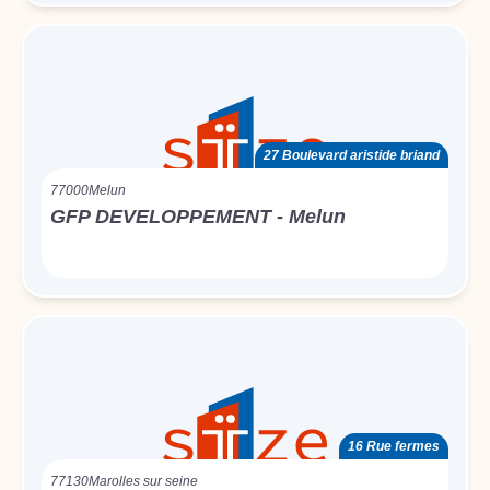
27 Boulevard aristide briand
77000
Melun
GFP DEVELOPPEMENT - Melun
16 Rue fermes
77130
Marolles sur seine