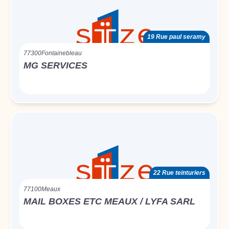
19 Rue paul seramy
77300
Fontainebleau
MG SERVICES
22 Rue teinturiers
77100
Meaux
MAIL BOXES ETC MEAUX / LYFA SARL