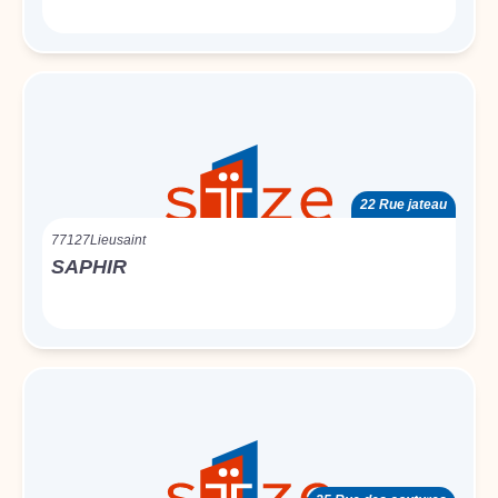
22 Rue jateau
77127
Lieusaint
SAPHIR