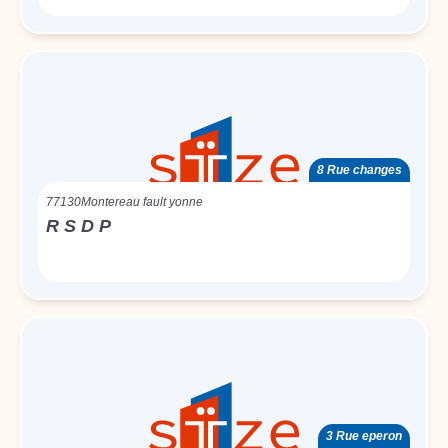
8 Rue changes
77130
Montereau fault yonne
R S D P
3 Rue eperon