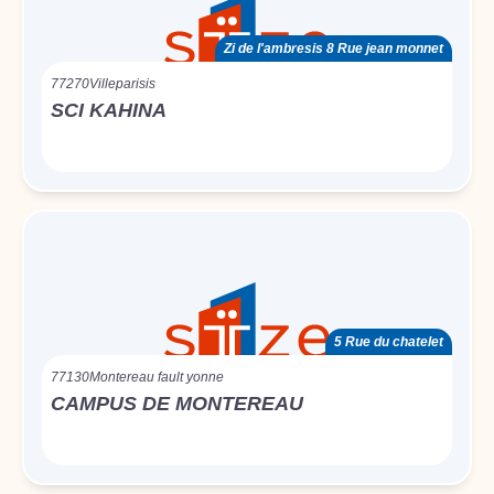
Zi de l'ambresis 8 Rue jean monnet
77270
Villeparisis
SCI KAHINA
5 Rue du chatelet
77130
Montereau fault yonne
CAMPUS DE MONTEREAU