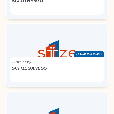
SCI OTRANTO
16 Rue des quilles
77700
Chessy
SCI MEGANESS