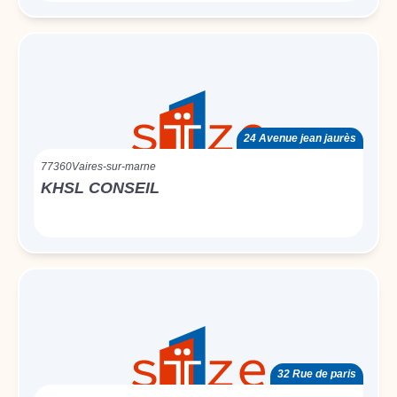
24 Avenue jean jaurès
77360
Vaires-sur-marne
KHSL CONSEIL
32 Rue de paris