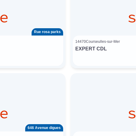
Rue rosa parks
14470
Courseulles-sur-Mer
EXPERT CDL
646 Avenue digues