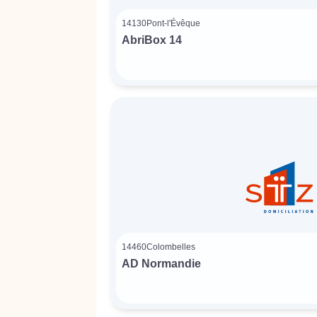
14130
Pont-l'Évêque
AbriBox 14
14460
Colombelles
AD Normandie