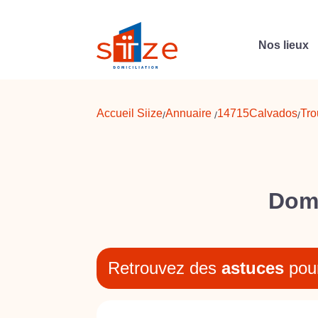
Nos lieux
Accueil Siize
Annuaire
14715
Calvados
Tro
/
/
/
Domi
Retrouvez des
astuces
pou