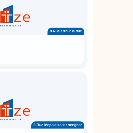
9 Rue arthur le duc
8 Rue léopold sedar senghor