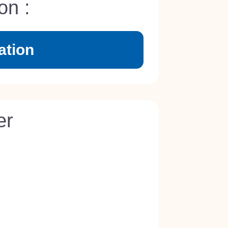
on :
ation
er