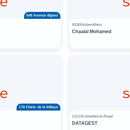
646 Avenue digues
93300
Aubervilliers
Chaalal Mohamed
178 Chem. de la thillaye
14123
Cormelles-le-Royal
DATAGEST