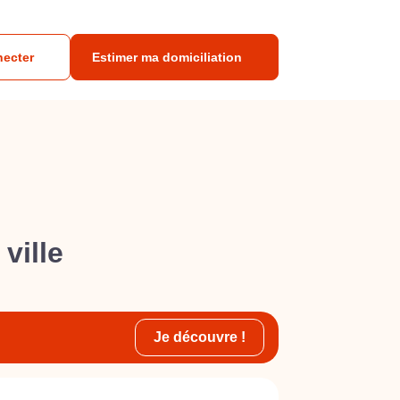
necter
Estimer ma domiciliation
ville
Je découvre !