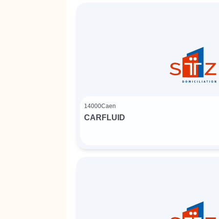
14000
Caen
CARFLUID