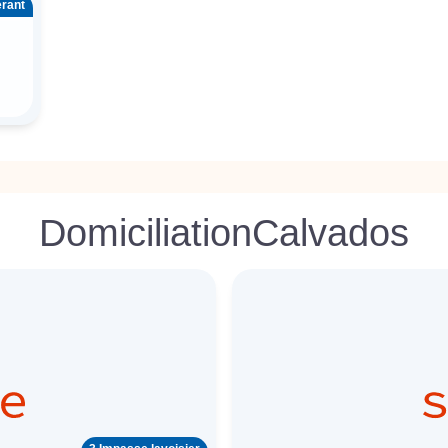
érant
Domiciliation
Calvados