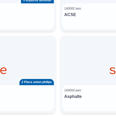
3 Impasse lavoisier
14000
Caen
ACSE
2 Place anton philips
14000
Caen
Asphalte