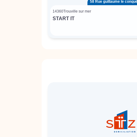
58 Rue guillaume le conqu
14360
Trouville sur mer
START IT