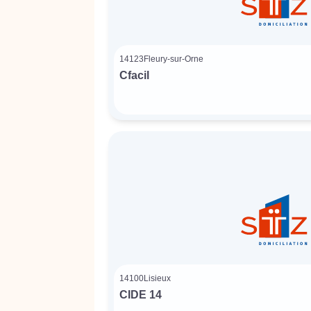
14123
Fleury-sur-Orne
Cfacil
14100
Lisieux
CIDE 14