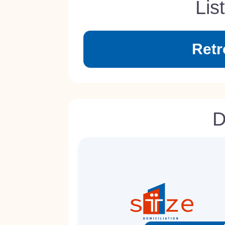
Lis
Retr
D