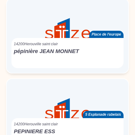
Place de l’europe
14200
Herouville saint clair
pépinière JEAN MONNET
5 Esplanade rabelais
14200
Herouville saint clair
PEPINIERE ESS