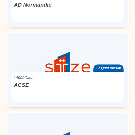
AD Normandie
17 Quai meslin
14000
Caen
ACSE