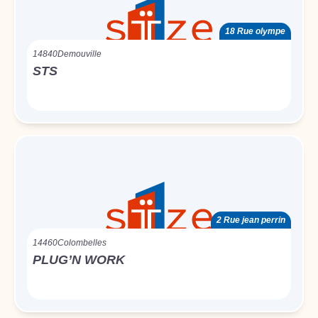
18 Rue olympe
14840
Demouville
STS
2 Rue jean perrin
14460
Colombelles
PLUG’N WORK