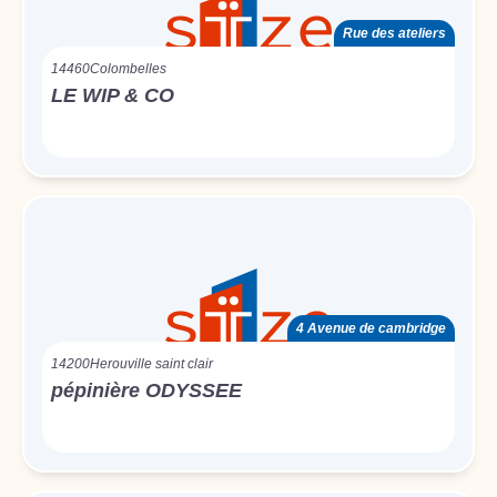
Rue des ateliers
14460
Colombelles
LE WIP & CO
4 Avenue de cambridge
14200
Herouville saint clair
pépinière ODYSSEE