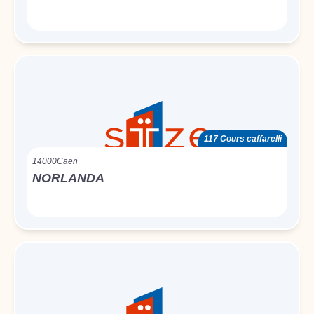
117 Cours caffarelli
14000
Caen
NORLANDA