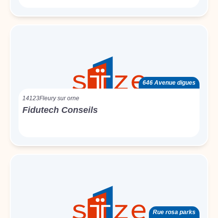
646 Avenue digues
14123
Fleury sur orne
Fidutech Conseils
Rue rosa parks