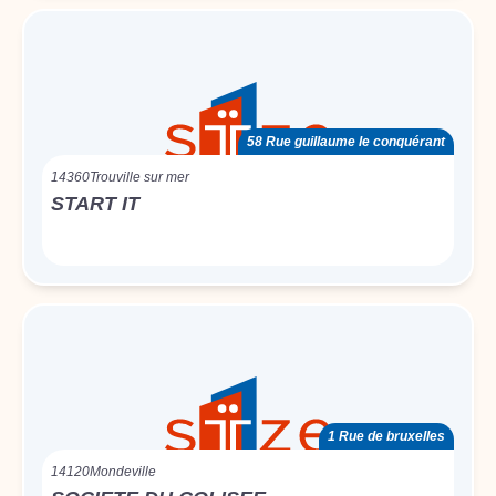
58 Rue guillaume le conquérant
14360
Trouville sur mer
START IT
1 Rue de bruxelles
14120
Mondeville