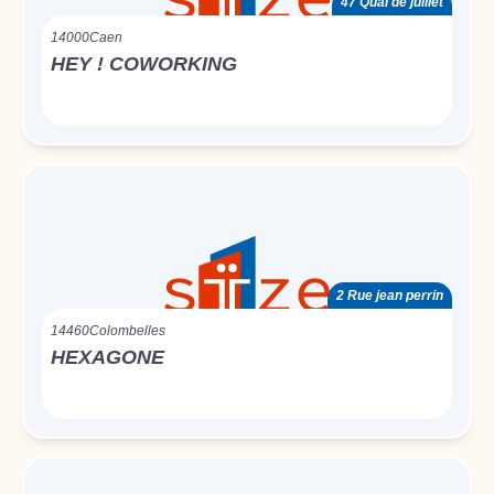
47 Quai de juillet
14000
Caen
HEY ! COWORKING
2 Rue jean perrin
14460
Colombelles
HEXAGONE