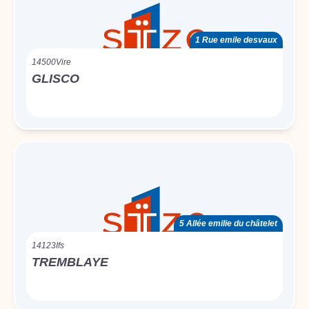
1 Rue emile desvaux
14500
Vire
GLISCO
5 Allée emilie du châtelet
14123
Ifs
TREMBLAYE