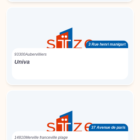
3 Rue henri manigart
93300
Aubervilliers
Univa
37 Avenue de paris
14810
Merville franceville plage