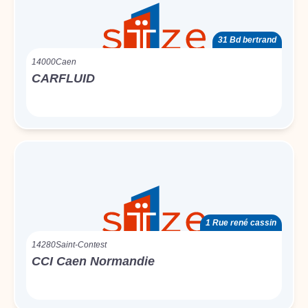
31 Bd bertrand
14000
Caen
CARFLUID
1 Rue rené cassin
14280
Saint-Contest
CCI Caen Normandie