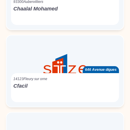
93300
Aubervilliers
Chaalal Mohamed
646 Avenue digues
14123
Fleury sur orne
Cfacil