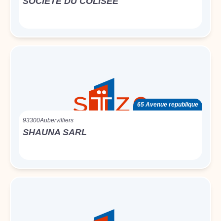
SOCIETE DU COLISEE
65 Avenue republique
93300
Aubervilliers
SHAUNA SARL