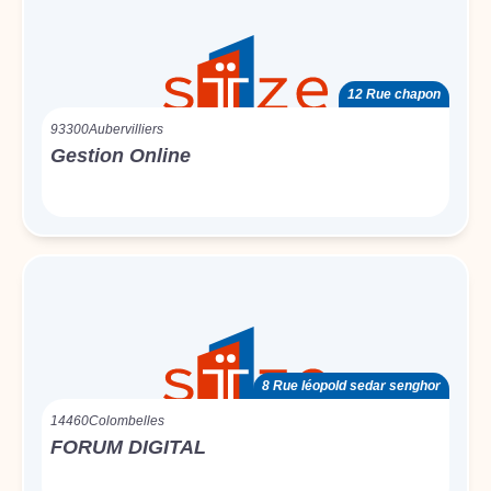
12 Rue chapon
93300
Aubervilliers
Gestion Online
8 Rue léopold sedar senghor
14460
Colombelles
FORUM DIGITAL