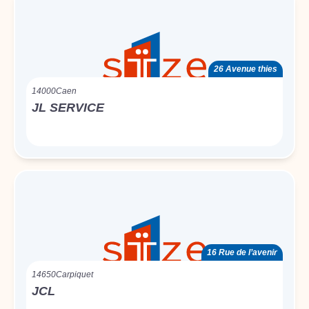
26 Avenue thies
14000
Caen
JL SERVICE
16 Rue de l’avenir
14650
Carpiquet
JCL