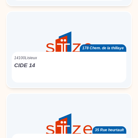
178 Chem. de la thillaye
14100
Lisieux
CIDE 14
35 Rue heurtault