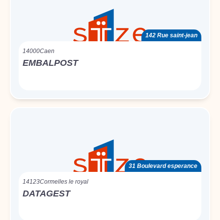
142 Rue saint-jean
14000
Caen
EMBALPOST
31 Boulevard esperance
14123
Cormelles le royal
DATAGEST