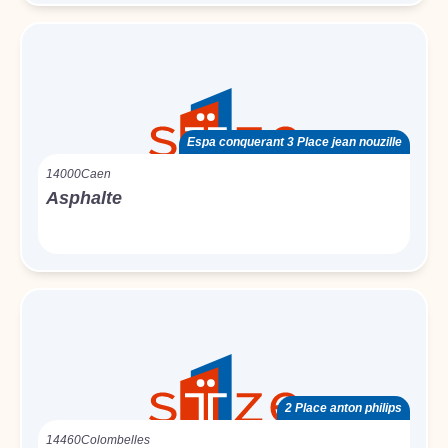
Espa conquerant 3 Place jean nouzille
14000
Caen
Asphalte
2 Place anton philips
14460
Colombelles