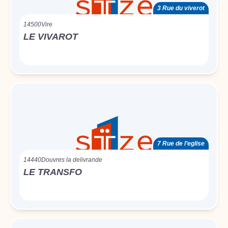
3 Rue du viverot
14500
Vire
LE VIVAROT
7 Rue de l’eglise
14440
Douvres la delivrande
LE TRANSFO