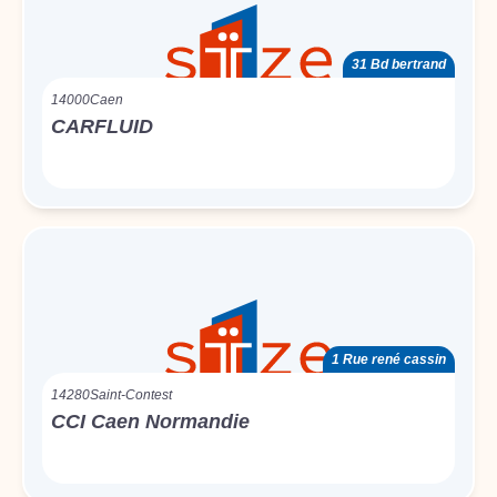
31 Bd bertrand
14000
Caen
CARFLUID
1 Rue rené cassin
14280
Saint-Contest
CCI Caen Normandie