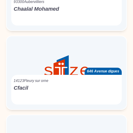
93300
Aubervilliers
Chaalal Mohamed
646 Avenue digues
14123
Fleury sur orne
Cfacil