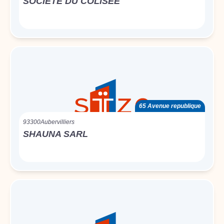
SOCIETE DU COLISEE
65 Avenue republique
93300
Aubervilliers
SHAUNA SARL