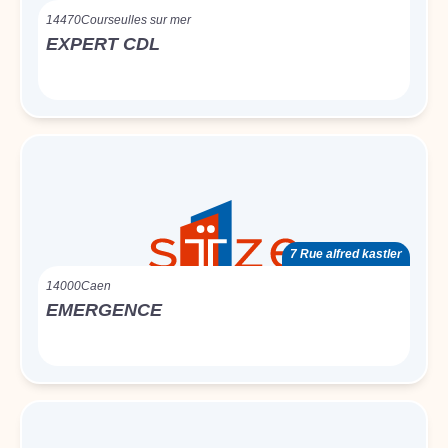
14470
Courseulles sur mer
EXPERT CDL
7 Rue alfred kastler
14000
Caen
EMERGENCE