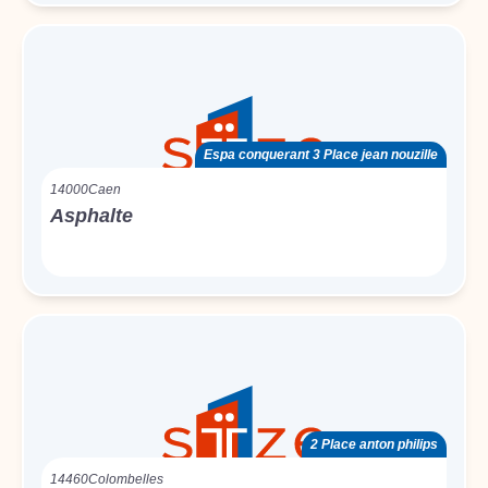
Espa conquerant 3 Place jean nouzille
14000
Caen
Asphalte
2 Place anton philips
14460
Colombelles