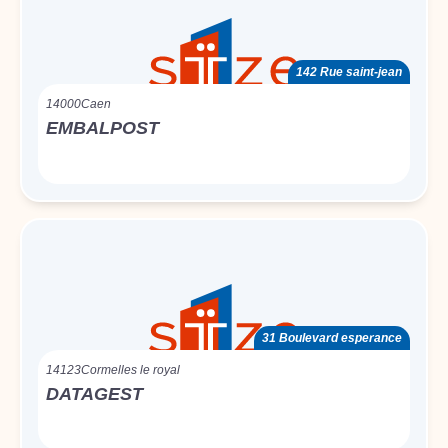
142 Rue saint-jean
14000
Caen
EMBALPOST
31 Boulevard esperance
14123
Cormelles le royal
DATAGEST