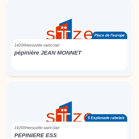
Place de l’europe
14200
Herouville saint clair
pépinière JEAN MONNET
5 Esplanade rabelais
14200
Herouville saint clair
PEPINIERE ESS