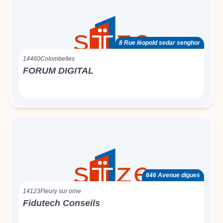
8 Rue léopold sedar senghor
14460
Colombelles
FORUM DIGITAL
646 Avenue digues
14123
Fleury sur orne
Fidutech Conseils