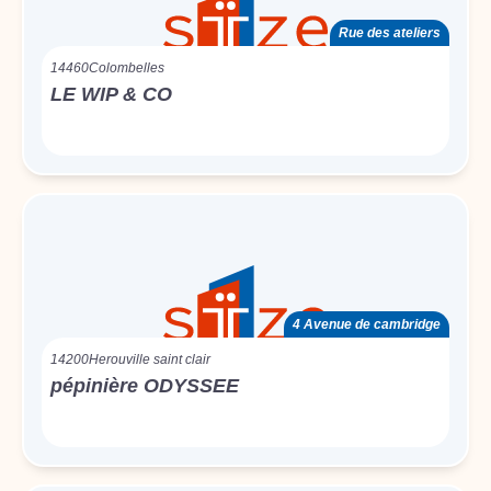
Rue des ateliers
14460
Colombelles
LE WIP & CO
4 Avenue de cambridge
14200
Herouville saint clair
pépinière ODYSSEE