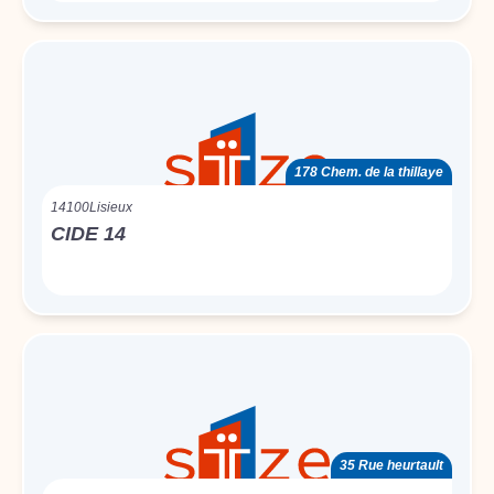
178 Chem. de la thillaye
14100
Lisieux
CIDE 14
35 Rue heurtault