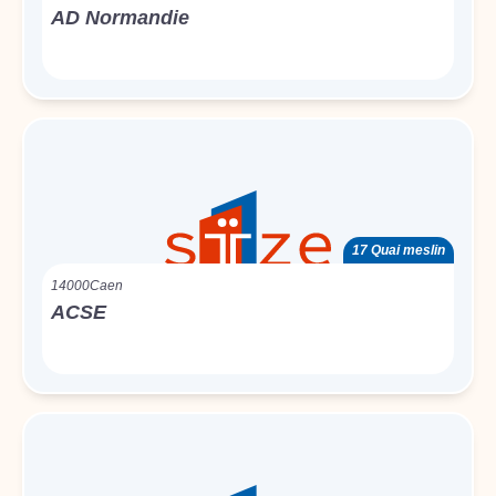
AD Normandie
17 Quai meslin
14000
Caen
ACSE