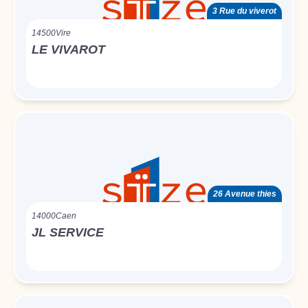
3 Rue du viverot
14500
Vire
LE VIVAROT
26 Avenue thies
14000
Caen
JL SERVICE