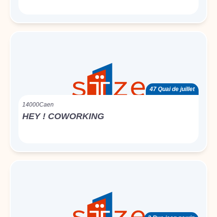
47 Quai de juillet
14000
Caen
HEY ! COWORKING