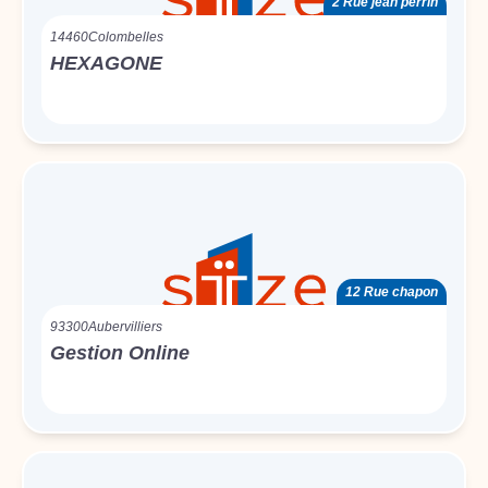
2 Rue jean perrin
14460
Colombelles
HEXAGONE
12 Rue chapon
93300
Aubervilliers
Gestion Online