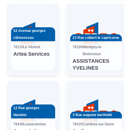
52 Avenue georges
clémenceau
23 Rue colbert le capricorne
78110
Le Vésinet
78180
Montigny-le-
Artea Services
Bretonneux
ASSISTANCES
YVELINES
12 Rue georges
blandon
3 Rue auguste bartholdi
78430
Louveciennes
78420
Carrières-sur-Seine