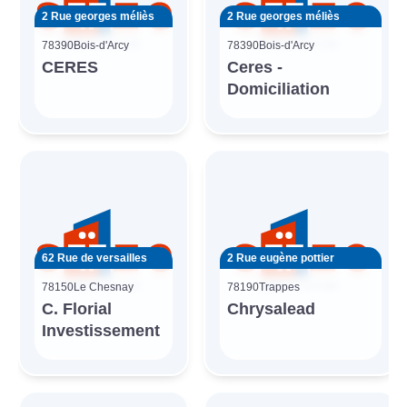
2 Rue georges méliès
2 Rue georges méliès
78390
Bois-d'Arcy
78390
Bois-d'Arcy
CERES
Ceres -
Domiciliation
62 Rue de versailles
2 Rue eugène pottier
78150
Le Chesnay
78190
Trappes
C. Florial
Chrysalead
Investissement