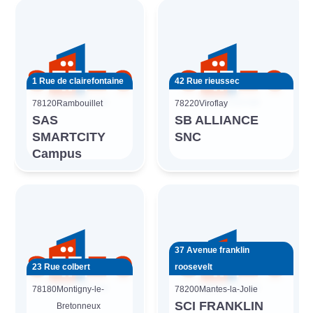
1 Rue de clairefontaine
42 Rue rieussec
78120
Rambouillet
78220
Viroflay
SAS
SB ALLIANCE
SMARTCITY
SNC
Campus
37 Avenue franklin
23 Rue colbert
roosevelt
78180
Montigny-le-
78200
Mantes-la-Jolie
SCI FRANKLIN
Bretonneux