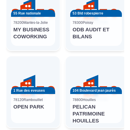
55 Rue nationale
53 Bld robespierre
78200
Mantes-la-Jolie
78300
Poissy
MY BUSINESS
ODB AUDIT ET
COWORKING
BILANS
1 Rue des eveuses
104 Boulevard jean jaurès
78120
Rambouillet
78800
Houilles
OPEN PARK
PELICAN
PATRIMOINE
HOUILLES