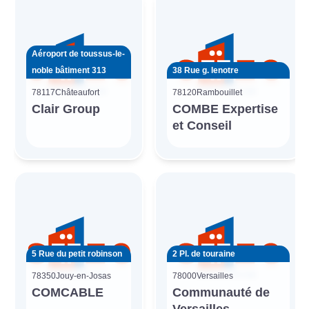
Aéroport de toussus-le-
noble bâtiment 313
38 Rue g. lenotre
78117
Châteaufort
78120
Rambouillet
Clair Group
COMBE Expertise
et Conseil
5 Rue du petit robinson
2 Pl. de touraine
78350
Jouy-en-Josas
78000
Versailles
COMCABLE
Communauté de