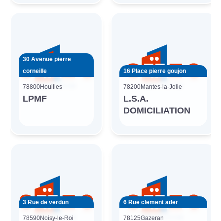
30 Avenue pierre
corneille
16 Place pierre goujon
78800
Houilles
78200
Mantes-la-Jolie
LPMF
L.S.A.
DOMICILIATION
3 Rue de verdun
6 Rue clement ader
78590
Noisy-le-Roi
78125
Gazeran