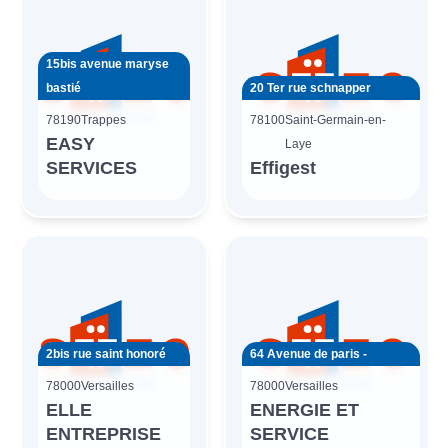
15bis avenue maryse
bastié
20 Ter rue schnapper
78190
Trappes
78100
Saint-Germain-en-
EASY
Laye
SERVICES
Effigest
2bis rue saint honoré
64 Avenue de paris -
78000
Versailles
78000
Versailles
ELLE
ENERGIE ET
ENTREPRISE
SERVICE