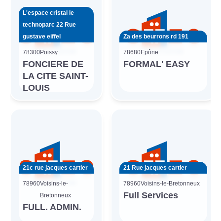
L'espace cristal le
technoparc 22 Rue
gustave eiffel
Za des beurrons rd 191
78300
Poissy
78680
Epône
FONCIERE DE
FORMAL' EASY
LA CITE SAINT-
LOUIS
21c rue jacques cartier
21 Rue jacques cartier
78960
Voisins-le-
78960
Voisins-le-Bretonneux
Full Services
Bretonneux
FULL. ADMIN.