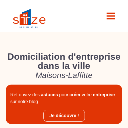
Domiciliation d'entreprise
dans la ville
Maisons-Laffitte
Retrouvez des
astuces
pour
créer
votre
entreprise
sur notre blog
Je découvre !