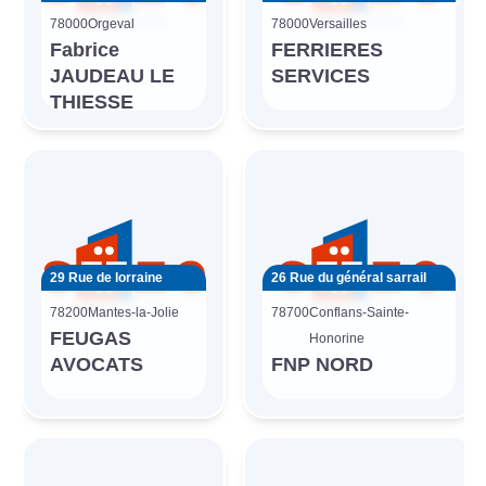
78000
Orgeval
78000
Versailles
Fabrice
FERRIERES
JAUDEAU LE
SERVICES
THIESSE
29 Rue de lorraine
26 Rue du général sarrail
78200
Mantes-la-Jolie
78700
Conflans-Sainte-
FEUGAS
Honorine
AVOCATS
FNP NORD