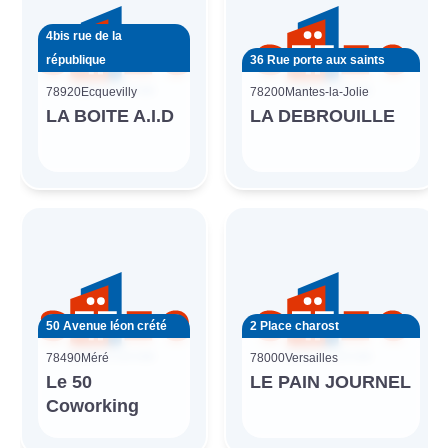
4bis rue de la
république
36 Rue porte aux saints
78920
Ecquevilly
78200
Mantes-la-Jolie
LA BOITE A.I.D
LA DEBROUILLE
50 Avenue léon crété
2 Place charost
78490
Méré
78000
Versailles
Le 50
LE PAIN JOURNEL
Coworking