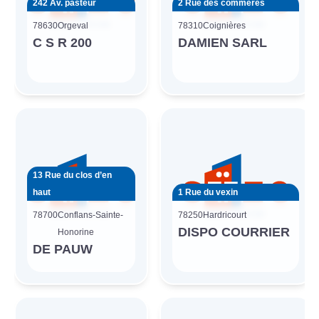
242 Av. pasteur
2 Rue des commères
78630
Orgeval
78310
Coignières
C S R 200
DAMIEN SARL
13 Rue du clos d’en
haut
1 Rue du vexin
78700
Conflans-Sainte-
78250
Hardricourt
DISPO COURRIER
Honorine
DE PAUW