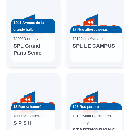
1401 Avenue de la
grande halle
17 Rue albert thomas
78200
Buchelay
78130
Les Mureaux
SPL Grand
SPL LE CAMPUS
Paris Seine
13 Rue st honoré
103 Rue pereire
78000
Versailles
78100
Saint-Germain-en-
S P S II
Laye