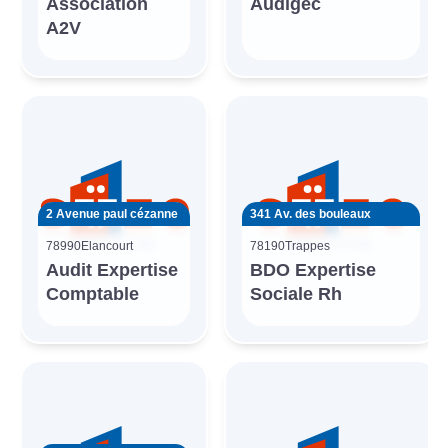
Association
Audigec
A2V
2 Avenue paul cézanne
341 Av. des bouleaux
78990
Elancourt
78190
Trappes
Audit Expertise
BDO Expertise
Comptable
Sociale Rh