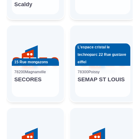
Scaldy
L'espace cristal le
technoparc 22 Rue gustave
15 Rue mongazons
eiffel
78200
Magnanville
78300
Poissy
SECORES
SEMAP ST LOUIS