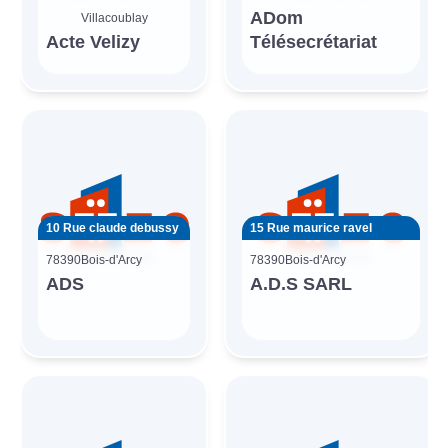
ADom
Villacoublay
Acte Velizy
Télésecrétariat
10 Rue claude debussy
15 Rue maurice ravel
78390
Bois-d'Arcy
78390
Bois-d'Arcy
ADS
A.D.S SARL