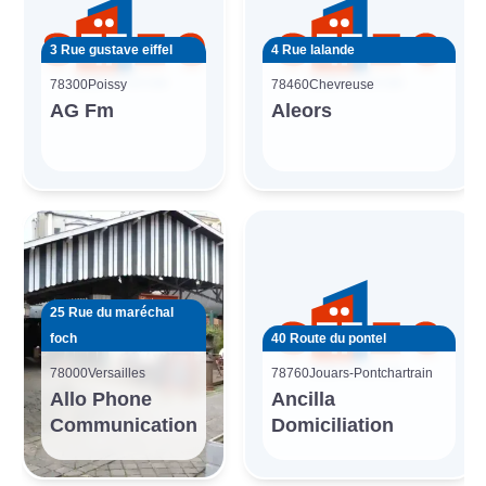
3 Rue gustave eiffel
4 Rue lalande
78300
Poissy
78460
Chevreuse
AG Fm
Aleors
25 Rue du maréchal
foch
40 Route du pontel
78000
Versailles
78760
Jouars-Pontchartrain
Allo Phone
Ancilla
Communication
Domiciliation