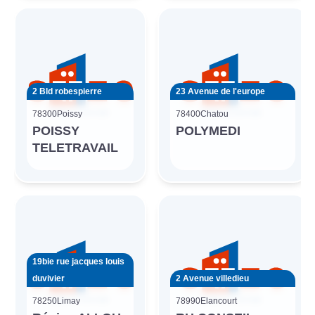
2 Bld robespierre
23 Avenue de l'europe
78300
Poissy
78400
Chatou
POISSY
POLYMEDI
TELETRAVAIL
19bie rue jacques louis
duvivier
2 Avenue villedieu
78250
Limay
78990
Elancourt