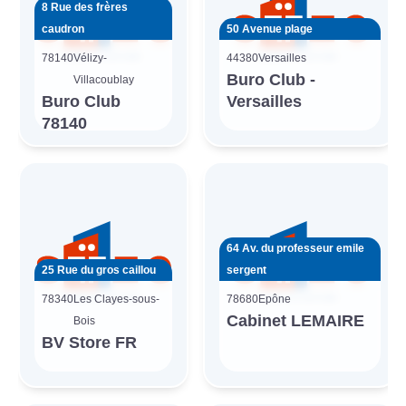
8 Rue des frères
caudron
50 Avenue plage
78140
Vélizy-
44380
Versailles
Buro Club -
Villacoublay
Buro Club
Versailles
78140
64 Av. du professeur emile
25 Rue du gros caillou
sergent
78340
Les Clayes-sous-
78680
Epône
Cabinet LEMAIRE
Bois
BV Store FR