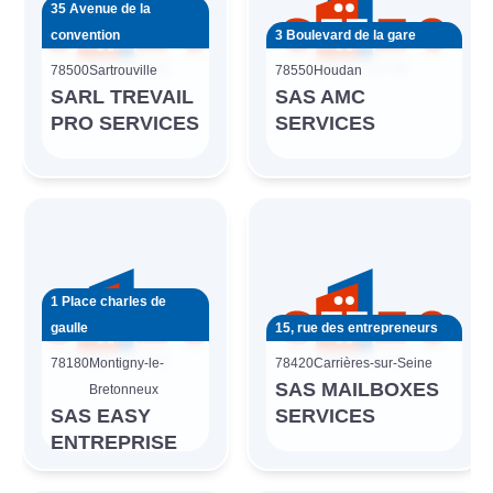
35 Avenue de la
convention
3 Boulevard de la gare
78500
Sartrouville
78550
Houdan
SARL TREVAIL
SAS AMC
PRO SERVICES
SERVICES
1 Place charles de
gaulle
15, rue des entrepreneurs
78180
Montigny-le-
78420
Carrières-sur-Seine
SAS MAILBOXES
Bretonneux
SAS EASY
SERVICES
ENTREPRISE