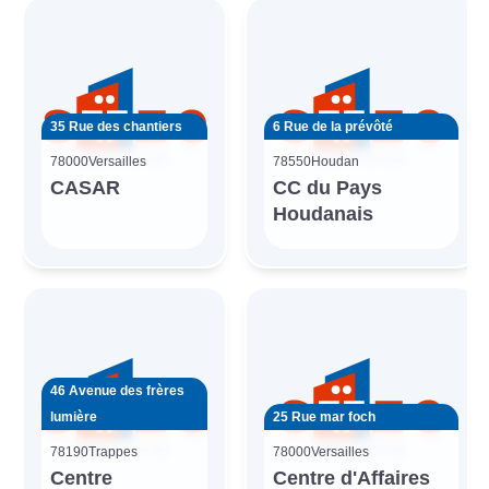
35 Rue des chantiers
6 Rue de la prévôté
78000
Versailles
78550
Houdan
CASAR
CC du Pays
Houdanais
46 Avenue des frères
lumière
25 Rue mar foch
78190
Trappes
78000
Versailles
Centre
Centre d'Affaires