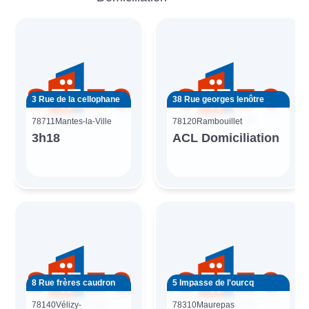
3 Rue de la cellophane
38 Rue georges lenôtre
78711
Mantes-la-Ville
78120
Rambouillet
3h18
ACL Domiciliation
8 Rue frères caudron
5 Impasse de l'ourcq
78140
Vélizy-
78310
Maurepas