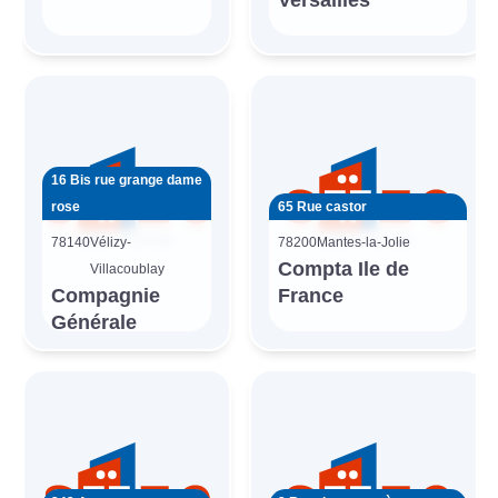
Versailles
16 Bis rue grange dame
rose
65 Rue castor
78140
Vélizy-
78200
Mantes-la-Jolie
Compta Ile de
Villacoublay
Compagnie
France
Générale