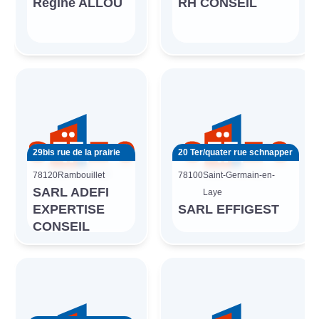
Régine ALLOU
RH CONSEIL
29bis rue de la prairie
20 Ter/quater rue schnapper
78120
Rambouillet
78100
Saint-Germain-en-
SARL ADEFI
Laye
EXPERTISE
SARL EFFIGEST
CONSEIL