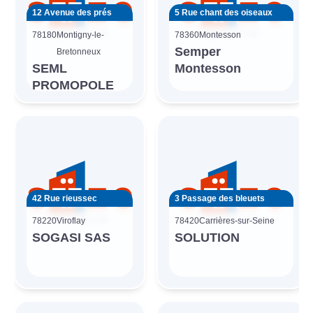
12 Avenue des prés
5 Rue chant des oiseaux
78180
Montigny-le-
78360
Montesson
Semper
Bretonneux
SEML
Montesson
PROMOPOLE
42 Rue rieussec
3 Passage des bleuets
78220
Viroflay
78420
Carrières-sur-Seine
SOGASI SAS
SOLUTION