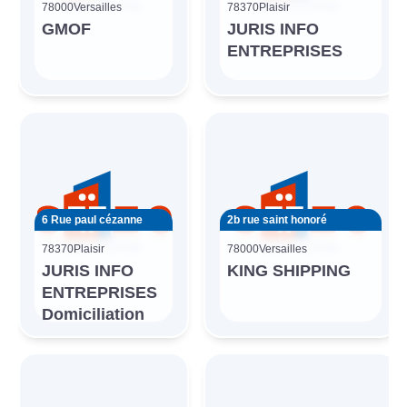
78000
Versailles
78370
Plaisir
GMOF
JURIS INFO
ENTREPRISES
6 Rue paul cézanne
2b rue saint honoré
78370
Plaisir
78000
Versailles
JURIS INFO
KING SHIPPING
ENTREPRISES
Domiciliation