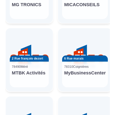
MG TRONICS
MICACONSEILS
2 Rue françois dezort
6 Rue marais
78490
Méré
78310
Coignières
MTBK Activités
MyBusinessCenter