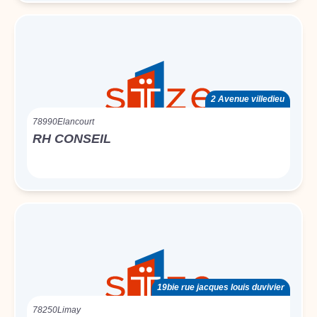
2 Avenue villedieu
78990
Elancourt
RH CONSEIL
19bie rue jacques louis duvivier
78250
Limay