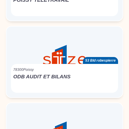
POISSY TELETRAVAIL
53 Bld robespierre
78300
Poissy
ODB AUDIT ET BILANS