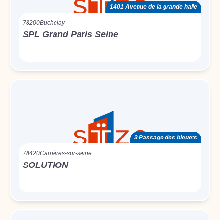
1401 Avenue de la grande halle
78200
Buchelay
SPL Grand Paris Seine
3 Passage des bleuets
78420
Carrières-sur-seine
SOLUTION