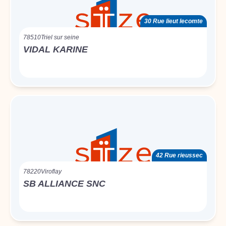
30 Rue lieut lecomte
78510
Triel sur seine
VIDAL KARINE
42 Rue rieussec
78220
Viroflay
SB ALLIANCE SNC