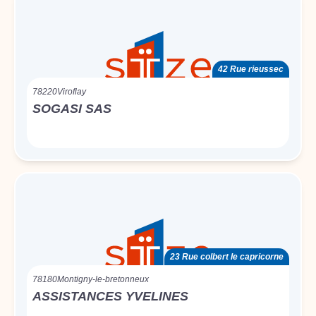
42 Rue rieussec
78220
Viroflay
SOGASI SAS
23 Rue colbert le capricorne
78180
Montigny-le-bretonneux
ASSISTANCES YVELINES