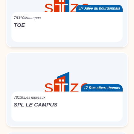
5/7 Allée du bourdonnais
78310
Maurepas
TOE
17 Rue albert thomas
78130
Les mureaux
SPL LE CAMPUS