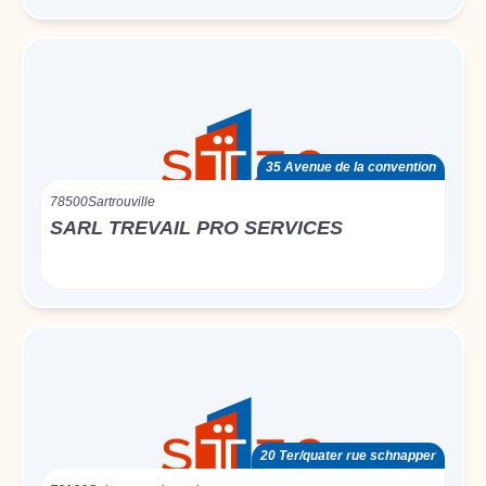
35 Avenue de la convention
78500
Sartrouville
SARL TREVAIL PRO SERVICES
20 Ter/quater rue schnapper