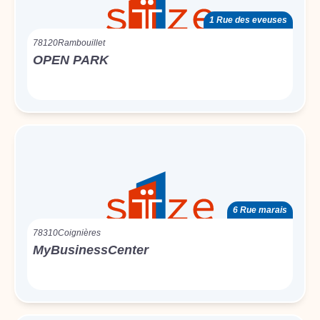
1 Rue des eveuses
78120
Rambouillet
OPEN PARK
6 Rue marais
78310
Coignières
MyBusinessCenter