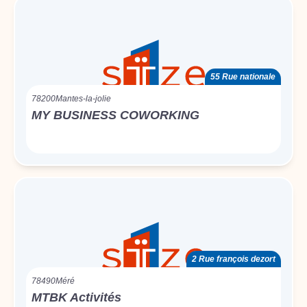
55 Rue nationale
78200
Mantes-la-jolie
MY BUSINESS COWORKING
2 Rue françois dezort
78490
Méré
MTBK Activités