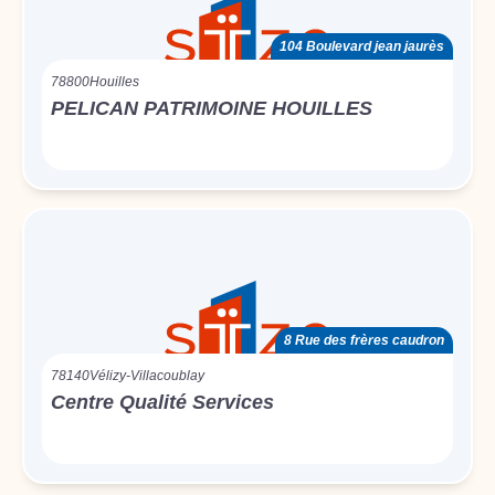
104 Boulevard jean jaurès
78800
Houilles
PELICAN PATRIMOINE HOUILLES
8 Rue des frères caudron
78140
Vélizy-Villacoublay
Centre Qualité Services