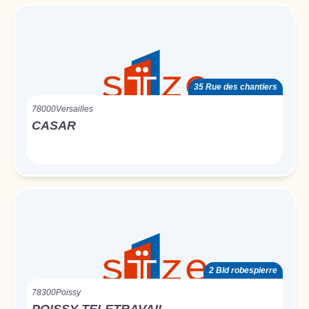
35 Rue des chantiers
78000
Versailles
CASAR
2 Bld robespierre
78300
Poissy