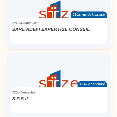
29bis rue de la prairie
78120
Rambouillet
SARL ADEFI EXPERTISE CONSEIL
13 Rue st honoré
78000
Versailles
S P S II