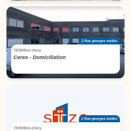
2 Rue georges méliès
78390
Bois d'arcy
Ceres - Domiciliation
2 Rue georges méliès
78390
Bois-d'Arcy