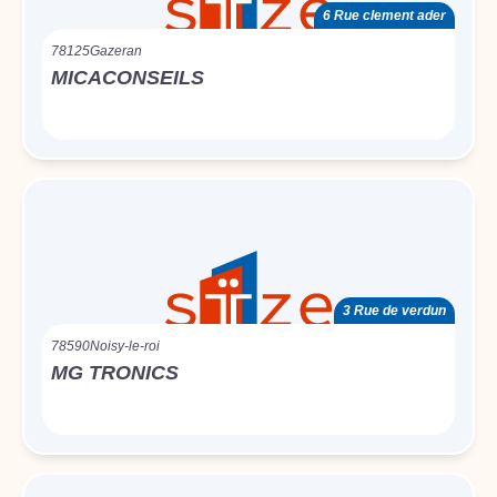
6 Rue clement ader
78125
Gazeran
MICACONSEILS
3 Rue de verdun
78590
Noisy-le-roi
MG TRONICS