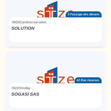
3 Passage des bleuets
78420
Carrières-sur-seine
SOLUTION
42 Rue rieussec
78220
Viroflay
SOGASI SAS