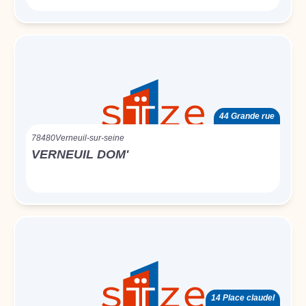
44 Grande rue
78480
Verneuil-sur-seine
VERNEUIL DOM'
14 Place claudel