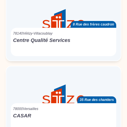
8 Rue des frères caudron
78140
Vélizy-Villacoublay
Centre Qualité Services
35 Rue des chantiers
78000
Versailles
CASAR