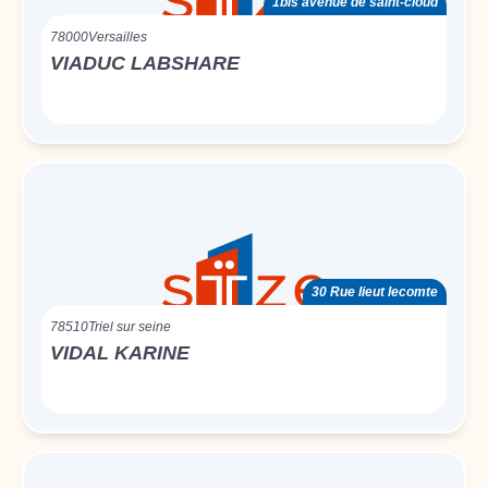
1bis avenue de saint-cloud
78000
Versailles
VIADUC LABSHARE
30 Rue lieut lecomte
78510
Triel sur seine
VIDAL KARINE