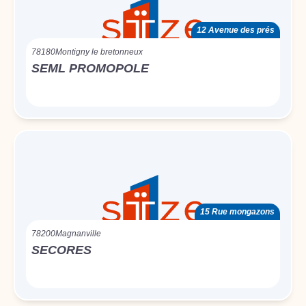
12 Avenue des prés
78180
Montigny le bretonneux
SEML PROMOPOLE
15 Rue mongazons
78200
Magnanville
SECORES