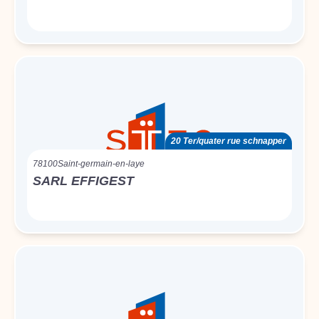
20 Ter/quater rue schnapper
78100
Saint-germain-en-laye
SARL EFFIGEST