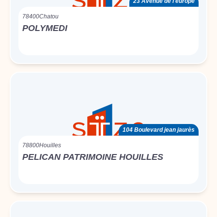
23 Avenue de l'europe
78400
Chatou
POLYMEDI
104 Boulevard jean jaurès
78800
Houilles
PELICAN PATRIMOINE HOUILLES