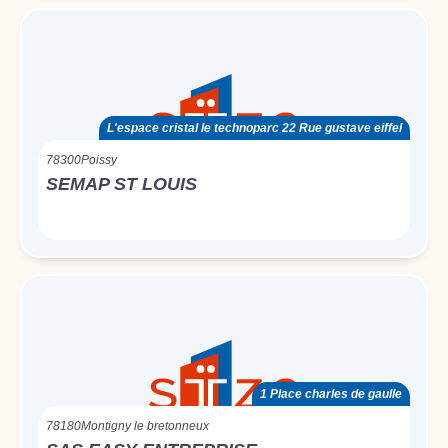
L'espace cristal le technoparc 22 Rue gustave eiffel
78300
Poissy
SEMAP ST LOUIS
1 Place charles de gaulle
78180
Montigny le bretonneux