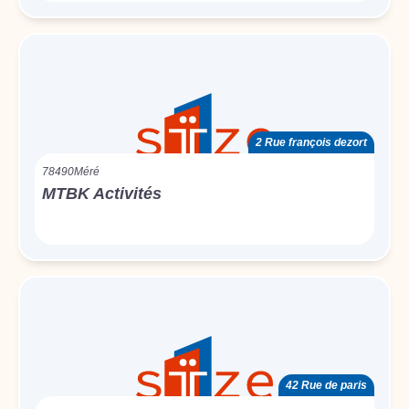
2 Rue françois dezort
78490
Méré
MTBK Activités
42 Rue de paris