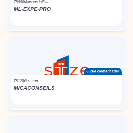
78600
Maisons-laffitte
ML-EXPE-PRO
6 Rue clement ader
78125
Gazeran
MICACONSEILS