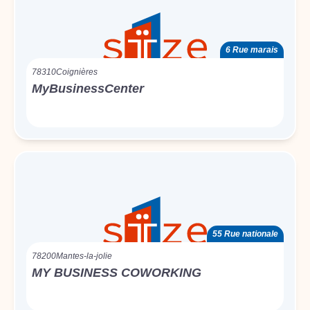
6 Rue marais
78310
Coignières
MyBusinessCenter
55 Rue nationale
78200
Mantes-la-jolie
MY BUSINESS COWORKING