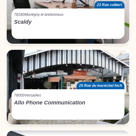
23 Rue colbert
78180
Montigny le bretonneux
Scaldy
25 Rue du maréchal foch
78000
Versailles
Allo Phone Communication