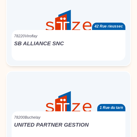
42 Rue rieussec
78220
Viroflay
SB ALLIANCE SNC
1 Rue du tarn
78200
Buchelay
UNITED PARTNER GESTION