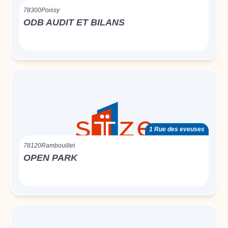
78300
Poissy
ODB AUDIT ET BILANS
1 Rue des eveuses
78120
Rambouillet
OPEN PARK