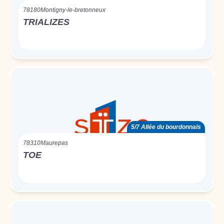
78180
Montigny-le-bretonneux
TRIALIZES
5/7 Allée du bourdonnais
78310
Maurepas
TOE