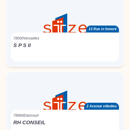
13 Rue st honoré
78000
Versailles
S P S II
2 Avenue villedieu
78990
Elancourt
RH CONSEIL