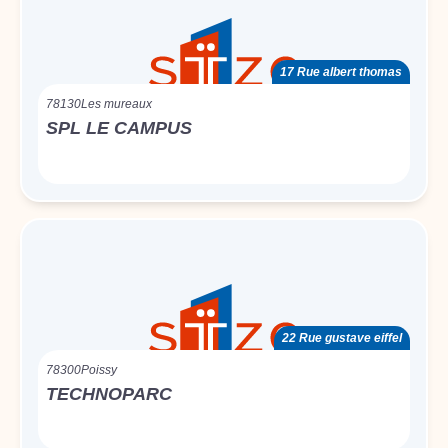
17 Rue albert thomas
78130
Les mureaux
SPL LE CAMPUS
22 Rue gustave eiffel
78300
Poissy
TECHNOPARC