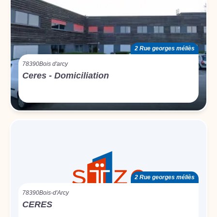
2 Rue georges méliès
78390
Bois d'arcy
Ceres - Domiciliation
2 Rue georges méliès
78390
Bois-d'Arcy
CERES