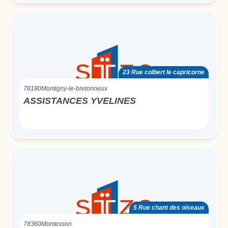
23 Rue colbert le capricorne
78180
Montigny-le-bretonneux
ASSISTANCES YVELINES
5 Rue chant des oiseaux
78360
Montesson