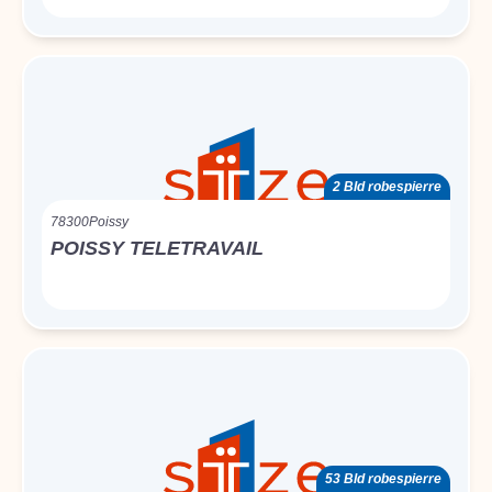
2 Bld robespierre
78300
Poissy
POISSY TELETRAVAIL
53 Bld robespierre