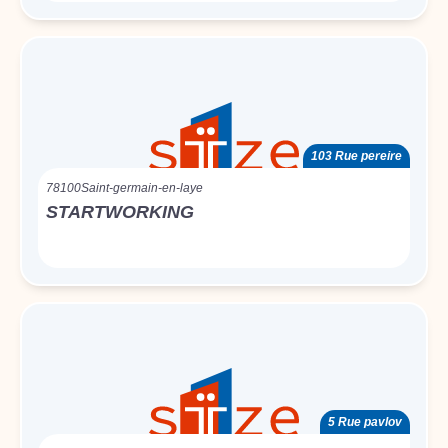
103 Rue pereire
78100
Saint-germain-en-laye
STARTWORKING
5 Rue pavlov