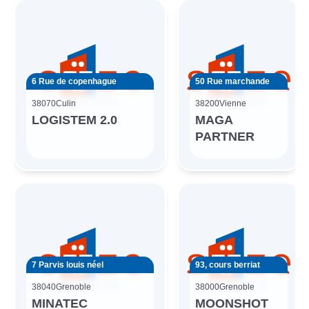
6 Rue de copenhague
50 Rue marchande
38070
Culin
38200
Vienne
LOGISTEM 2.0
MAGA
PARTNER
7 Parvis louis néel
93, cours berriat
38040
Grenoble
38000
Grenoble
MINATEC
MOONSHOT