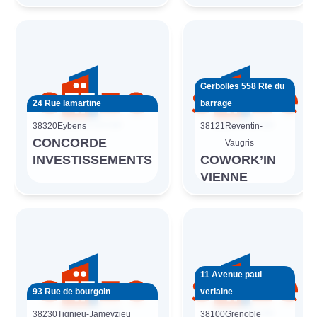
Gerbolles 558 Rte du
24 Rue lamartine
barrage
38320
Eybens
38121
Reventin-
CONCORDE
Vaugris
INVESTISSEMENTS
COWORK’IN
VIENNE
11 Avenue paul
93 Rue de bourgoin
verlaine
38230
Tignieu-Jameyzieu
38100
Grenoble