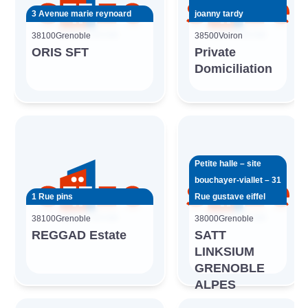
3 Avenue marie reynoard
joanny tardy
38100
Grenoble
38500
Voiron
ORIS SFT
Private
Domiciliation
Petite halle – site
bouchayer-viallet – 31
1 Rue pins
Rue gustave eiffel
38100
Grenoble
38000
Grenoble
REGGAD Estate
SATT
LINKSIUM
GRENOBLE
ALPES