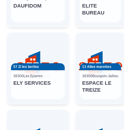
DAUFIDOM
ELITE
BUREAU
57 Zi les berlioz
13 Allee marettes
38300
Les Eparres
38300
Bourgoin-Jallieu
ELY SERVICES
ESPACE LE
TREIZE