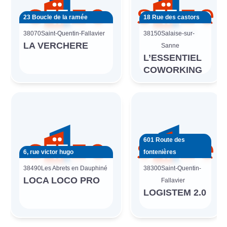
23 Boucle de la ramée
18 Rue des castors
38070
Saint-Quentin-Fallavier
38150
Salaise-sur-
LA VERCHERE
Sanne
L’ESSENTIEL
COWORKING
601 Route des
6, rue victor hugo
fontenières
38490
Les Abrets en Dauphiné
38300
Saint-Quentin-
LOCA LOCO PRO
Fallavier
LOGISTEM 2.0