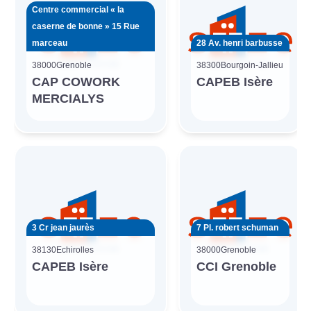
Centre commercial « la
caserne de bonne » 15 Rue
marceau
28 Av. henri barbusse
38000
Grenoble
38300
Bourgoin-Jallieu
CAP COWORK
CAPEB Isère
MERCIALYS
3 Cr jean jaurès
7 Pl. robert schuman
38130
Echirolles
38000
Grenoble
CAPEB Isère
CCI Grenoble