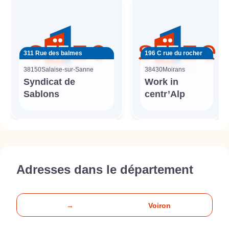
311 Rue des balmes
196 C rue du rocher
38150
Salaise-sur-Sanne
38430
Moirans
Syndicat de
Work in
Sablons
centr’Alp
Adresses dans le département
→
Voiron