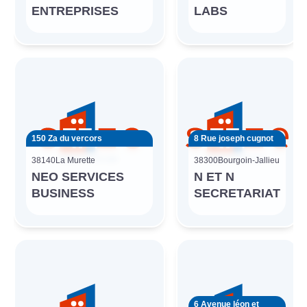
ENTREPRISES
LABS
150 Za du vercors
8 Rue joseph cugnot
38140
La Murette
38300
Bourgoin-Jallieu
NEO SERVICES
N ET N
BUSINESS
SECRETARIAT
6 Avenue léon et