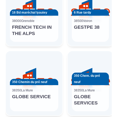
16 Bd maréchal lyautey
6 Rue tardy
38000
Grenoble
38500
Voiron
FRENCH TECH IN
GESTPE 38
THE ALPS
350 Chem. du pré
350 Chemin du pré neuf
neuf
38350
La Mure
38350
La Mure
GLOBE SERVICE
GLOBE
SERVICES