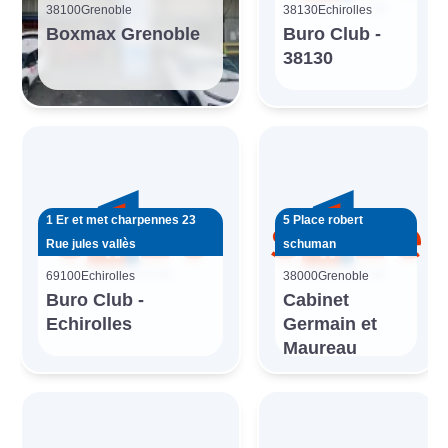
38100
Grenoble
38130
Echirolles
Boxmax Grenoble
Buro Club -
38130
1 Er et met charpennes 23
5 Place robert
Rue jules vallès
schuman
69100
Echirolles
38000
Grenoble
Buro Club -
Cabinet
Echirolles
Germain et
Maureau