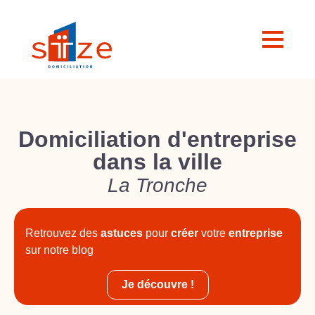
Domiciliation d'entreprise
dans la ville
La Tronche
Retrouvez des
astuces
pour
créer
votre
entreprise
sur notre blog
Je découvre !