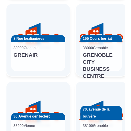
8 Rue lesdiguieres
155 Cours berriat
38000
Grenoble
38000
Grenoble
GRENAIR
GRENOBLE
CITY
BUSINESS
CENTRE
70, avenue de la
30 Avenue gen leclerc
bruyère
38200
Vienne
38100
Grenoble