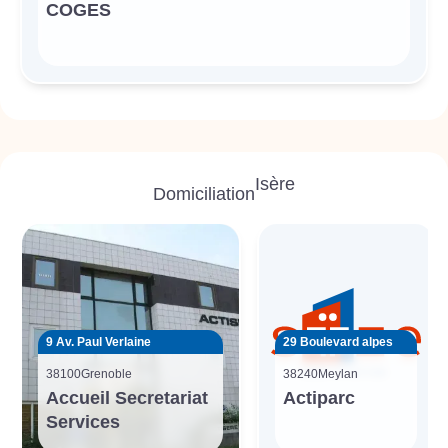
COGES
Isère
Domiciliation
9 Av. Paul Verlaine
29 Boulevard alpes
38100
Grenoble
38240
Meylan
Accueil Secretariat
Actiparc
Services