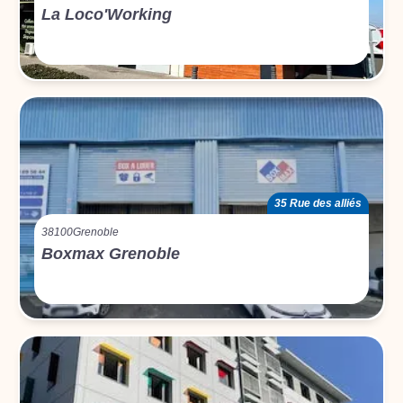
La Loco'Working
35 Rue des alliés
38100
Grenoble
Boxmax Grenoble