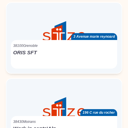
3 Avenue marie reynoard
38100
Grenoble
ORIS SFT
196 C rue du rocher
38430
Moirans