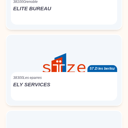
38100
Grenoble
ELITE BUREAU
57 Zi les berlioz
38300
Les eparres
ELY SERVICES