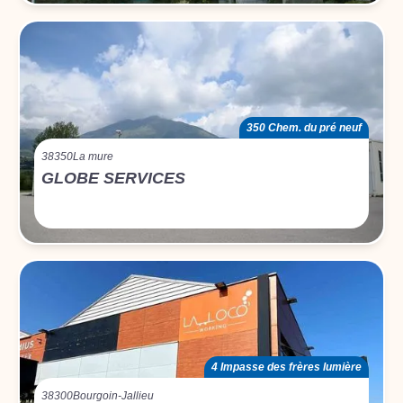
350 Chem. du pré neuf
38350
La mure
GLOBE SERVICES
4 Impasse des frères lumière
38300
Bourgoin-Jallieu