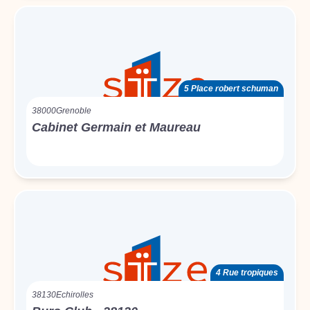
5 Place robert schuman
38000
Grenoble
Cabinet Germain et Maureau
4 Rue tropiques
38130
Echirolles