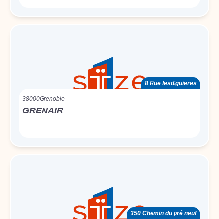
8 Rue lesdiguieres
38000
Grenoble
GRENAIR
350 Chemin du pré neuf