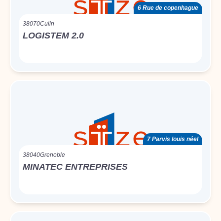
6 Rue de copenhague
38070
Culin
LOGISTEM 2.0
7 Parvis louis néel
38040
Grenoble
MINATEC ENTREPRISES