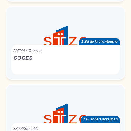
1 Bd de la chantourne
38700
La Tronche
COGES
7 Pl. robert schuman
38000
Grenoble