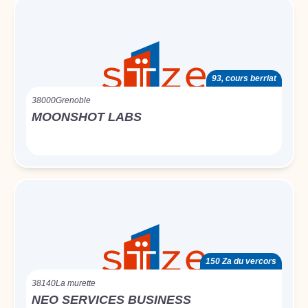
93, cours berriat
38000
Grenoble
MOONSHOT LABS
150 Za du vercors
38140
La murette
NEO SERVICES BUSINESS