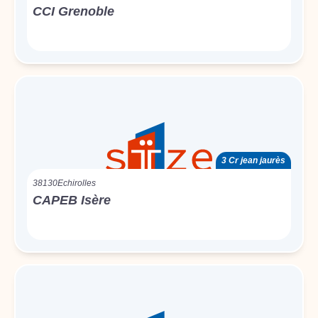
CCI Grenoble
3 Cr jean jaurès
38130
Echirolles
CAPEB Isère