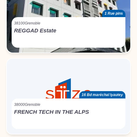
1 Rue pins
38100
Grenoble
REGGAD Estate
16 Bd maréchal lyautey
38000
Grenoble
FRENCH TECH IN THE ALPS