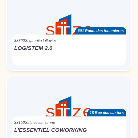
601 Route des fontenières
38300
St quentin fallavier
LOGISTEM 2.0
18 Rue des castors
38150
Salaise sur sanne
L’ESSENTIEL COWORKING