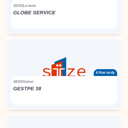
38350
La mure
GLOBE SERVICE
6 Rue tardy
38500
Voiron
GESTPE 38