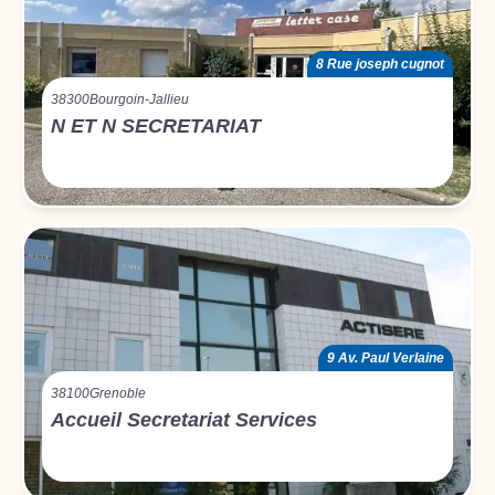
8 Rue joseph cugnot
38300
Bourgoin-Jallieu
N ET N SECRETARIAT
9 Av. Paul Verlaine
38100
Grenoble
Accueil Secretariat Services