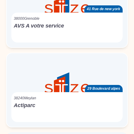
41 Rue de new york
38000
Grenoble
AVS A votre service
29 Boulevard alpes
38240
Meylan
Actiparc