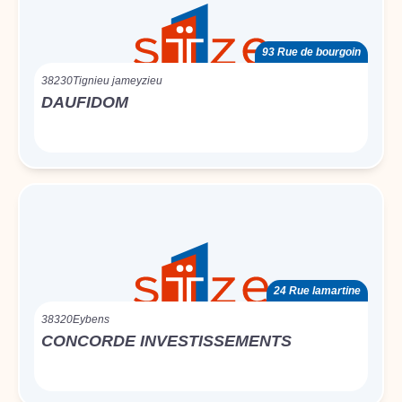
93 Rue de bourgoin
38230
Tignieu jameyzieu
DAUFIDOM
24 Rue lamartine
38320
Eybens
CONCORDE INVESTISSEMENTS