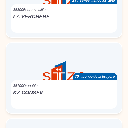
23 Avenue alsace lorraine
38300
Bourgoin jallieu
LA VERCHERE
70, avenue de la bruyère
38100
Grenoble
KZ CONSEIL