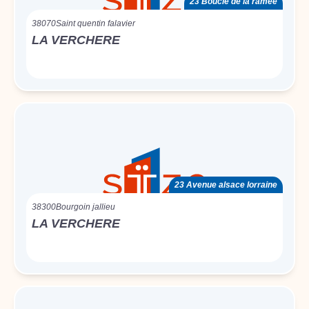
23 Boucle de la ramée
38070
Saint quentin falavier
LA VERCHERE
23 Avenue alsace lorraine
38300
Bourgoin jallieu
LA VERCHERE