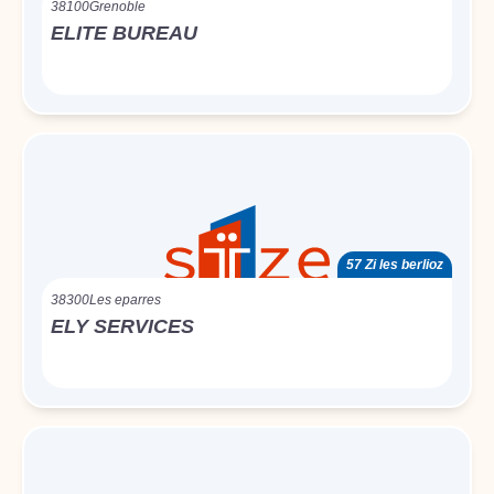
38100
Grenoble
ELITE BUREAU
57 Zi les berlioz
38300
Les eparres
ELY SERVICES