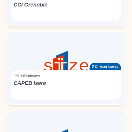
CCI Grenoble
3 Cr jean jaurès
38130
Echirolles
CAPEB Isère