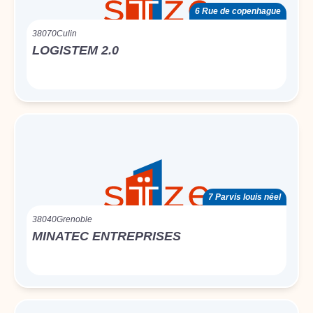
6 Rue de copenhague
38070
Culin
LOGISTEM 2.0
7 Parvis louis néel
38040
Grenoble
MINATEC ENTREPRISES