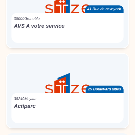
41 Rue de new york
38000
Grenoble
AVS A votre service
29 Boulevard alpes
38240
Meylan
Actiparc