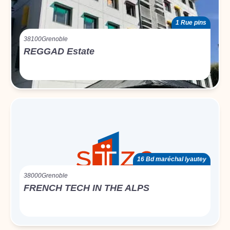
1 Rue pins
38100
Grenoble
REGGAD Estate
16 Bd maréchal lyautey
38000
Grenoble
FRENCH TECH IN THE ALPS