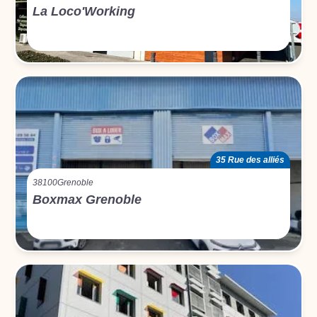
La Loco'Working
35 Rue des alliés
38100
Grenoble
Boxmax Grenoble