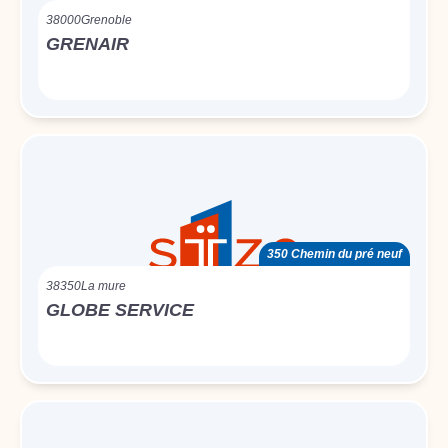
38000
Grenoble
GRENAIR
350 Chemin du pré neuf
38350
La mure
GLOBE SERVICE