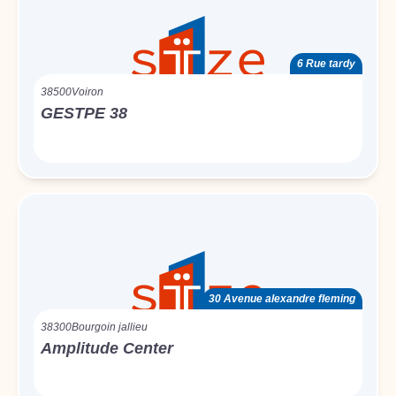
6 Rue tardy
38500
Voiron
GESTPE 38
30 Avenue alexandre fleming
38300
Bourgoin jallieu
Amplitude Center