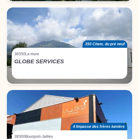
350 Chem. du pré neuf
38350
La mure
GLOBE SERVICES
4 Impasse des frères lumière
38300
Bourgoin-Jallieu