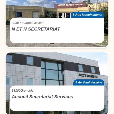
8 Rue joseph cugnot
38300
Bourgoin-Jallieu
N ET N SECRETARIAT
9 Av. Paul Verlaine
38100
Grenoble
Accueil Secretariat Services