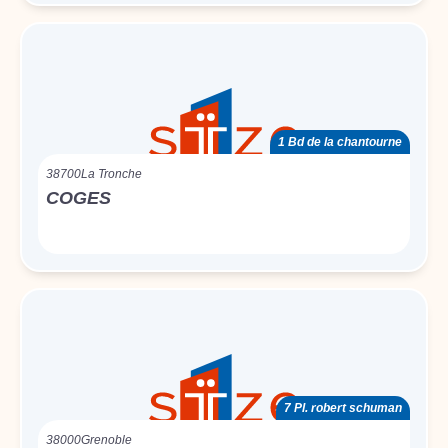
1 Bd de la chantourne
38700
La Tronche
COGES
7 Pl. robert schuman
38000
Grenoble