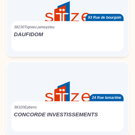
93 Rue de bourgoin
38230
Tignieu jameyzieu
DAUFIDOM
24 Rue lamartine
38320
Eybens
CONCORDE INVESTISSEMENTS