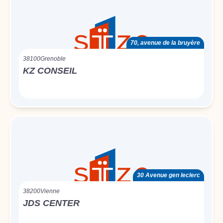
70, avenue de la bruyère
38100
Grenoble
KZ CONSEIL
30 Avenue gen leclerc
38200
Vienne
JDS CENTER