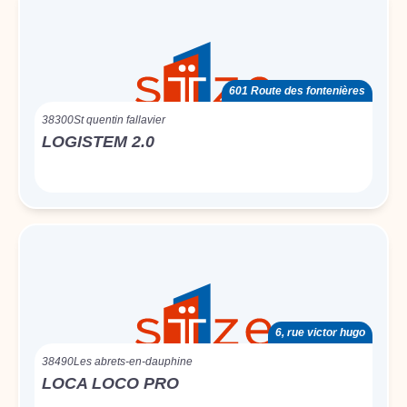
601 Route des fontenières
38300
St quentin fallavier
LOGISTEM 2.0
6, rue victor hugo
38490
Les abrets-en-dauphine
LOCA LOCO PRO