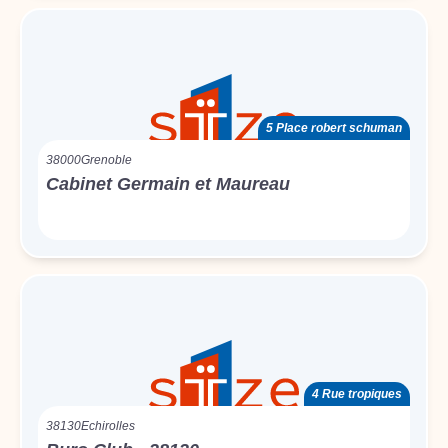
5 Place robert schuman
38000
Grenoble
Cabinet Germain et Maureau
4 Rue tropiques
38130
Echirolles