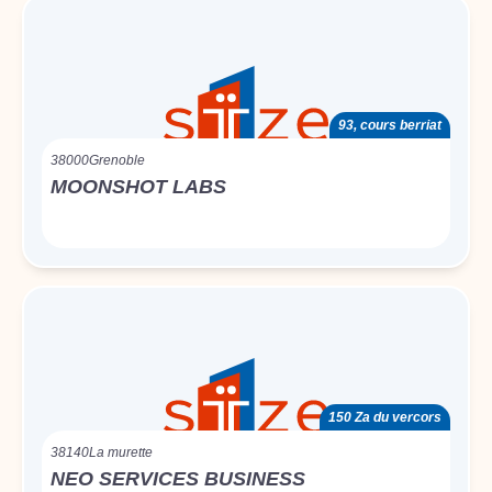
93, cours berriat
38000
Grenoble
MOONSHOT LABS
150 Za du vercors
38140
La murette
NEO SERVICES BUSINESS