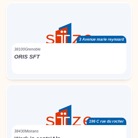
3 Avenue marie reynoard
38100
Grenoble
ORIS SFT
196 C rue du rocher
38430
Moirans