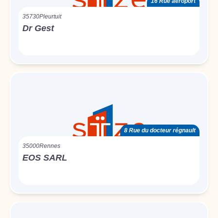
16 Rue aéroport
35730
Pleurtuit
Dr Gest
8 Rue du docteur régnault
35000
Rennes
EOS SARL