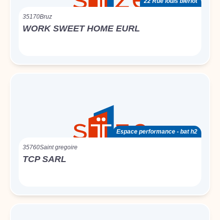
22 Rue louis blériot
35170
Bruz
WORK SWEET HOME EURL
Espace performance - bat h2
35760
Saint gregoire
TCP SARL