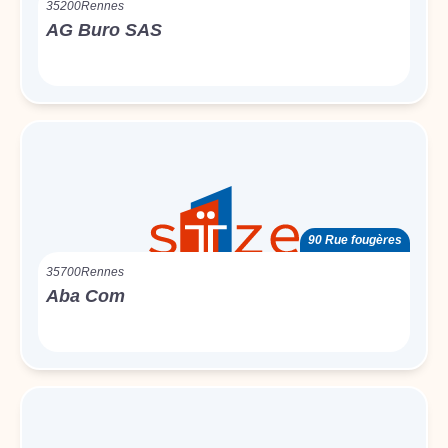
35200
Rennes
AG Buro SAS
90 Rue fougères
35700
Rennes
Aba Com