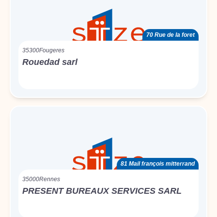
70 Rue de la foret
35300
Fougeres
Rouedad sarl
81 Mail françois mitterrand
35000
Rennes
PRESENT BUREAUX SERVICES SARL