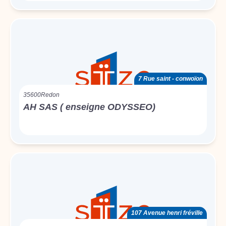
7 Rue saint - conwoïon
35600
Redon
AH SAS ( enseigne ODYSSEO)
107 Avenue henri fréville