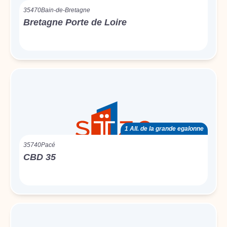
35470
Bain-de-Bretagne
Bretagne Porte de Loire
1 All. de la grande egalonne
35740
Pacé
CBD 35