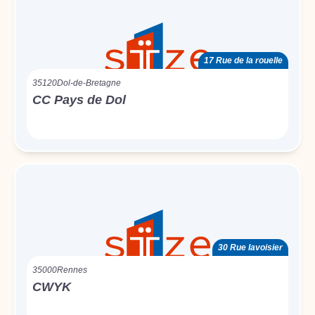
17 Rue de la rouelle
35120
Dol-de-Bretagne
CC Pays de Dol
30 Rue lavoisier
35000
Rennes
CWYK