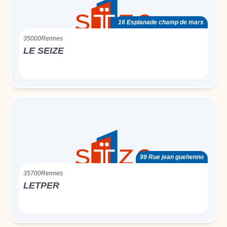
16 Esplanade champ de mars
35000
Rennes
LE SEIZE
99 Rue jean guehenno
35700
Rennes
LETPER