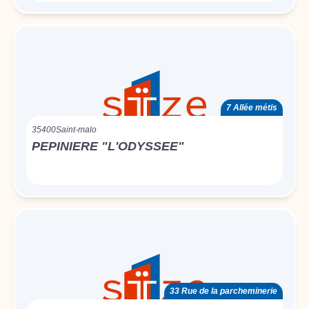
7 Allée métis
35400
Saint-malo
PEPINIERE "L'ODYSSEE"
33 Rue de la parcheminerie