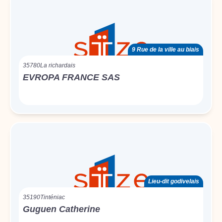
9 Rue de la ville au biais
35780
La richardais
EVROPA FRANCE SAS
Lieu-dit godivelais
35190
Tinténiac
Guguen Catherine