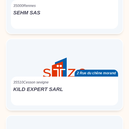
35000
Rennes
SEHM SAS
2 Rue du chêne morand
35510
Cesson sevigne
KILD EXPERT SARL