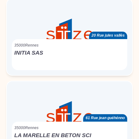
20 Rue jules vallès
35000
Rennes
INITIA SAS
61 Rue jean guéhénno
35000
Rennes
LA MARELLE EN BETON SCI