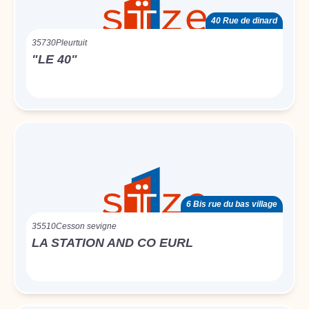
40 Rue de dinard
35730
Pleurtuit
"LE 40"
6 Bis rue du bas village
35510
Cesson sevigne
LA STATION AND CO EURL