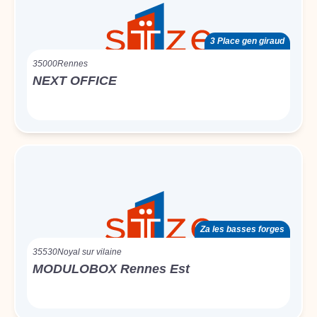
3 Place gen giraud
35000
Rennes
NEXT OFFICE
Za les basses forges
35530
Noyal sur vilaine
MODULOBOX Rennes Est