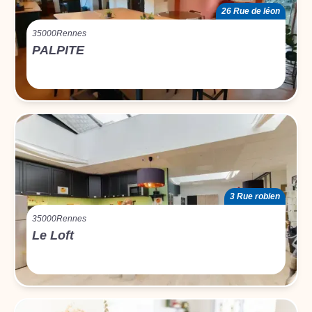
26 Rue de léon
35000
Rennes
PALPITE
3 Rue robien
35000
Rennes
Le Loft