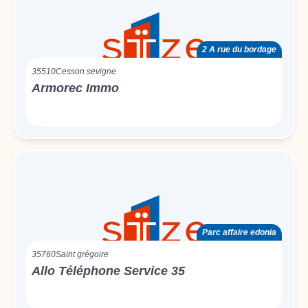
2 A rue du bordage
35510
Cesson sevigne
Armorec Immo
Parc affaire edonia
35760
Saint grégoire
Allo Téléphone Service 35