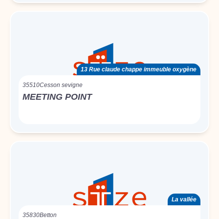
13 Rue claude chappe immeuble oxygène
35510
Cesson sevigne
MEETING POINT
La vallée
35830
Betton