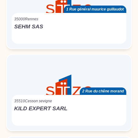
1 Rue général maurice guillaudot
35000
Rennes
SEHM SAS
2 Rue du chêne morand
35510
Cesson sevigne
KILD EXPERT SARL