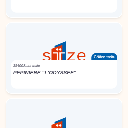
7 Allée métis
35400
Saint-malo
PEPINIERE "L'ODYSSEE"