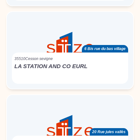
6 Bis rue du bas village
35510
Cesson sevigne
LA STATION AND CO EURL
20 Rue jules vallès