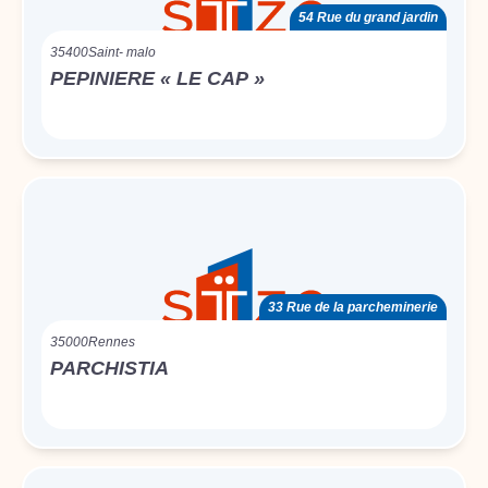
54 Rue du grand jardin
35400
Saint- malo
PEPINIERE « LE CAP »
33 Rue de la parcheminerie
35000
Rennes
PARCHISTIA