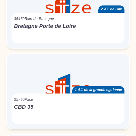
2 All. de l'ille
35470
Bain-de-Bretagne
Bretagne Porte de Loire
1 All. de la grande egalonne
35740
Pacé
CBD 35