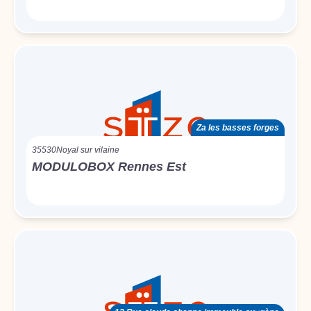
Za les basses forges
35530
Noyal sur vilaine
MODULOBOX Rennes Est