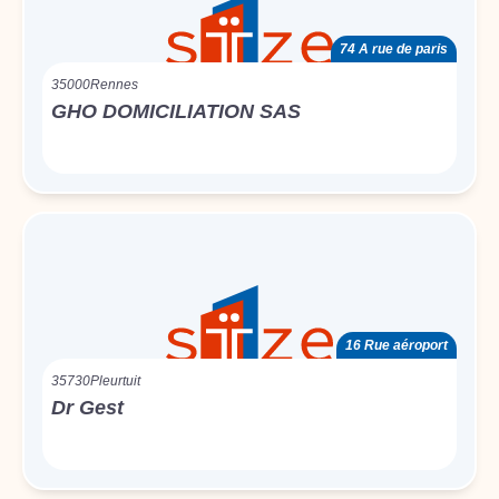
74 A rue de paris
35000
Rennes
GHO DOMICILIATION SAS
16 Rue aéroport
35730
Pleurtuit
Dr Gest