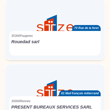
70 Rue de la foret
35300
Fougeres
Rouedad sarl
81 Mail françois mitterrand
35000
Rennes
PRESENT BUREAUX SERVICES SARL