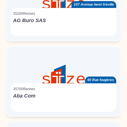
107 Avenue henri fréville
35200
Rennes
AG Buro SAS
90 Rue fougères
35700
Rennes
Aba Com