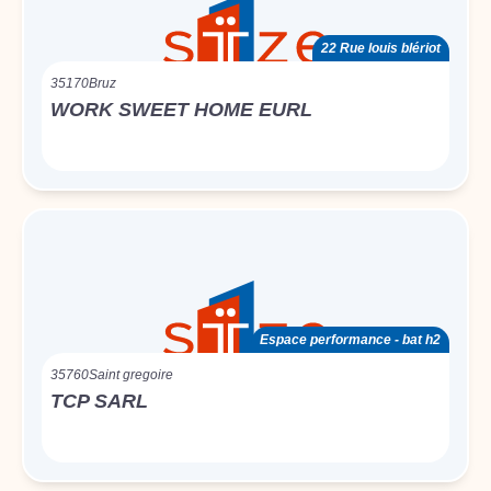
22 Rue louis blériot
35170
Bruz
WORK SWEET HOME EURL
Espace performance - bat h2
35760
Saint gregoire
TCP SARL