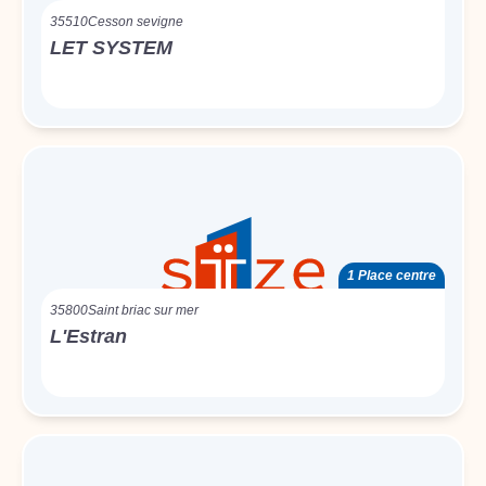
35510
Cesson sevigne
LET SYSTEM
1 Place centre
35800
Saint briac sur mer
L'Estran