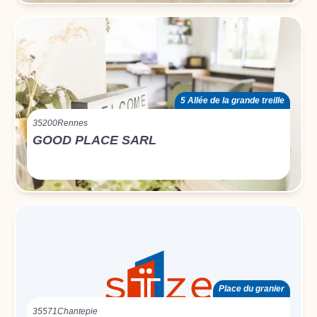
5 Allée de la grande treille
35200
Rennes
GOOD PLACE SARL
Place du granier
35571
Chantepie