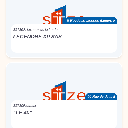
5 Rue louis-jacques daguerre
35136
St jacques de la lande
LEGENDRE XP SAS
40 Rue de dinard
35730
Pleurtuit
"LE 40"