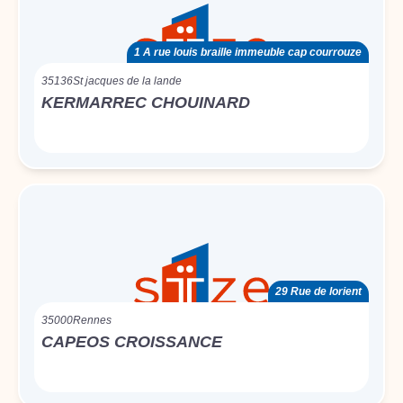
1 A rue louis braille immeuble cap courrouze
35136
St jacques de la lande
KERMARREC CHOUINARD
29 Rue de lorient
35000
Rennes
CAPEOS CROISSANCE