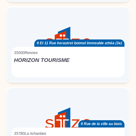
9 Et 11 Rue kerautret botmel immeuble athéa (3e)
35000
Rennes
HORIZON TOURISME
9 Rue de la ville au biais
35780
La richardais