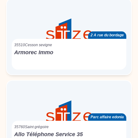
2 A rue du bordage
35510
Cesson sevigne
Armorec Immo
Parc affaire edonia
35760
Saint grégoire
Allo Téléphone Service 35