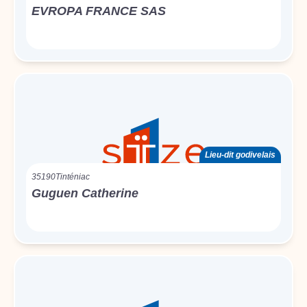
EVROPA FRANCE SAS
Lieu-dit godivelais
35190
Tinténiac
Guguen Catherine