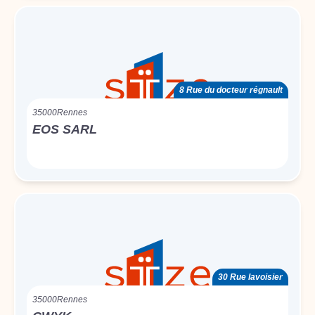
8 Rue du docteur régnault
35000
Rennes
EOS SARL
30 Rue lavoisier
35000
Rennes