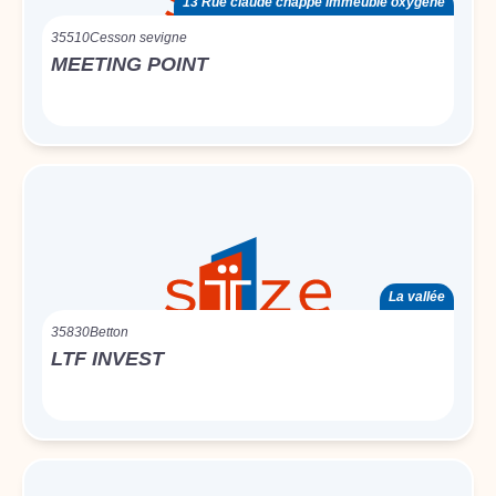
13 Rue claude chappe immeuble oxygène
35510
Cesson sevigne
MEETING POINT
La vallée
35830
Betton
LTF INVEST