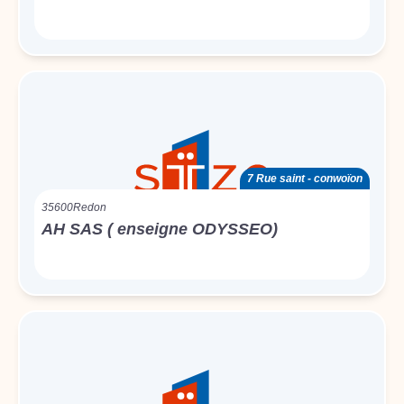
7 Rue saint - conwoïon
35600
Redon
AH SAS ( enseigne ODYSSEO)