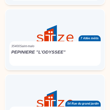
7 Allée métis
35400
Saint-malo
PEPINIERE "L'ODYSSEE"
54 Rue du grand jardin