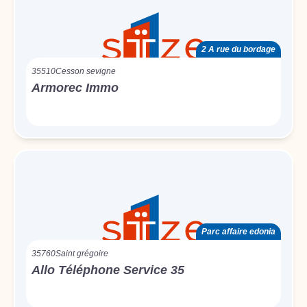
2 A rue du bordage
35510
Cesson sevigne
Armorec Immo
Parc affaire edonia
35760
Saint grégoire
Allo Téléphone Service 35