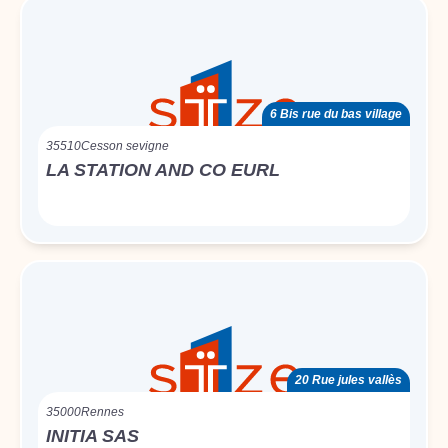
6 Bis rue du bas village
35510
Cesson sevigne
LA STATION AND CO EURL
20 Rue jules vallès
35000
Rennes
INITIA SAS