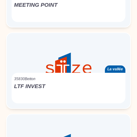
MEETING POINT
La vallée
35830
Betton
LTF INVEST