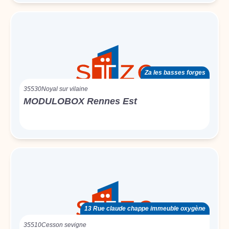
Za les basses forges
35530
Noyal sur vilaine
MODULOBOX Rennes Est
13 Rue claude chappe immeuble oxygène
35510
Cesson sevigne