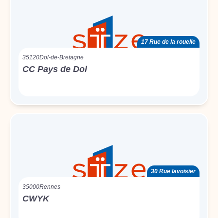
17 Rue de la rouelle
35120
Dol-de-Bretagne
CC Pays de Dol
30 Rue lavoisier
35000
Rennes
CWYK