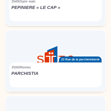
35400
Saint- malo
PEPINIERE « LE CAP »
33 Rue de la parcheminerie
35000
Rennes
PARCHISTIA