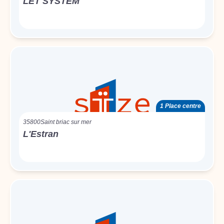
LET SYSTEM
1 Place centre
35800
Saint briac sur mer
L'Estran