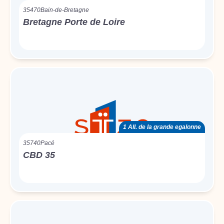
35470
Bain-de-Bretagne
Bretagne Porte de Loire
1 All. de la grande egalonne
35740
Pacé
CBD 35