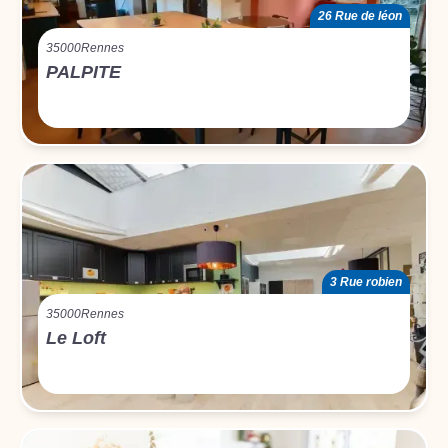
26 Rue de léon
35000
Rennes
PALPITE
3 Rue robien
35000
Rennes
Le Loft