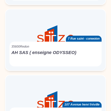
7 Rue saint - conwoïon
35600
Redon
AH SAS ( enseigne ODYSSEO)
107 Avenue henri fréville