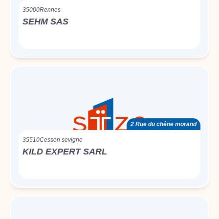
35000
Rennes
SEHM SAS
2 Rue du chêne morand
35510
Cesson sevigne
KILD EXPERT SARL