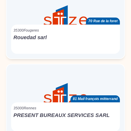
70 Rue de la foret
35300
Fougeres
Rouedad sarl
81 Mail françois mitterrand
35000
Rennes
PRESENT BUREAUX SERVICES SARL