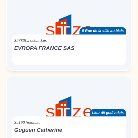
9 Rue de la ville au biais
35780
La richardais
EVROPA FRANCE SAS
Lieu-dit godivelais
35190
Tinténiac
Guguen Catherine