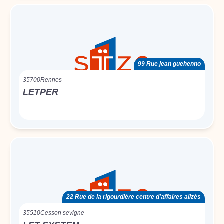
99 Rue jean guehenno
35700
Rennes
LETPER
22 Rue de la rigourdière centre d'affaires alizés
35510
Cesson sevigne