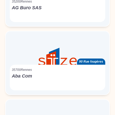
35200
Rennes
AG Buro SAS
90 Rue fougères
35700
Rennes
Aba Com