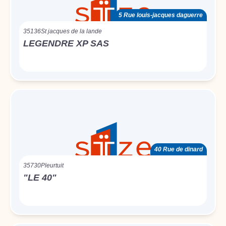
5 Rue louis-jacques daguerre
35136
St jacques de la lande
LEGENDRE XP SAS
40 Rue de dinard
35730
Pleurtuit
"LE 40"