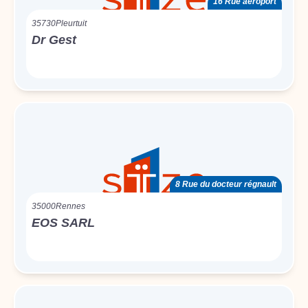
16 Rue aéroport
35730
Pleurtuit
Dr Gest
8 Rue du docteur régnault
35000
Rennes
EOS SARL