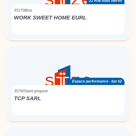
22 Rue louis blériot
35170
Bruz
WORK SWEET HOME EURL
Espace performance - bat h2
35760
Saint gregoire
TCP SARL