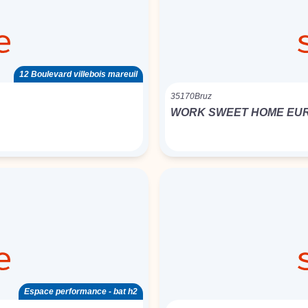
12 Boulevard villebois mareuil
35170
Bruz
WORK SWEET HOME EU
Espace performance - bat h2