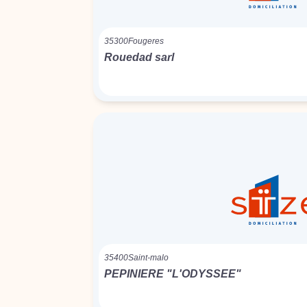
35300
Fougeres
Rouedad sarl
35400
Saint-malo
PEPINIERE "L'ODYSSEE"