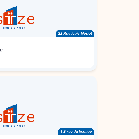
22 Rue louis blériot
RL
4 E rue du bocage