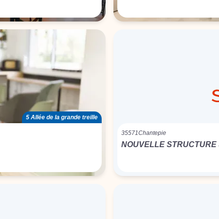
5 Allée de la grande treille
35571
Chantepie
NOUVELLE STRUCTURE