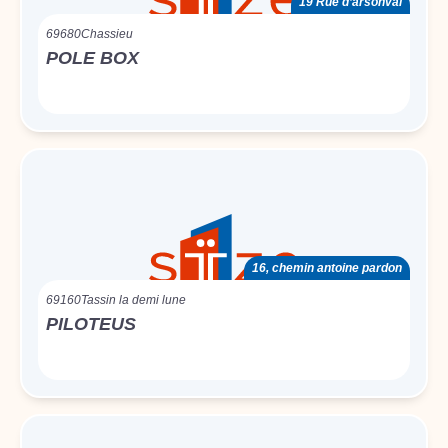
19 Rue d’arsonval
69680
Chassieu
POLE BOX
16, chemin antoine pardon
69160
Tassin la demi lune
PILOTEUS