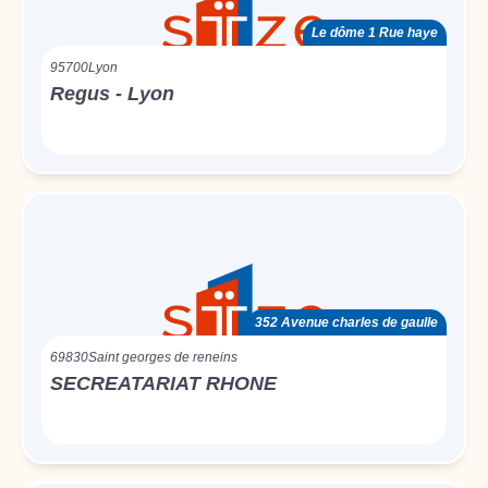
Le dôme 1 Rue haye
95700
Lyon
Regus - Lyon
352 Avenue charles de gaulle
69830
Saint georges de reneins
SECREATARIAT RHONE