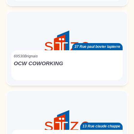
37 Rue paul bovier lapierre
69530
Brignais
OCW COWORKING
13 Rue claude chappe