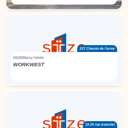
337 Chemin de l’orme
69280
Marcy l’etoile
WORKWEST
18 20 rue tronchet