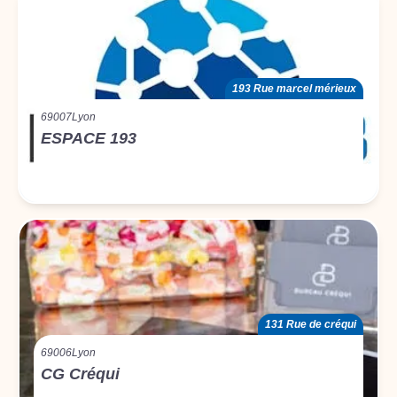
193 Rue marcel mérieux
69007
Lyon
ESPACE 193
131 Rue de créqui
69006
Lyon
CG Créqui