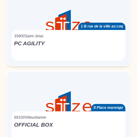
1 B rue de la ville au coq
35800
Saint- briac
PC AGILITY
8 Place marengo
69100
Villeurbanne
OFFICIAL BOX