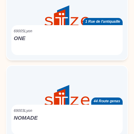
1 Rue de l’antiquaille
69005
Lyon
ONE
44 Route genas
69003
Lyon
NOMADE