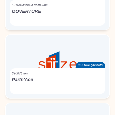
69160
Tassin la demi lune
OOVERTURE
302 Rue garibaldi
69007
Lyon
Partn'Ace