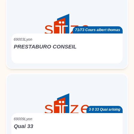
71/73 Cours albert thomas
69003
Lyon
PRESTABURO CONSEIL
3 0 33 Quai arloing
69009
Lyon
Quai 33