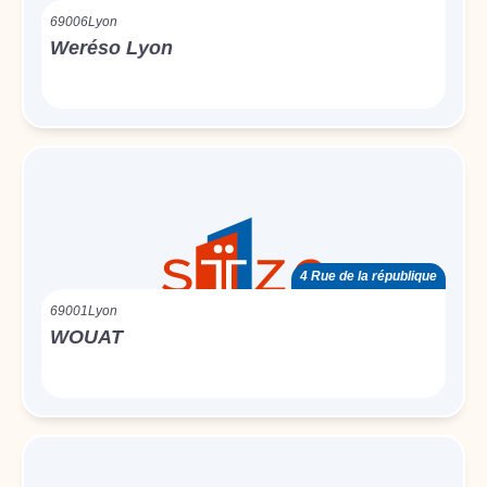
69006
Lyon
Weréso Lyon
4 Rue de la république
69001
Lyon
WOUAT