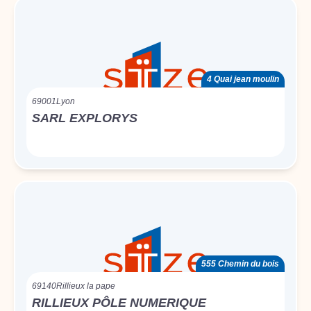
4 Quai jean moulin
69001
Lyon
SARL EXPLORYS
555 Chemin du bois
69140
Rillieux la pape
RILLIEUX PÔLE NUMERIQUE