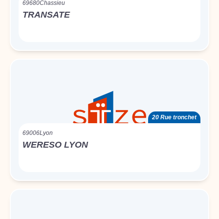
69680
Chassieu
TRANSATE
20 Rue tronchet
69006
Lyon
WERESO LYON