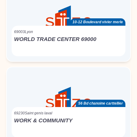
10-12 Boulevard vivier merle
69003
Lyon
WORLD TRADE CENTER 69000
56 Bd chanoine carttellier
69230
Saint genis laval
WORK & COMMUNITY