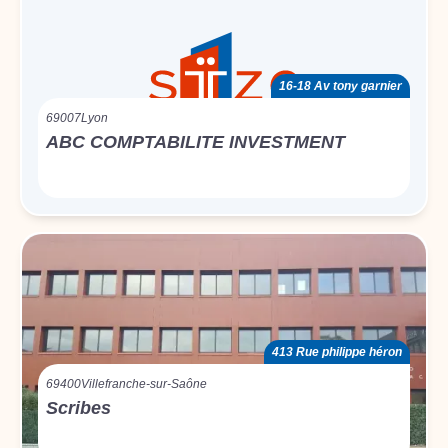
16-18 Av tony garnier
69007
Lyon
ABC COMPTABILITE INVESTMENT
413 Rue philippe héron
69400
Villefranche-sur-Saône
Scribes