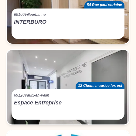
54 Rue paul verlaine
69100
Villeurbanne
INTERBURO
12 Chem. maurice ferréol
69120
Vaulx-en-Velin
Espace Entreprise