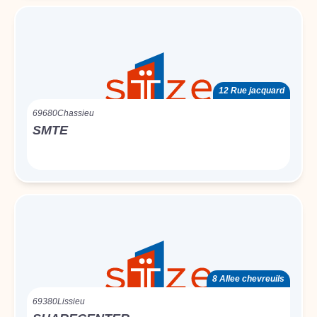
12 Rue jacquard
69680
Chassieu
SMTE
8 Allee chevreuils
69380
Lissieu