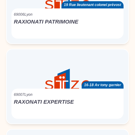
19 Rue lieutenant colonel prévost
69006
Lyon
RAXIONATI PATRIMOINE
16-18 Av tony garnier
69007
Lyon
RAXONATI EXPERTISE