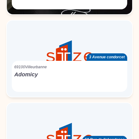
3 Avenue condorcet
69100
Villeurbanne
Adomicy