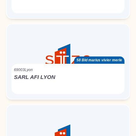
58 Bld marius vivier merle
69003
Lyon
SARL AFI LYON