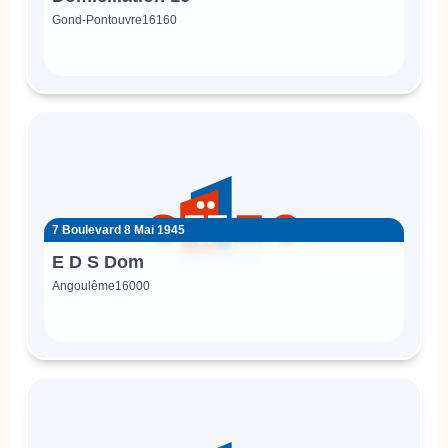
Gond-Pontouvre
16160
7 Boulevard 8 Mai 1945
E D S Dom
Angoulême
16000