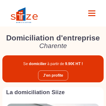
Domiciliation d'entreprise
Charente
Se
domicilier
à partir de
9.90€ HT !
J'en profite
La domiciliation Siize