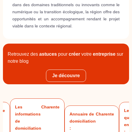
dans des domaines traditionnels ou innovants comme le
numérique ou la transition écologique, la région offre des
opportunités et un accompagnement rendant le projet
viable dans le contexte régional.
Retrouvez des
astuces
pour
créer
votre
entreprise
sur
notre blog
Je découvre
Les
Charente
nte
Les
informations
Annuaire de
Charente
que
de
domiciliation
ent
domiciliation
:
: