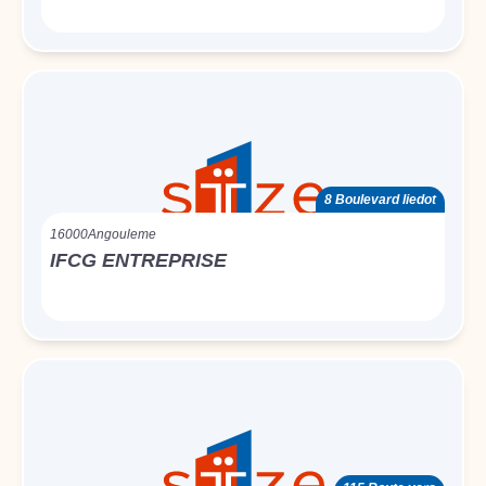
8 Boulevard liedot
16000
Angouleme
IFCG ENTREPRISE