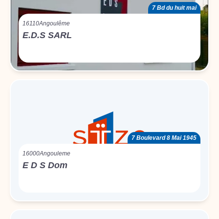
7 Bd du huit mai
16110
Angoulême
E.D.S SARL
7 Boulevard 8 Mai 1945
16000
Angouleme
E D S Dom