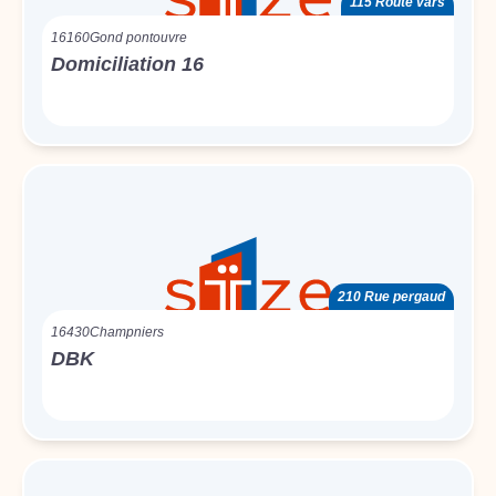
115 Route vars
16160
Gond pontouvre
Domiciliation 16
210 Rue pergaud
16430
Champniers
DBK