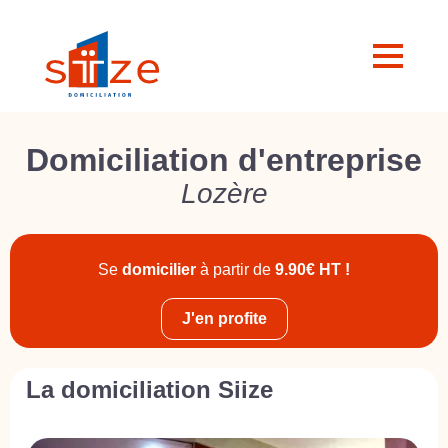
Domiciliation d'entreprise
Lozère
Se
domicilier
à partir de
9.90€ HT !
J'en profite
La domiciliation Siize