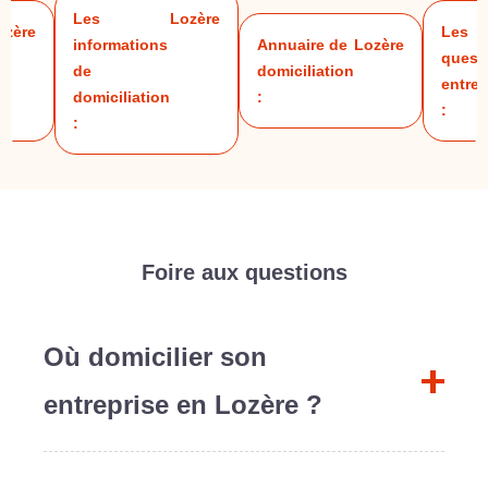
Les
Lozère
ozère
Les
informations
Annuaire de
Lozère
quest
de
domiciliation
entrep
domiciliation
:
:
:
Foire aux questions
Où domicilier son
entreprise en Lozère ?