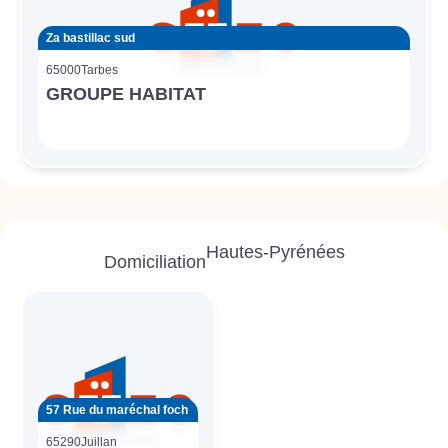
Za bastillac sud
65000
Tarbes
GROUPE HABITAT
Hautes-Pyrénées
Domiciliation
57 Rue du maréchal foch
65290
Juillan