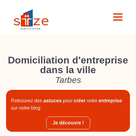
Domiciliation d'entreprise
dans la ville
Tarbes
Retrouvez des
astuces
pour
créer
votre
entreprise
sur notre blog
Je découvre !