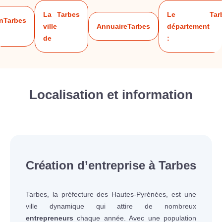
La
Tarbes
Le
Tar
n
Tarbes
ville
Annuaire
Tarbes
département
de
:
Localisation et information
Création d’entreprise à Tarbes
Tarbes, la préfecture des Hautes-Pyrénées, est une
ville dynamique qui attire de nombreux
entrepreneurs
chaque année. Avec une population