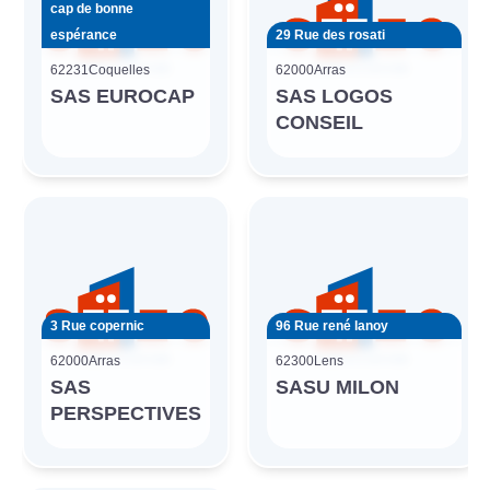
cap de bonne
espérance
29 Rue des rosati
62231
Coquelles
62000
Arras
SAS EUROCAP
SAS LOGOS
CONSEIL
3 Rue copernic
96 Rue rené lanoy
62000
Arras
62300
Lens
SAS
SASU MILON
PERSPECTIVES