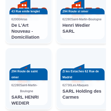
43 Rue emile lenglet
294 Route st omer
62000
Arras
62280
Saint-Martin-Boulogne
De L'Art
Henri Wedier
Nouveau -
SARL
Domiciliation
294 Route de saint
Zi les Estaches 62 Rue de
omer
Madrid
62280
Saint-Martin-
62730
Les Attaques
SARL Holding des
Boulogne
SARL HENRI
Carmes
WEDIER