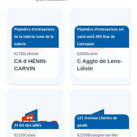
Pépinière d’entreprises
Pépinière d’entreprises zal
de la tuilerie zone de la
saint-amé 495 Rue de
tuilerie
l'abregain
62790
Leforest
62800
Lievin
CA d HÉNIN-
C Agglo de Lens-
CARVIN
Liévin
121 Avenue charles de
24 Bd des alliés
gaulle
62100
Calais
62200
Boulogne-sur-Mer