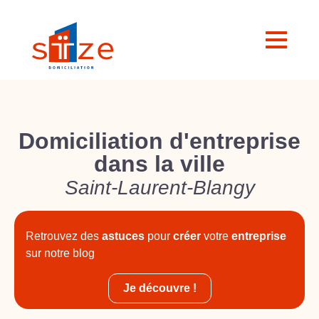
Domiciliation d'entreprise
dans la ville
Saint-Laurent-Blangy
Retrouvez des
astuces
pour
créer
votre
entreprise
sur notre blog
Je découvre !