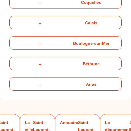
→
Coquelles
→
Calais
→
Boulogne-sur-Mer
→
Béthune
→
Arras
aint-
La
Saint-
Annuaire
Saint-
Le
Laurent-
ville
Laurent-
Laurent-
département