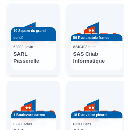
10 Square du grand
condé
59 Rue anatole france
62803
Lievin
62404
Béthune
SARL
SAS Ciiab
Passerelle
Informatique
1 Boulevard carnot
18 Rue victor picard
62200
Arras
62300
Lens