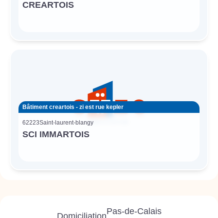
CREARTOIS
Bâtiment creartois - zi est rue kepler
62223
Saint-laurent-blangy
SCI IMMARTOIS
Pas-de-Calais
Domiciliation