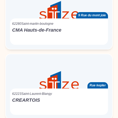
9 Rue du mont joie
62280
Saint-martin-boulogne
CMA Hauts-de-France
Rue kepler
62223
Saint-Laurent-Blangy
CREARTOIS