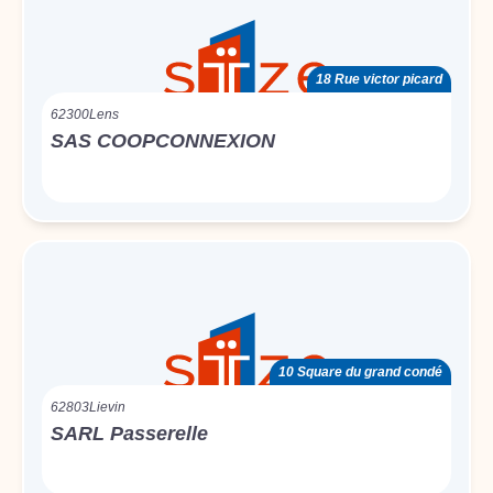
18 Rue victor picard
62300
Lens
SAS COOPCONNEXION
10 Square du grand condé
62803
Lievin
SARL Passerelle