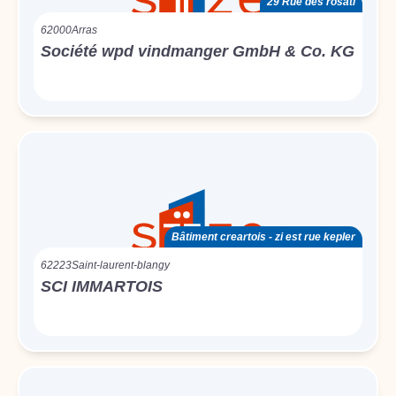
29 Rue des rosati
62000
Arras
Société wpd vindmanger GmbH & Co. KG
Bâtiment creartois - zi est rue kepler
62223
Saint-laurent-blangy
SCI IMMARTOIS