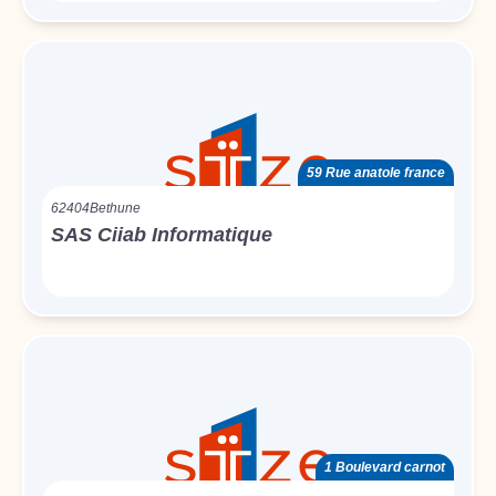
59 Rue anatole france
62404
Bethune
SAS Ciiab Informatique
1 Boulevard carnot