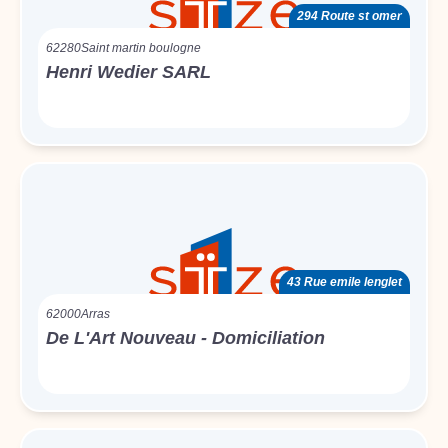
294 Route st omer
62280
Saint martin boulogne
Henri Wedier SARL
43 Rue emile lenglet
62000
Arras
De L'Art Nouveau - Domiciliation