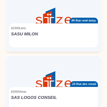
96 Rue rené lanoy
62300
Lens
SASU MILON
29 Rue des rosati
62000
Arras
SAS LOGOS CONSEIL