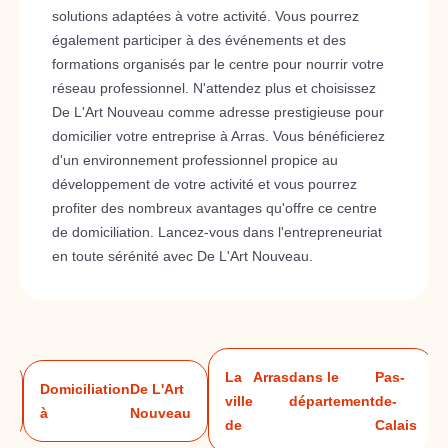
solutions adaptées à votre activité. Vous pourrez
également participer à des événements et des
formations organisés par le centre pour nourrir votre
réseau professionnel. N'attendez plus et choisissez
De L'Art Nouveau comme adresse prestigieuse pour
domicilier votre entreprise à Arras. Vous bénéficierez
d'un environnement professionnel propice au
développement de votre activité et vous pourrez
profiter des nombreux avantages qu'offre ce centre
de domiciliation. Lancez-vous dans l'entrepreneuriat
en toute sérénité avec De L'Art Nouveau.
La
Arras
dans le
Pas-
Domiciliation
De L'Art
ville
département
de-
u
à
Nouveau
de
Calais