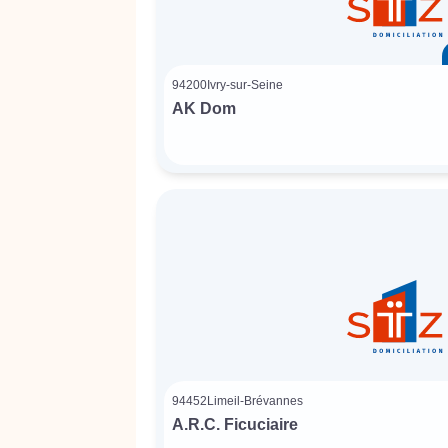
94200
Ivry-sur-Seine
AK Dom
94452
Limeil-Brévannes
A.R.C. Ficuciaire