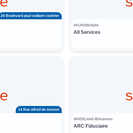
26 Boulevard paul vaillant coutirier
94140
Alfortville
All Services
14 Rue alfred de musset
94450
Limeil-Brévannes
ARC Fiduciaire