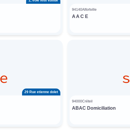
1, voie félix eboué
94140
Alfortville
A A C E
29 Rue etienne dolet
94000
Créteil
ABAC Domiciliation