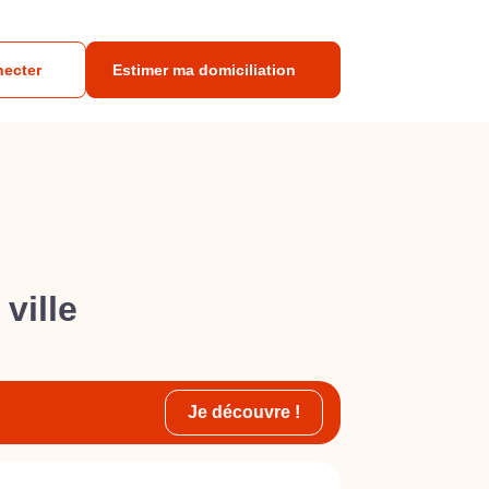
necter
Estimer ma domiciliation
ville
Je découvre !