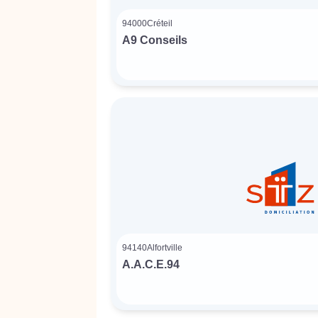
94000
Créteil
A9 Conseils
94140
Alfortville
A.A.C.E.94