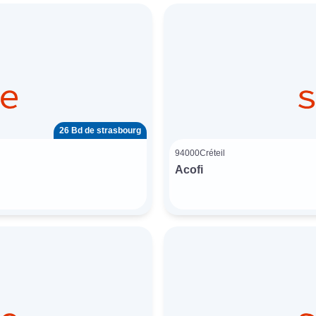
26 Bd de strasbourg
94000
Créteil
Acofi