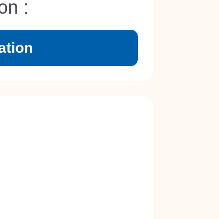
on :
ation