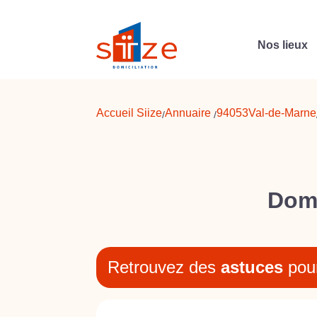
Nos lieux
Accueil Siize
Annuaire
94053
Val-de-Marne
/
/
Domi
Retrouvez des
astuces
pou