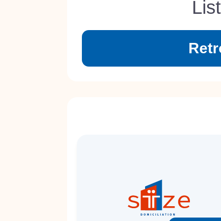
Lis
Retr