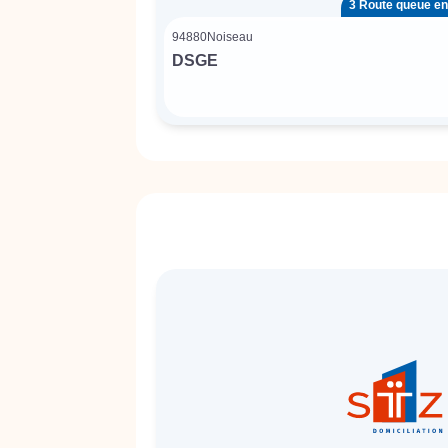
3 Route queue en
94880
Noiseau
DSGE