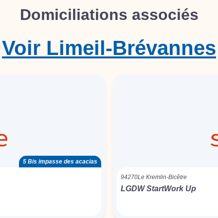
Domiciliations associés
Voir
Limeil-Brévannes
5 Bis impasse des acacias
94270
Le Kremlin-Bicêtre
LGDW StartWork Up