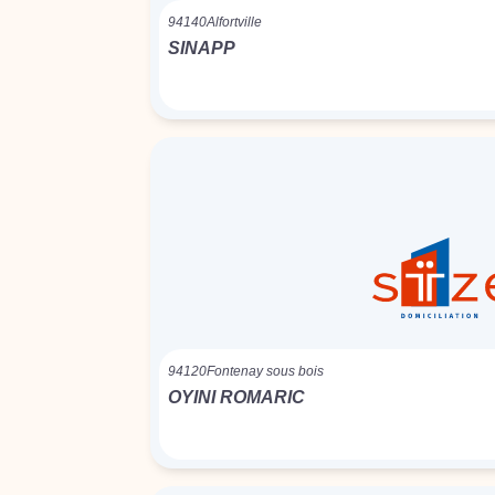
94140
Alfortville
SINAPP
94120
Fontenay sous bois
OYINI ROMARIC