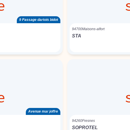
9 Passage dartois bidot
94700
Maisons-alfort
STA
Avenue mar joffre
94260
Fresnes
SOPROTEL