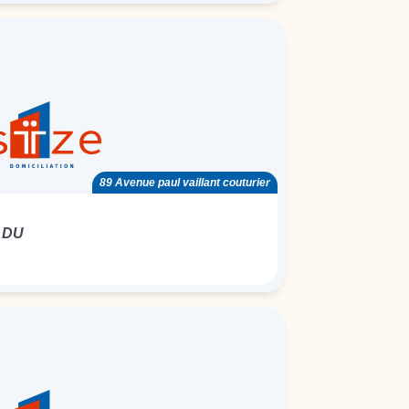
89 Avenue paul vaillant couturier
 DU