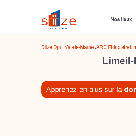
Nos lieux
Siize
Dpt :
Val-de-Marne
ARC Fiduciaire
Li
/
/
Limeil-
Apprenez-en plus sur la
dom