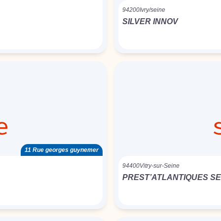
94200
Ivry/seine
SILVER INNOV
11 Rue georges guynemer
94400
Vitry-sur-Seine
PREST’ATLANTIQUES S