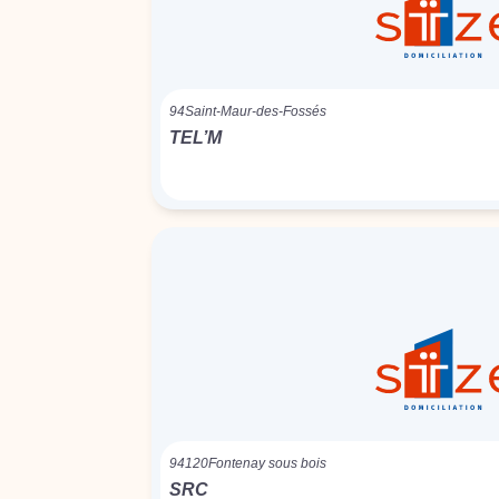
94
Saint-Maur-des-Fossés
TEL’M
94120
Fontenay sous bois
SRC