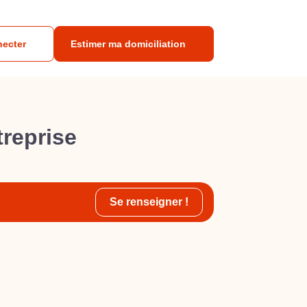
necter
Estimer ma domiciliation
treprise
Se renseigner !