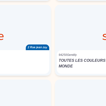
2 Rue jean zay
94250
Gentilly
TOUTES LES COULEURS
MONDE