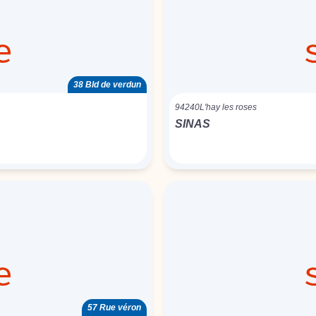
38 Bld de verdun
94240
L'hay les roses
SINAS
57 Rue véron