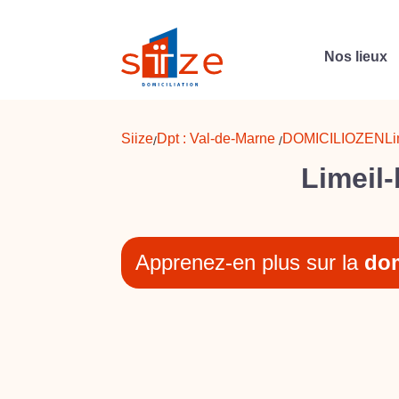
Nos lieux
Siize
Dpt :
Val-de-Marne
DOMICILIOZEN
Li
/
/
Limeil-
Apprenez-en plus sur la
dom