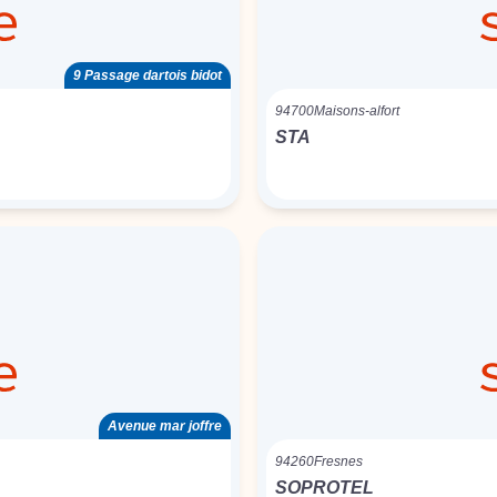
9 Passage dartois bidot
94700
Maisons-alfort
STA
Avenue mar joffre
94260
Fresnes
SOPROTEL