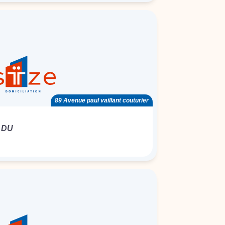
89 Avenue paul vaillant couturier
 DU