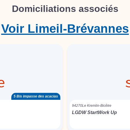
Domiciliations associés
Voir
Limeil-Brévannes
5 Bis impasse des acacias
94270
Le Kremlin-Bicêtre
LGDW StartWork Up