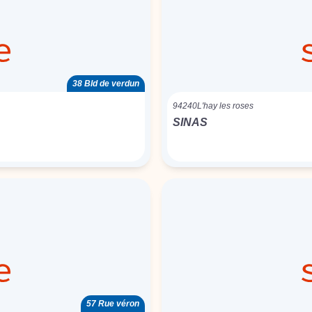
38 Bld de verdun
94240
L'hay les roses
SINAS
57 Rue véron