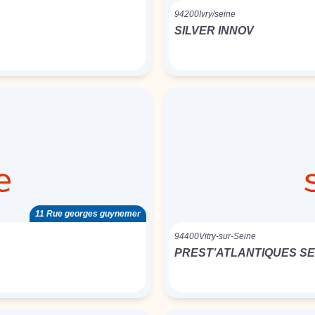
94200
Ivry/seine
SILVER INNOV
11 Rue georges guynemer
94400
Vitry-sur-Seine
PREST’ATLANTIQUES S