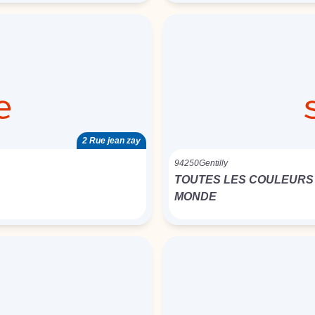
2 Rue jean zay
94250
Gentilly
TOUTES LES COULEURS
MONDE