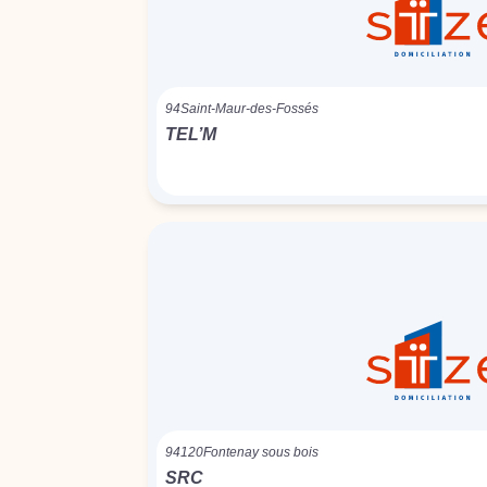
94
Saint-Maur-des-Fossés
TEL’M
94120
Fontenay sous bois
SRC