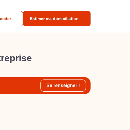
necter
Estimer ma domiciliation
treprise
Se renseigner !