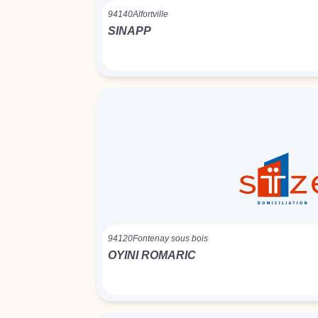
94140
Alfortville
SINAPP
94120
Fontenay sous bois
OYINI ROMARIC