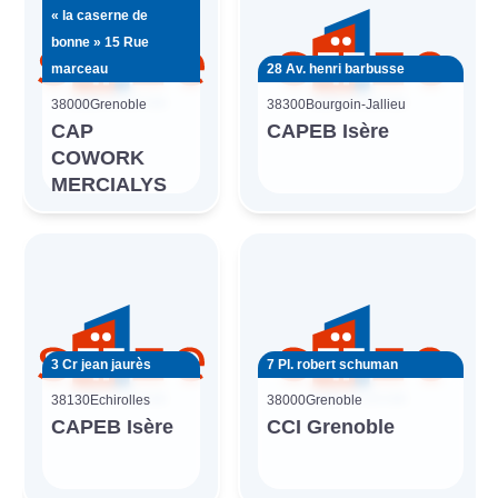
« la caserne de
bonne » 15 Rue
marceau
28 Av. henri barbusse
38000
Grenoble
38300
Bourgoin-Jallieu
CAP
CAPEB Isère
COWORK
MERCIALYS
3 Cr jean jaurès
7 Pl. robert schuman
38130
Echirolles
38000
Grenoble
CAPEB Isère
CCI Grenoble