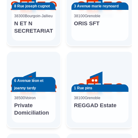
8 Rue joseph cugnot
3 Avenue marie reynoard
38300
Bourgoin-Jallieu
38100
Grenoble
N ET N
ORIS SFT
SECRETARIAT
6 Avenue léon et
joanny tardy
1 Rue pins
38500
Voiron
38100
Grenoble
Private
REGGAD Estate
Domiciliation