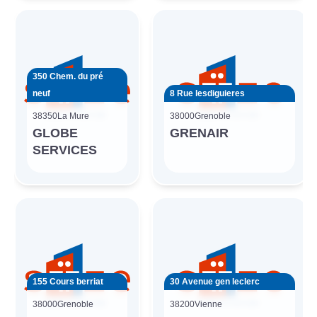
350 Chem. du pré
neuf
8 Rue lesdiguieres
38350
La Mure
38000
Grenoble
GLOBE
GRENAIR
SERVICES
155 Cours berriat
30 Avenue gen leclerc
38000
Grenoble
38200
Vienne