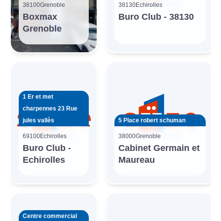
38100
Grenoble
38130
Echirolles
Boxmax
Buro Club - 38130
Grenoble
1 Er et met
charpennes 23 Rue
jules vallès
5 Place robert schuman
69100
Echirolles
38000
Grenoble
Buro Club -
Cabinet Germain et
Echirolles
Maureau
Centre commercial