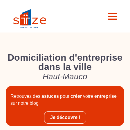
Domiciliation d'entreprise
dans la ville
Haut-Mauco
Retrouvez des
astuces
pour
créer
votre
entreprise
sur notre blog
Je découvre !