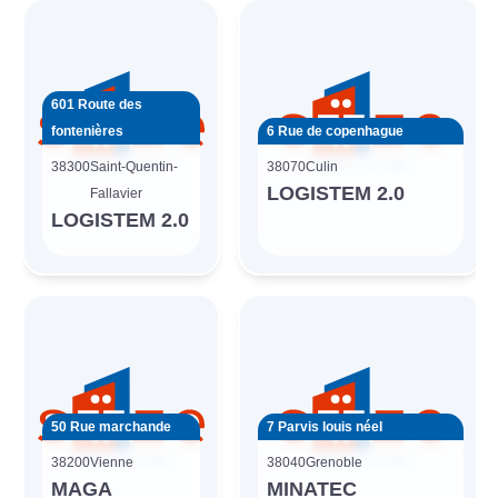
601 Route des
fontenières
6 Rue de copenhague
38300
Saint-Quentin-
38070
Culin
LOGISTEM 2.0
Fallavier
LOGISTEM 2.0
50 Rue marchande
7 Parvis louis néel
38200
Vienne
38040
Grenoble
MAGA
MINATEC