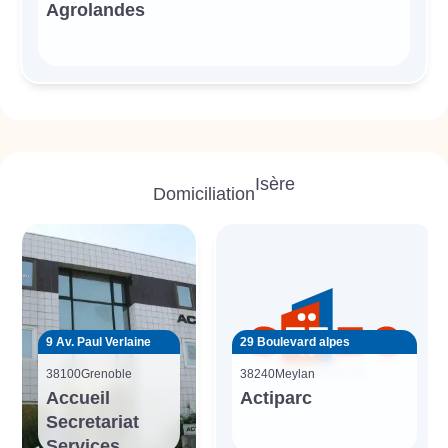
Agrolandes
Isère
Domiciliation
9 Av. Paul Verlaine
29 Boulevard alpes
38100
Grenoble
38240
Meylan
Accueil
Actiparc
Secretariat
Services