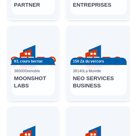
PARTNER
ENTREPRISES
93, cours berriat
150 Za du vercors
38000
Grenoble
38140
La Murette
MOONSHOT
NEO SERVICES
LABS
BUSINESS