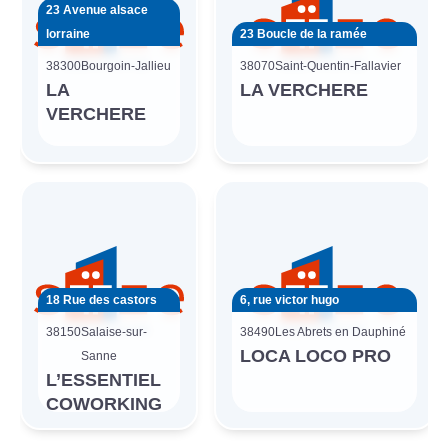
23 Avenue alsace
lorraine
23 Boucle de la ramée
38300
Bourgoin-Jallieu
38070
Saint-Quentin-Fallavier
LA
LA VERCHERE
VERCHERE
18 Rue des castors
6, rue victor hugo
38150
Salaise-sur-
38490
Les Abrets en Dauphiné
LOCA LOCO PRO
Sanne
L’ESSENTIEL
COWORKING