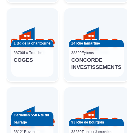
1 Bd de la chantourne
24 Rue lamartine
38700
La Tronche
38320
Eybens
COGES
CONCORDE
INVESTISSEMENTS
Gerbolles 558 Rte du
barrage
93 Rue de bourgoin
38121
Reventin-
38230
Tignieu-Jameyzieu