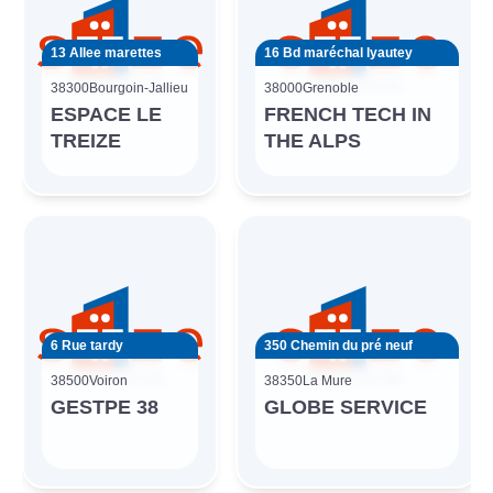
13 Allee marettes
16 Bd maréchal lyautey
38300
Bourgoin-Jallieu
38000
Grenoble
ESPACE LE
FRENCH TECH IN
TREIZE
THE ALPS
6 Rue tardy
350 Chemin du pré neuf
38500
Voiron
38350
La Mure
GESTPE 38
GLOBE SERVICE