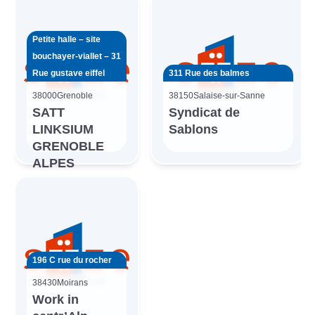
Petite halle – site
bouchayer-viallet – 31
Rue gustave eiffel
311 Rue des balmes
38000
Grenoble
38150
Salaise-sur-Sanne
SATT
Syndicat de
LINKSIUM
Sablons
GRENOBLE
ALPES
196 C rue du rocher
38430
Moirans
Work in