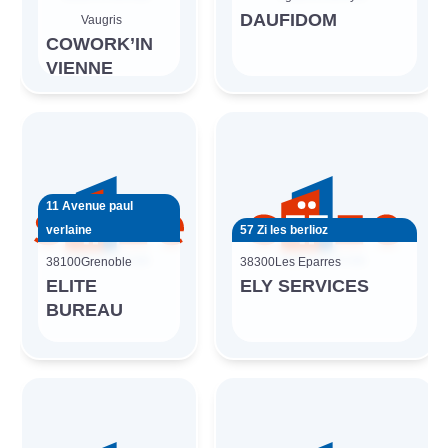
DAUFIDOM
Vaugris
COWORK’IN
VIENNE
11 Avenue paul
verlaine
57 Zi les berlioz
38100
Grenoble
38300
Les Eparres
ELITE
ELY SERVICES
BUREAU