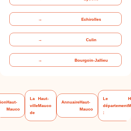
→
Echirolles
→
Culin
→
Bourgoin-Jallieu
La
Haut-
Le
H
tion
Haut-
Annuaire
Haut-
ville
Mauco
département
M
Mauco
Mauco
de
: