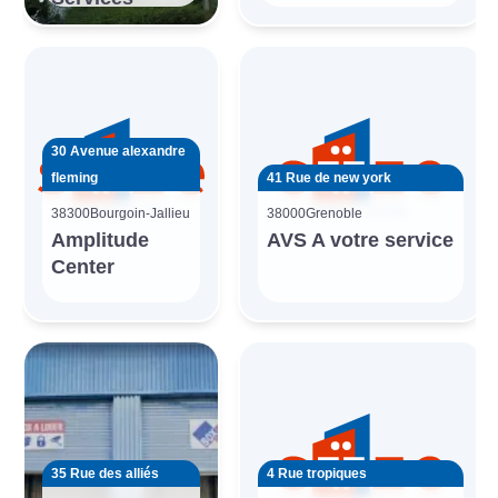
30 Avenue alexandre
fleming
41 Rue de new york
38300
Bourgoin-Jallieu
38000
Grenoble
Amplitude
AVS A votre service
Center
35 Rue des alliés
4 Rue tropiques